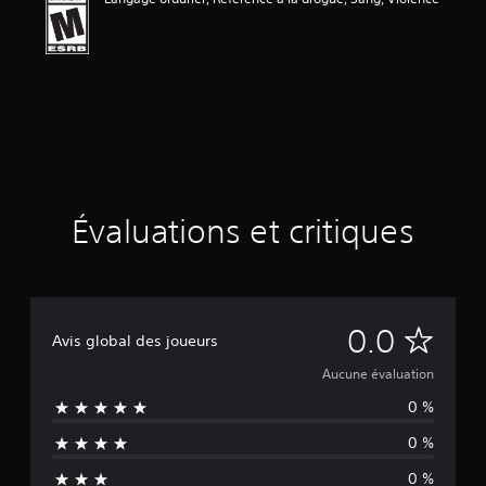
a
t
i
o
n
Évaluations et critiques
A
0.0
Avis global des joueurs
u
Aucune évaluation
0 %
c
0 %
u
0 %