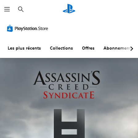
R
e
c
h
e
r
c
h
e
r
Les plus récents
Collections
Offres
Abonnements