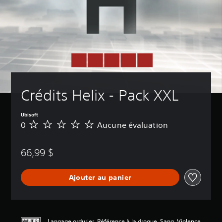
Crédits Helix - Pack XXL
Ubisoft
0
Aucune évaluation
A
u
c
66,99 $
u
n
e
Ajouter au panier
é
v
a
l
u
Langage ordurier, Référence à la drogue, Sang, Violence