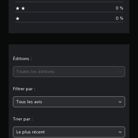
n
0 %
e
0 %
é
v
a
l
Éditions :
u
Toutes les éditions
a
Filtrer par :
t
Tous les avis
i
o
Trier par :
n
Le plus récent