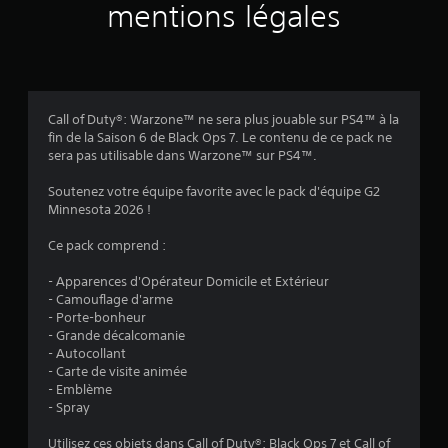
mentions légales
a
l
u
Call of Duty®: Warzone™ ne sera plus jouable sur PS4™ à la
a
fin de la Saison 6 de Black Ops 7. Le contenu de ce pack ne
sera pas utilisable dans Warzone™ sur PS4™.
t
Soutenez votre équipe favorite avec le pack d'équipe G2
i
Minnesota 2026 !
o
Ce pack comprend :
n
- Apparences d'Opérateur Domicile et Extérieur
- Camouflage d'arme
s
- Porte-bonheur
- Grande décalcomanie
- Autocollant
- Carte de visite animée
- Emblème
- Spray
Utilisez ces objets dans Call of Duty®: Black Ops 7 et Call of