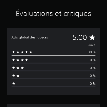
a
l
Évaluations et critiques
u
a
t
i
o
n
É
5.00
s
Avis global des joueurs
v
3 avis
100 %
a
0 %
l
0 %
u
0 %
a
0 %
t
i