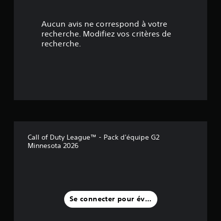
t
Aucun avis ne correspond à votre
o
recherche. Modifiez vos critères de
recherche.
i
l
e
s
s
Call of Duty League™ - Pack d'équipe G2
u
Minnesota 2026
r
c
i
Se connecter pour évaluer
n