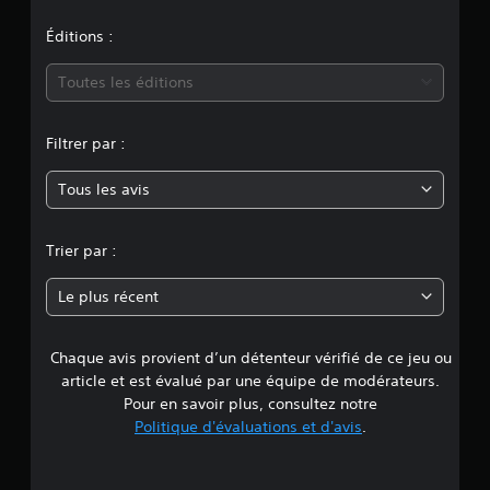
o
n
Éditions :
m
Toutes les éditions
o
Filtrer par :
y
Tous les avis
e
n
Trier par :
n
Le plus récent
e
Chaque avis provient d’un détenteur vérifié de ce jeu ou
d
article et est évalué par une équipe de modérateurs.
e
Pour en savoir plus, consultez notre
Politique d'évaluations et d'avis
.
5
é