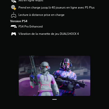
Jeu en ligne requis
é
t
Prend en charge jusqu’à 40 joueurs en ligne avec PS Plus
o
Lecture à distance prise en charge
i
l
Version PS4
e
PS4 Pro Enhanced
s
s
Vibration de la manette de jeu DUALSHOCK 4
u
r
c
i
n
q
b
a
s
é
e
s
u
r
3
é
v