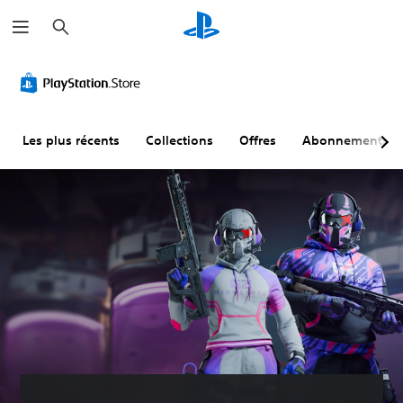
R
e
c
h
e
r
c
h
e
r
Les plus récents
Collections
Offres
Abonnements