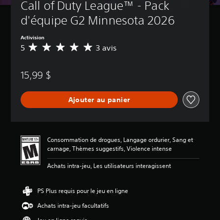
Call of Duty League™ - Pack 
d'équipe G2 Minnesota 2026
Activision
5
3 avis
É
v
a
15,99 $
l
u
a
Ajouter au panier
t
i
o
n
m
Consommation de drogues, Langage ordurier, Sang et
o
carnage, Thèmes suggestifs, Violence intense
y
e
Achats intra-jeu, Les utilisateurs interagissent
n
n
e
PS Plus requis pour le jeu en ligne
d
Achats intra-jeu facultatifs
e
5