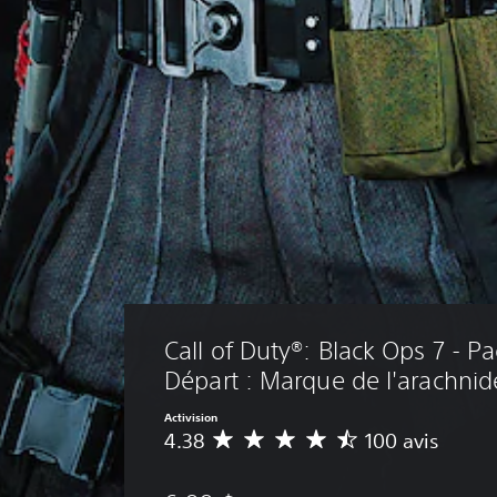
Call of Duty®: Black Ops 7 - Pa
Départ : Marque de l'arachnid
Activision
4.38
100 avis
É
v
a