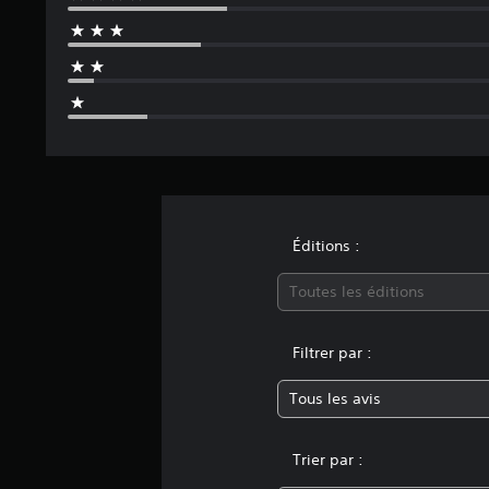
a
l
u
a
t
i
o
n
s
Éditions :
Toutes les éditions
Filtrer par :
Tous les avis
Trier par :