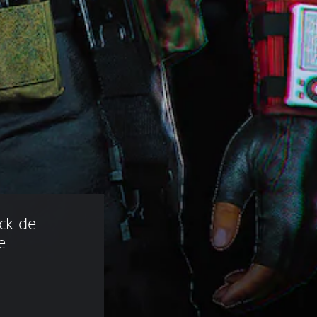
ck de 
e