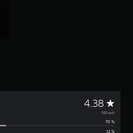
É
4.38
v
100 avis
70 %
a
12 %