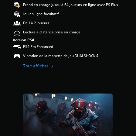
4
Prend en charge jusqu’à 64 joueurs en ligne avec PS Plus
.
4
Jeu en ligne facultatif
9
De 1 à 2 joueurs
é
t
Lecture à distance prise en charge
o
Version PS4
i
l
PS4 Pro Enhanced
e
Vibration de la manette de jeu DUALSHOCK 4
s
s
Tout afficher
u
r
c
i
n
q
b
a
s
é
e
s
u