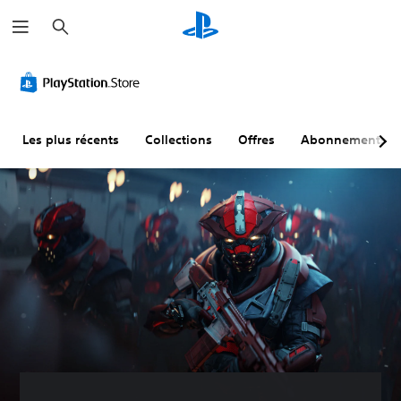
R
e
c
h
e
r
c
h
e
r
Les plus récents
Collections
Offres
Abonnements