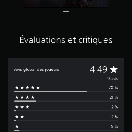
r
4
3
é
v
a
l
Évaluations et critiques
u
a
t
i
o
É
n
4.49
Avis global des joueurs
s
v
43 avis
70 %
a
21 %
l
2 %
u
2 %
a
5 %