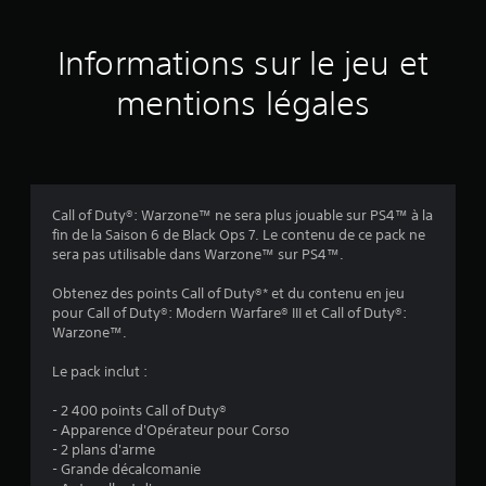
u
Informations sur le jeu et
r
mentions légales
4
3
é
Call of Duty®: Warzone™ ne sera plus jouable sur PS4™ à la
v
fin de la Saison 6 de Black Ops 7. Le contenu de ce pack ne
sera pas utilisable dans Warzone™ sur PS4™.
a
Obtenez des points Call of Duty®* et du contenu en jeu
l
pour Call of Duty®: Modern Warfare® III et Call of Duty®:
Warzone™.
u
Le pack inclut :
a
- 2 400 points Call of Duty®
t
- Apparence d'Opérateur pour Corso
- 2 plans d'arme
i
- Grande décalcomanie