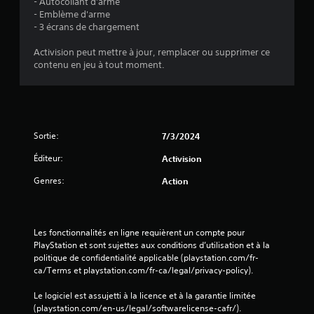
- Autocollant d'arme
o
- Emblème d'arme
- 3 écrans de chargement
n
Activision peut mettre à jour, remplacer ou supprimer ce
contenu en jeu à tout moment.
s
Sortie:
7/3/2024
Éditeur:
Activision
Genres:
Action
Les fonctionnalités en ligne requièrent un compte pour 
PlayStation et sont sujettes aux conditions d’utilisation et à la 
politique de confidentialité applicable (playstation.com/fr-
ca/Terms et playstation.com/fr-ca/legal/privacy-policy).
Le logiciel est assujetti à la licence et à la garantie limitée 
(playstation.com/en-us/legal/softwarelicense-cafr/).