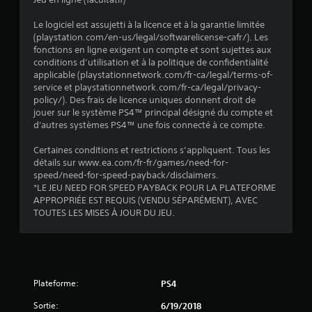
Le logiciel est assujetti à la licence et à la garantie limitée
(playstation.com/en-us/legal/softwarelicense-cafr/). Les
fonctions en ligne exigent un compte et sont sujettes aux
conditions d’utilisation et à la politique de confidentialité
applicable (playstationnetwork.com/fr-ca/legal/terms-of-
service et playstationnetwork.com/fr-ca/legal/privacy-
policy/). Des frais de licence uniques donnent droit de
jouer sur le système PS4™ principal désigné du compte et
d'autres systèmes PS4™ une fois connecté à ce compte.
Certaines conditions et restrictions s’appliquent. Tous les
détails sur www.ea.com/fr-fr/games/need-for-
speed/need-for-speed-payback/disclaimers.
*LE JEU NEED FOR SPEED PAYBACK POUR LA PLATEFORME
APPROPRIÉE EST REQUIS (VENDU SÉPARÉMENT), AVEC
TOUTES LES MISES À JOUR DU JEU.
Plateforme:
PS4
Sortie:
6/19/2018