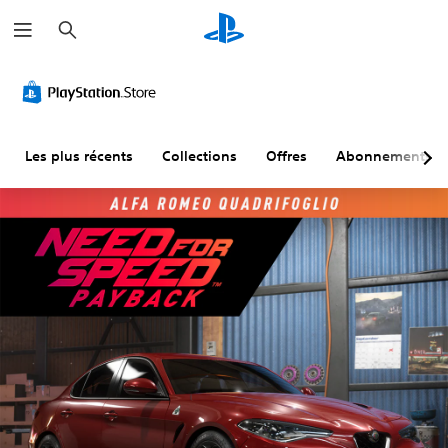
R
e
c
h
e
r
c
h
e
r
Les plus récents
Collections
Offres
Abonnements