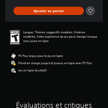
n
m
Ajouter au panier
o
y
e
n
n
Langue, Thèmes suggestifs modérés, Violence
e
modérée, Votre expérience de jeu peut changer lorsque
d
vous jouez en ligne
e
3
.
PS Plus requis pour le jeu en ligne
9
é
Prend en charge jusqu’à 8 joueurs en ligne avec PS Plus
t
o
Jeu en ligne facultatif
i
l
e
s
s
u
r
Évaluations et critiques
c
i