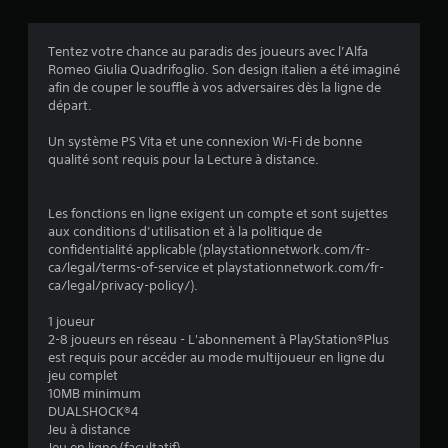
é
Tentez votre chance au paradis des joueurs avec l’Alfa
v
Romeo Giulia Quadrifoglio. Son design italien a été imaginé
afin de couper le souffle à vos adversaires dès la ligne de
a
départ.
l
Un système PS Vita et une connexion Wi-Fi de bonne
qualité sont requis pour la Lecture à distance.
u
a
Les fonctions en ligne exigent un compte et sont sujettes
aux conditions d’utilisation et à la politique de
t
confidentialité applicable (playstationnetwork.com/fr-
ca/legal/terms-of-service et playstationnetwork.com/fr-
i
ca/legal/privacy-policy/).
o
1 joueur
2-8 joueurs en réseau - L'abonnement à PlayStation®Plus
est requis pour accéder au mode multijoueur en ligne du
n
jeu complet
10MB minimum
s
DUALSHOCK®4
Jeu à distance
Jeu en ligne (facultatif)