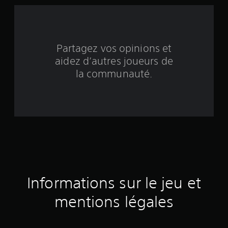
n
q
b
Partagez vos opinions et
a
aidez d’autres joueurs de
s
la communauté.
é
e
s
u
r
Informations sur le jeu et
4
mentions légales
3
1