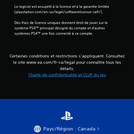
o
v
e
Le logiciel est assujetti à la licence et à la garantie limitée 
i
u
v
(playstation.com/en-us/legal/softwarelicense-cafr/).
t
a
o
e
b
u
Des frais de licence uniques donnent droit de jouer sur le 
s
l
s
système PS4™ principal désigné du compte et d'autres 
à
.
e
systèmes PS4™ une fois connecté à ce compte.
l
s
'
a
é
n
c
s
r
Certaines conditions et restrictions s’appliquent. Consultez
a
c
le site www.ea.com/fr-ca/legal pour connaître tous les
n
o
détails.
d
m
Charte de confidentialité et CLUF du jeu
a
m
n
a
s
n
u
d
n
e
t
d
e
m
e
p
d
s
é
Pays/Région : Canada
i
t