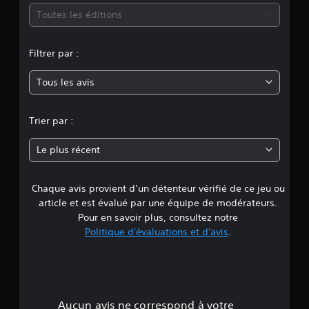
n
e
u
m
o
Toutes les éditions
i
s
d
u
r
s
e
o
d
l
o
d
e
Filtrer par :
a
n
i
y
s
s
t
f
s
o
Tous les avis
p
f
e
u
r
r
i
g
t
é
c
g
n
i
Trier par :
s
u
e
e
e
l
s
n
a
n
t
t
Le plus récent
u
t
é
i
e
d
é
p
o
i
s
r
n
Chaque avis provient d’un détenteur vérifié de ce jeu ou
d
o
d
é
s
article et est évalué par une équipe de modérateurs.
d
'
d
d
e
e
Pour en savoir plus, consultez notre
u
é
e
p
Politique d'évaluations et d'avis
.
n
f
r
4
u
e
i
e
i
m
n
m
.
s
a
i
a
c
n
.
p
0
h
i
p
a
Aucun avis ne correspond à votre
è