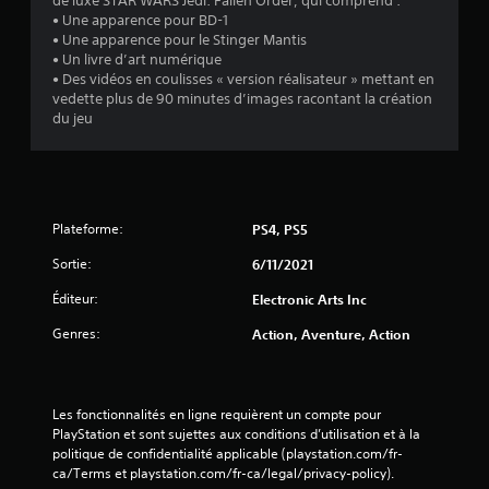
de luxe STAR WARS Jedi: Fallen Order, qui comprend :
o
t
à
à
• Une apparence pour BD-1
ù
t
e
f
• Une apparence pour le Stinger Mantis
v
e
n
a
• Un livre d’art numérique
o
s
t
c
• Des vidéos en coulisses « version réalisateur » mettant en
u
v
e
i
vedette plus de 90 minutes d’images racontant la création
s
o
n
l
du jeu
d
u
d
i
e
s
r
t
v
s
e
e
e
o
l
r
z
n
e
l
r
t
s
a
Plateforme:
PS4, PS5
é
p
o
l
p
r
Sortie:
6/11/2021
n
e
o
o
t
c
n
Éditeur:
Electronic Arts Inc
p
o
t
d
o
u
u
Genres:
Action, Aventure, Action
r
s
t
r
e
é
a
e
à
e
u
.
d
s
t
Les fonctionnalités en ligne requièrent un compte pour 
e
.
o
PlayStation et sont sujettes aux conditions d’utilisation et à la 
s
u
politique de confidentialité applicable (playstation.com/fr-
i
r
J
ca/Terms et playstation.com/fr-ca/legal/privacy-policy).
n
d