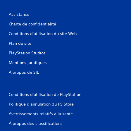
m
e
p
c
a
Assistance
t
r
i
t
Charte de confidentialité
o
i
Conditions d'utilisation du site Web
)
n
.
d
Plan du site
e
m
R
PlayStation Studios
o
a
Mentions juridiques
u
p
v
p
À propos de SIE
e
e
m
l
e
s
n
d
Conditions d'utilisation de PlayStation
t
e
Politique d'annulation du PS Store
s
s
c
V
Avertissements relatifs à la santé
o
o
u
m
À propos des classifications
s
m