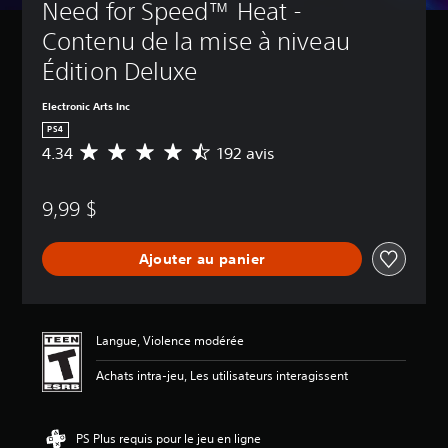
Need for Speed™ Heat - 
Contenu de la mise à niveau 
Édition Deluxe
Electronic Arts Inc
PS4
4.34
192 avis
É
v
a
9,99 $
l
u
a
Ajouter au panier
t
i
o
n
m
Langue, Violence modérée
o
y
Achats intra-jeu, Les utilisateurs interagissent
e
n
n
PS Plus requis pour le jeu en ligne
e