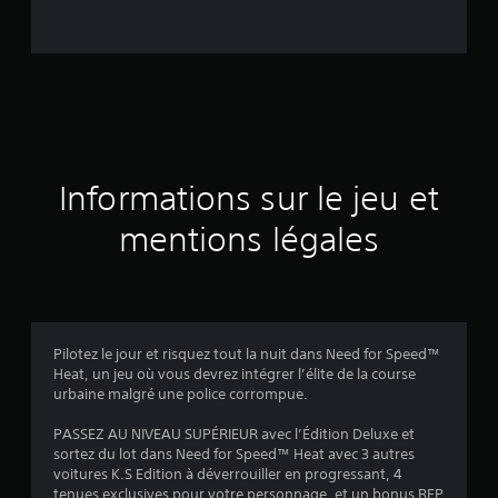
s
é
e
s
u
Informations sur le jeu et
r
mentions légales
1
9
2
Pilotez le jour et risquez tout la nuit dans Need for Speed™
é
Heat, un jeu où vous devrez intégrer l’élite de la course
urbaine malgré une police corrompue.
v
PASSEZ AU NIVEAU SUPÉRIEUR avec l’Édition Deluxe et
a
sortez du lot dans Need for Speed™ Heat avec 3 autres
voitures K.S Edition à déverrouiller en progressant, 4
tenues exclusives pour votre personnage, et un bonus REP