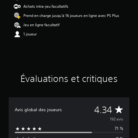
d
Achats intra-jeu facultatifs
e
4
Prend en charge jusqu’à 16 joueurs en ligne avec PS Plus
.
Jeu en ligne facultatif
3
4
1 joueur
é
t
o
i
l
e
s
s
Évaluations et critiques
u
r
c
i
n
É
4.34
q
Avis global des joueurs
b
v
192 avis
a
s
71 %
a
é
e