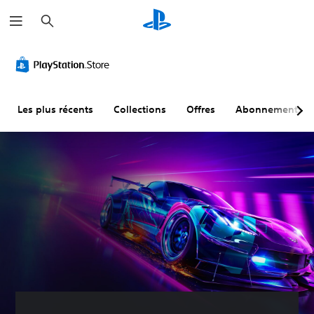
R
e
c
h
e
r
c
h
e
r
Les plus récents
Collections
Offres
Abonnements