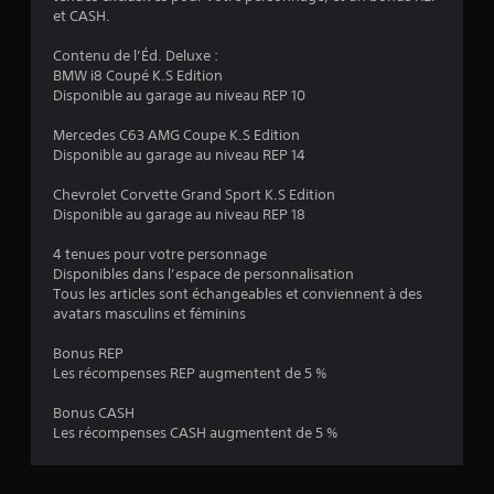
l
et CASH.
u
Contenu de l’Éd. Deluxe :
a
BMW i8 Coupé K.S Edition
Disponible au garage au niveau REP 10
t
Mercedes C63 AMG Coupe K.S Edition
i
Disponible au garage au niveau REP 14
Chevrolet Corvette Grand Sport K.S Edition
o
Disponible au garage au niveau REP 18
n
4 tenues pour votre personnage
Disponibles dans l’espace de personnalisation
s
Tous les articles sont échangeables et conviennent à des
avatars masculins et féminins
Bonus REP
Les récompenses REP augmentent de 5 %
Bonus CASH
Les récompenses CASH augmentent de 5 %