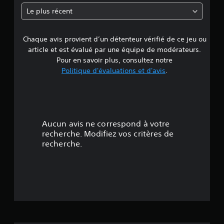
n
Le plus récent
e
Chaque avis provient d’un détenteur vérifié de ce jeu ou
d
article et est évalué par une équipe de modérateurs.
e
Pour en savoir plus, consultez notre
Politique d'évaluations et d'avis
.
4
.
3
Aucun avis ne correspond à votre
4
recherche. Modifiez vos critères de
recherche.
é
t
o
i