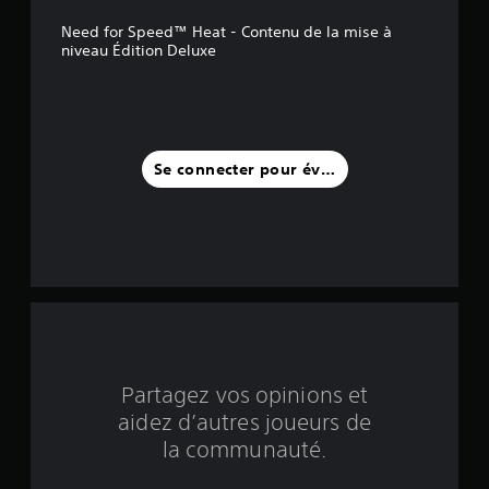
l
Need for Speed™ Heat - Contenu de la mise à
e
niveau Édition Deluxe
s
s
u
Se connecter pour évaluer
r
c
i
n
q
Partagez vos opinions et
b
aidez d’autres joueurs de
a
la communauté.