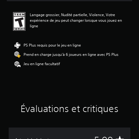
n
m
Langage grossier, Nudité partielle, Violence, Votre
o
expérience de jeu peut changer lorsque vous jouez en
y
ligne
e
n
n
e
PS Plus requis pour le jeu en ligne
d
Prend en charge jusqu’à 6 joueurs en ligne avec PS Plus
e
5
Jeu en ligne facultatif
é
t
o
i
l
e
s
s
Évaluations et critiques
u
r
c
i
n
q