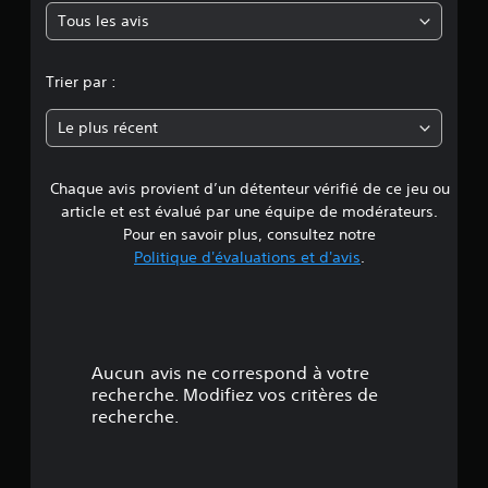
Tous les avis
e
n
Trier par :
n
Le plus récent
e
Chaque avis provient d’un détenteur vérifié de ce jeu ou
d
article et est évalué par une équipe de modérateurs.
e
Pour en savoir plus, consultez notre
Politique d'évaluations et d'avis
.
5
é
t
Aucun avis ne correspond à votre
o
recherche. Modifiez vos critères de
recherche.
i
l