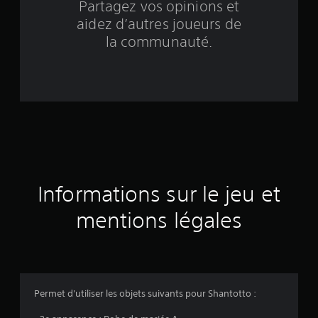
Partagez vos opinions et
é
aidez d’autres joueurs de
e
la communauté.
s
u
r
3
é
Informations sur le jeu et
v
mentions légales
a
l
u
Permet d'utiliser les objets suivants pour Shantotto :
a