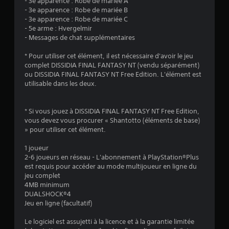
- 3e apparence : Robe de mariée A
t
- 3e apparence : Robe de mariée B
- 3e apparence : Robe de mariée C
i
- 5e arme : Hvergelmir
- Messages de chat supplémentaires
o
* Pour utiliser cet élément, il est nécessaire d'avoir le jeu
n
complet DISSIDIA FINAL FANTASY NT (vendu séparément)
ou DISSIDIA FINAL FANTASY NT Free Edition. L'élément est
s
utilisable dans les deux.
* Si vous jouez à DISSIDIA FINAL FANTASY NT Free Edition,
vous devez vous procurer « Shantotto (éléments de base)
» pour utiliser cet élément.
1 joueur
2-6 joueurs en réseau - L'abonnement à PlayStation®Plus
est requis pour accéder au mode multijoueur en ligne du
jeu complet
4MB minimum
DUALSHOCK®4
Jeu en ligne (facultatif)
Le logiciel est assujetti à la licence et à la garantie limitée