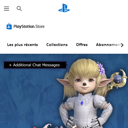
R
e
c
h
e
r
c
h
e
r
Les plus récents
Collections
Offres
Abonnements