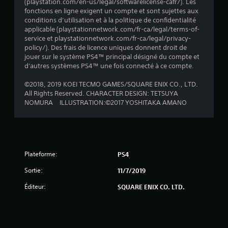
(playstation.com/en-us/legal/softwarelicense-cafr/). Les
fonctions en ligne exigent un compte et sont sujettes aux
conditions d’utilisation et à la politique de confidentialité
applicable (playstationnetwork.com/fr-ca/legal/terms-of-
service et playstationnetwork.com/fr-ca/legal/privacy-
policy/). Des frais de licence uniques donnent droit de
jouer sur le système PS4™ principal désigné du compte et
d'autres systèmes PS4™ une fois connecté à ce compte.
©2018, 2019 KOEI TECMO GAMES/SQUARE ENIX CO., LTD.
All Rights Reserved. CHARACTER DESIGN: TETSUYA
NOMURA ILLUSTRATION:©2017 YOSHITAKA AMANO
Plateforme:
PS4
Sortie:
11/7/2019
Éditeur:
SQUARE ENIX CO. LTD.