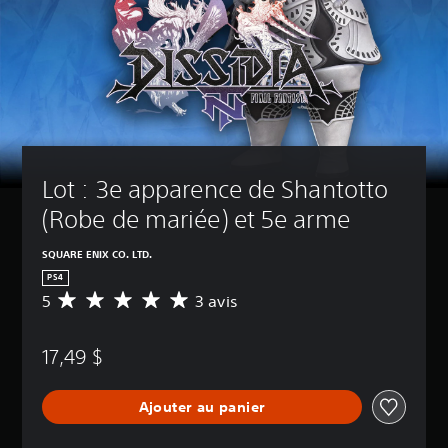
Lot : 3e apparence de Shantotto 
(Robe de mariée) et 5e arme
SQUARE ENIX CO. LTD.
PS4
5
3 avis
É
v
a
17,49 $
l
u
a
Ajouter au panier
t
i
o