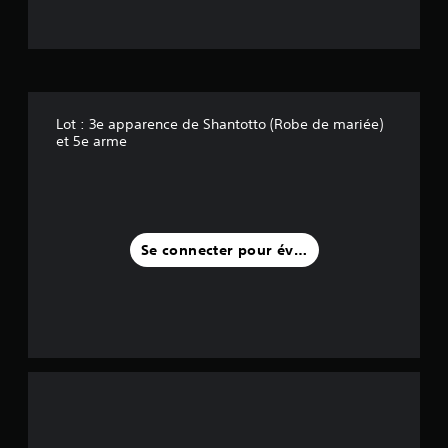
e
s
s
Lot : 3e apparence de Shantotto (Robe de mariée)
u
et 5e arme
r
c
i
Se connecter pour évaluer
n
q
b
a
s