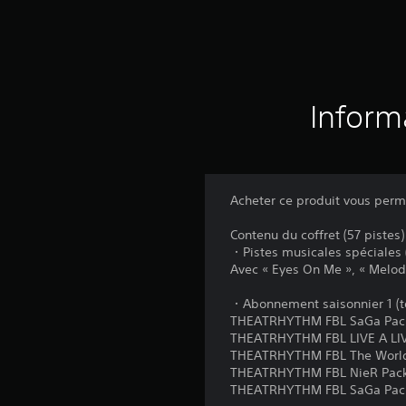
Inform
Acheter ce produit vous perme
Contenu du coffret (57 pistes)
・Pistes musicales spéciales (
Avec « Eyes On Me », « Melodi
・Abonnement saisonnier 1 (to
THEATRHYTHM FBL SaGa Pack 
THEATRHYTHM FBL LIVE A LIVE
THEATRHYTHM FBL The World E
THEATRHYTHM FBL NieR Pack 
THEATRHYTHM FBL SaGa Pack V