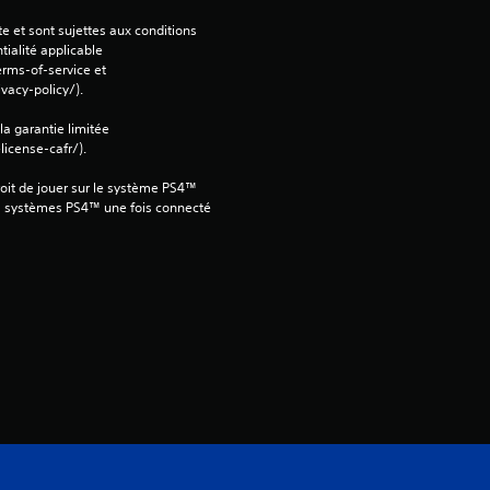
i
e et sont sujettes aux conditions 
tialité applicable 
o
rms-of-service et 
vacy-policy/).
n
 la garantie limitée 
icense-cafr/).
s
oit de jouer sur le système PS4™ 
s systèmes PS4™ une fois connecté 