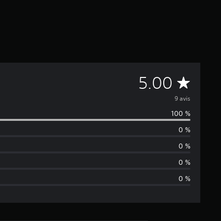
É
5.00
v
9 avis
100 %
a
0 %
l
0 %
u
0 %
0 %
a
t