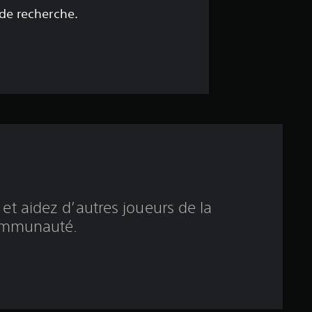
e
 de recherche.
5
é
t
o
i
l
et aidez d’autres joueurs de la
e
mmunauté.
s
s
u