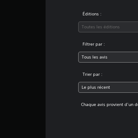
n
s
Éditions :
Toutes les éditions
Filtrer par :
Tous les avis
Trier par :
Le plus récent
Chaque avis provient d’un dé