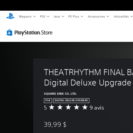
Magasin
PS5
Jeux
PS Plus
Accessoires
Actualités
THEATRHYTHM FINAL BA
Digital Deluxe Upgrade
SQUARE ENIX CO. LTD.
PS4
DIGITAL DELUXE UPGRADE
5
9 avis
É
v
a
39,99 $
l
u