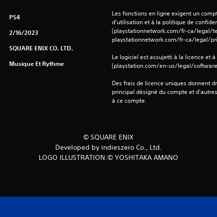
Les fonctions en ligne exigent un compt
PS4
d’utilisation et à la politique de confiden
(playstationnetwork.com/fr-ca/legal/te
2/16/2023
playstationnetwork.com/fr-ca/legal/pri
SQUARE ENIX CO. LTD.
Le logiciel est assujetti à la licence et à
Musique Et Rythme
(playstation.com/en-us/legal/softwarel
Des frais de licence uniques donnent dr
principal désigné du compte et d'autre
à ce compte.
© SQUARE ENIX
Developed by indieszero Co., Ltd.
LOGO ILLUSTRATION:© YOSHITAKA AMANO