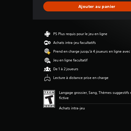
a
Ajouter au panier
t
i
o
n
m
PS Plus requis pour le jeu en ligne
o
y
Achats intra-jeu facultatifs
e
Prend en charge jusqu’à 4 joueurs en ligne avec
n
n
Jeu en ligne facultatif
e
De 1 à 2 joueurs
d
e
Lecture à distance prise en charge
5
é
t
Langage grossier, Sang, Thèmes suggestifs
o
fictive
i
Achats intra-jeu
l
e
s
s
u