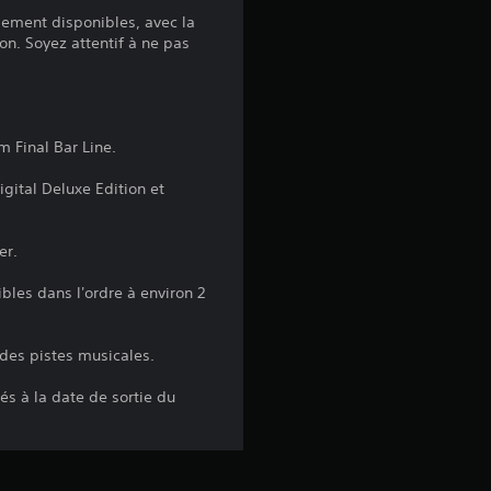
s
lement disponibles, avec la
on. Soyez attentif à ne pas
u
r
9
m Final Bar Line.
é
gital Deluxe Edition et
v
er.
a
bles dans l'ordre à environ 2
l
s des pistes musicales.
u
s à la date de sortie du
a
t