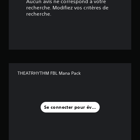
Aucun avis ne correspond à votre
o
recherche. Modifiez vos critères de
recherche.
i
l
e
s
s
THEATRHYTHM FBL Mana Pack
u
r
c
Se connecter pour évaluer
i
n
q