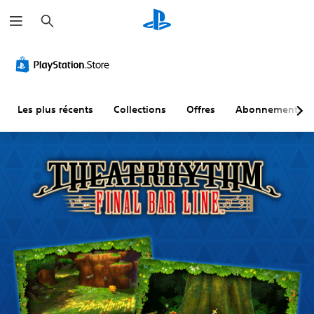
R
e
c
h
e
r
c
h
e
r
Les plus récents
Collections
Offres
Abonnements