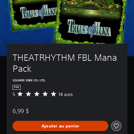
THEATRHYTHM FBL Mana 
Pack
SQUARE ENIX CO. LTD.
PS4
5
14 avis
É
v
a
6,99 $
l
u
a
Ajouter au panier
t
i