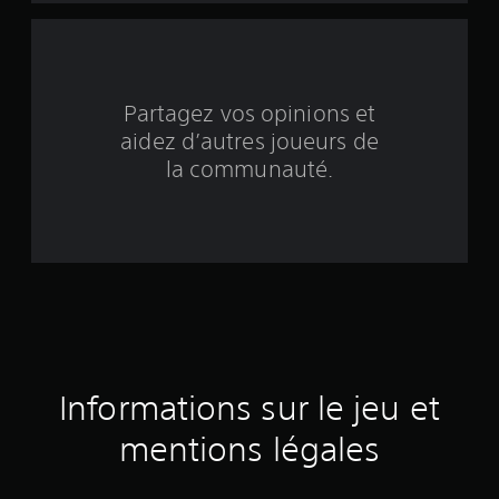
b
a
s
Partagez vos opinions et
aidez d’autres joueurs de
é
la communauté.
e
s
u
r
1
4
Informations sur le jeu et
é
mentions légales
v