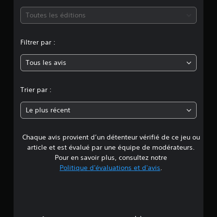
m
Toutes les éditions
o
Filtrer par :
y
Tous les avis
e
n
Trier par :
n
Le plus récent
e
Chaque avis provient d’un détenteur vérifié de ce jeu ou
d
article et est évalué par une équipe de modérateurs.
e
Pour en savoir plus, consultez notre
Politique d'évaluations et d'avis
.
5
é
t