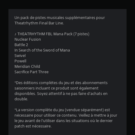
a
l
Un pack de pistes musicales supplémentaires pour
Theatrhythm Final Bar Line.
u
♪ THEATRHYTHM FBL Mana Pack (7 pistes)
a
Nuclear Fusion
Battle 2
t
In Search of the Sword of Mana
Swivel
i
Powell
Meridian Child
o
Sacrifice Part Three
n
*Des éditions complètes du jeu et des abonnements
saisonniers incluant ce produit sont également
s
disponibles. Soyez attentif à ne pas faire d'achats en
double.
*La version complète du jeu (vendue séparément) est
nécessaire pour utiliser ce contenu. Veillez à mettre à jour
le jeu avant de l'utiliser dans les situations où le dernier
patch est nécessaire.