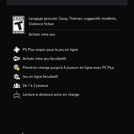
o
n
m
Langage grossier, Sang, Thèmes suggestifs modérés,
o
Violence fictive
y
e
Achats intra-jeu
n
n
e
PS Plus requis pour le jeu en ligne
d
e
Achats intra-jeu facultatifs
5
Prend en charge jusqu’à 4 joueurs en ligne avec PS Plus
é
t
Jeu en ligne facultatif
o
i
De 1 à 2 joueurs
l
Lecture à distance prise en charge
e
s
s
u
r
c
i
n