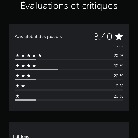
Évaluations et critiques
r
5
é
v
a
l
É
3.40
Avis global des joueurs
u
a
v
5 avis
t
i
20 %
a
o
40 %
n
l
s
20 %
u
0 %
a
20 %
t
i
o
Éditions :