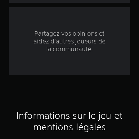
n
q
b
Partagez vos opinions et
aidez d’autres joueurs de
a
la communauté.
s
é
e
s
u
r
Informations sur le jeu et
5
mentions légales
é