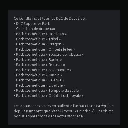
v
a
Ce bundle inclut tous les DLC de Deadside:
- DLC Supporter Pack
l
- Collection de drapeaux
- Pack cosmétique « Hooligan »
u
- Pack cosmétique « Tribal »
- Pack cosmétique « Dragon »
a
- Pack cosmétique « On pète le feu »
- Pack cosmétique « Spectre de l'abysse »
t
- Pack cosmétique « Ruche »
- Pack cosmétique « Brousse »
i
- Pack cosmétique « Salamandre »
- Pack cosmétique « Jungle »
o
- Pack cosmétique « Guerilla »
- Pack cosmétique « Libellule »
n
- Pack cosmétique « Tempête de sable »
- Pack cosmétique « Quinte flush royale »
s
Les apparences se déverrouillent à l'achat et sont à équiper
depuis n'importe quel établi (menu « Peindre »). Les objets
bonus apparaîtront dans votre stockage.