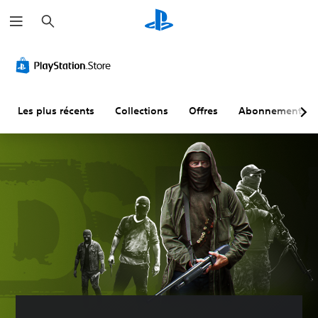
R
e
c
h
e
r
c
h
e
r
Les plus récents
Collections
Offres
Abonnements