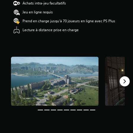
Achats intra-jeu facultatifs
e
3
Jeu en ligne requis
.
4
Prend en charge jusqu’à 70 joueurs en ligne avec PS Plus
é
Lecture à distance prise en charge
t
o
i
l
e
s
s
u
r
c
i
n
q
b
a
s
é
e
s
u