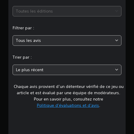
n
m
Toutes les éditions
o
Filtrer par :
y
Tous les avis
e
n
Trier par :
n
Le plus récent
e
Chaque avis provient d’un détenteur vérifié de ce jeu ou
d
article et est évalué par une équipe de modérateurs.
e
Pour en savoir plus, consultez notre
Politique d'évaluations et d'avis
.
3
.
4