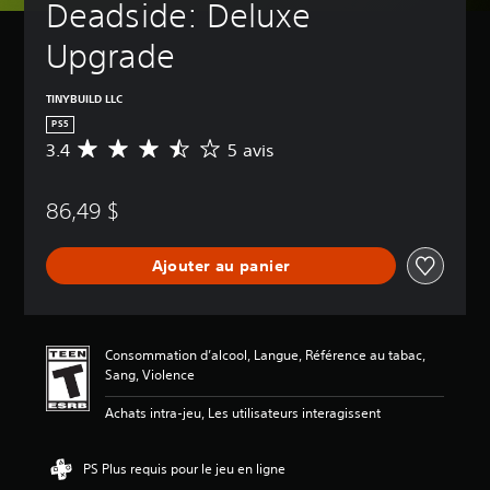
Deadside: Deluxe 
Upgrade
TINYBUILD LLC
PS5
3.4
5 avis
É
v
a
86,49 $
l
u
a
Ajouter au panier
t
i
o
n
m
Consommation d’alcool, Langue, Référence au tabac,
o
Sang, Violence
y
e
Achats intra-jeu, Les utilisateurs interagissent
n
n
e
PS Plus requis pour le jeu en ligne
d