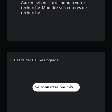
Aucun avis ne correspond à votre
é
recherche. Modifiez vos critères de
recherche.
t
o
i
l
e
Deadside: Deluxe Upgrade
s
s
u
Se connecter pour évaluer
r
c
i