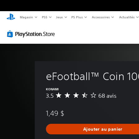
Magasin
PS5
Jeux
PS Plus
Accessoires
Actualités
eFootball™ Coin 1
KONAMI
3.5
68 avis
É
v
a
1,49 $
l
u
a
Ajouter au panier
t
i