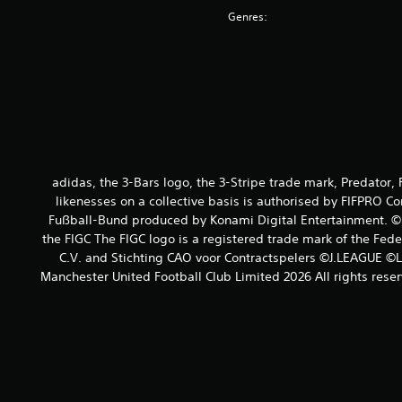
Genres:
adidas, the 3-Bars logo, the 3-Stripe trade mark, Predator
likenesses on a collective basis is authorised by FIFPRO C
Fußball-Bund produced by Konami Digital Entertainment. © Th
the FIGC The FIGC logo is a registered trade mark of the Fed
C.V. and Stichting CAO voor Contractspelers ©J.LEAGUE 
Manchester United Football Club Limited 2026 All rights rese