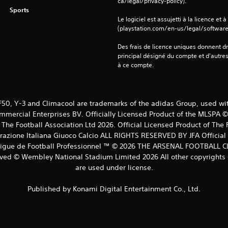
ca/legal/privacy-policy).
Sports
Le logiciel est assujetti à la licence et à
(playstation.com/en-us/legal/softwarel
Des frais de licence uniques donnent dr
principal désigné du compte et d'autre
à ce compte.
, F50, Y-3 and Climacool are trademarks of the adidas Group, used w
ommercial Enterprises BV. Officially Licensed Product of the MLSPA ©
e Football Association Ltd 2026. Official Licensed Product of The Fo
erazione Italiana Giuoco Calcio ALL RIGHTS RESERVED BY JFA Official L
©Ligue de Football Professionnel ™ © 2026 THE ARSENAL FOOTBALL CL
rved © Wembley National Stadium Limited 2026 All other copyrights 
are used under license.
Published by Konami Digital Entertainment Co., Ltd.