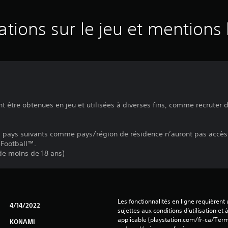
ations sur le jeu et mentions 
 être obtenues en jeu et utilisées à diverses fins, comme recruter d
es pays suivants comme pays/région de résidence n’auront pas accès 
eFootball™.
 de moins de 18 ans)
Les fonctionnalités en ligne requièrent
4/14/2022
sujettes aux conditions d’utilisation et à
applicable (playstation.com/fr-ca/Term
KONAMI