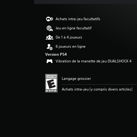
o
n
m
Achats intra-jeu facultatifs
o
y
Jeu en ligne facultatif
e
De 1 à 4 joueurs
n
n
6 joueurs en ligne
e
Version PS4
d
Vibration de la manette de jeu DUALSHOCK 4
e
3
.
Langage grossier
5
é
Achats intra-jeu (y compris divers articles)
t
o
i
l
e
s
s
u