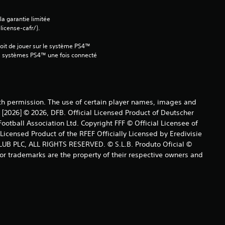
s
 la garantie limitée 
icense-cafr/).
u
oit de jouer sur le système PS4™ 
r
s systèmes PS4™ une fois connecté 
6
8
ith permission. The use of certain player names, images and
 [2026] © 2026, DFB. Official Licensed Product of Deutscher
é
otball Association Ltd. Copyright FFF © Official Licensee of
icensed Product of the RFEF Officially Licensed by Eredivisie
v
UB PLC, ALL RIGHTS RESERVED. © S.L.B. Produto Oficial ©
or trademarks are the property of their respective owners and
a
l
u
a