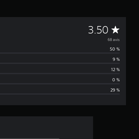
É
3.50
v
68 avis
50 %
a
9 %
l
12 %
u
0 %
29 %
a
t
i
o