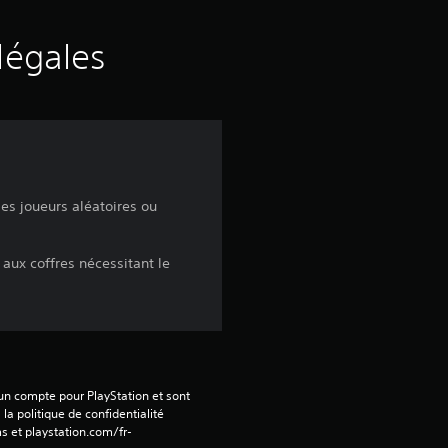
u
r
légales
c
i
n
es joueurs aléatoires ou
q
b
aux coffres nécessitant le
a
s
é
 un compte pour PlayStation et sont 
 la politique de confidentialité 
e
s et playstation.com/fr-