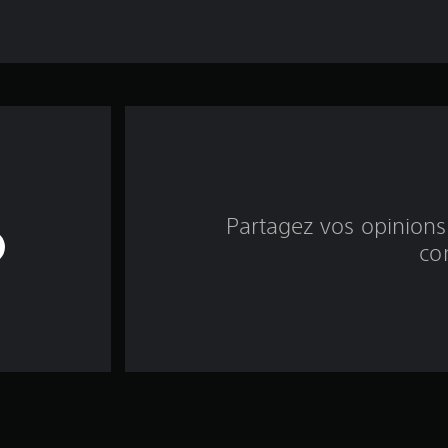
Partagez vos opinions 
co