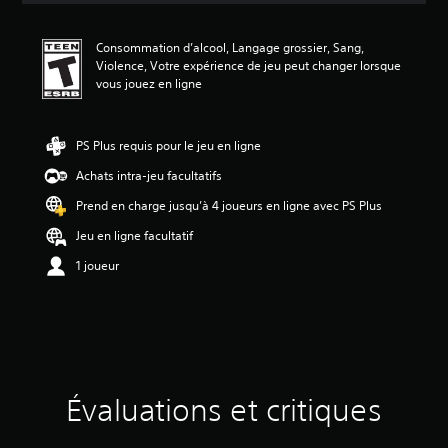
n
m
Consommation d’alcool, Langage grossier, Sang,
o
Violence, Votre expérience de jeu peut changer lorsque
y
vous jouez en ligne
e
n
n
e
PS Plus requis pour le jeu en ligne
d
Achats intra-jeu facultatifs
e
4
Prend en charge jusqu’à 4 joueurs en ligne avec PS Plus
.
3
Jeu en ligne facultatif
6
1 joueur
é
t
o
i
l
e
s
s
Évaluations et critiques
u
r
c