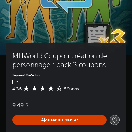
MHWorld Coupon création de 
personnage : pack 3 coupons
Capcom U.S.A., Inc.
PS4
4.36
59 avis
É
v
a
9,49 $
l
u
a
Ajouter au panier
t
i
o