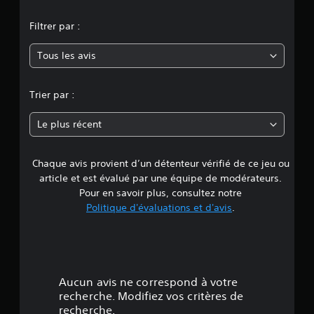
o
Filtrer par :
y
Tous les avis
e
n
Trier par :
n
Le plus récent
e
Chaque avis provient d’un détenteur vérifié de ce jeu ou
d
article et est évalué par une équipe de modérateurs.
e
Pour en savoir plus, consultez notre
Politique d'évaluations et d'avis
.
4
.
3
Aucun avis ne correspond à votre
6
recherche. Modifiez vos critères de
recherche.