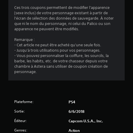
é
Ces trois coupons permettent de modifier l'apparence
v
(sexe inclus) de votre personnage existant à partir de
l'écran de sélection des données de sauvegarde. À noter
a
que ni le nom du personnage, ni celui du Palico ou son
apparence ne peuvent être modifiés.
l
Remarque :
u
- Cet article ne peut être acheté qu'une seule fois.
- Jusqu'à trois utilisations pour vos personnages.
a
- Vous pouvez personnaliser la coiffure, les sourcils, la
barbe, les habits, etc. de votre chasseur depuis votre
t
chambre à Astera sans utiliser de coupon création de
personnage.
i
o
n
Plateforme:
PS4
s
Sortie:
6/6/2018
Éditeur:
Capcom U.S.A., Inc.
Genres:
Action