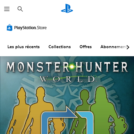
R
e
c
h
e
r
c
h
e
r
Les plus récents
Collections
Offres
Abonnements