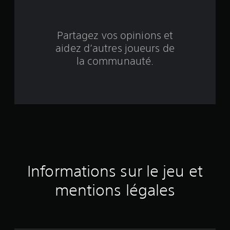
n
q
Partagez vos opinions et
b
aidez d’autres joueurs de
a
la communauté.
s
é
e
s
u
Informations sur le jeu et
r
mentions légales
5
9