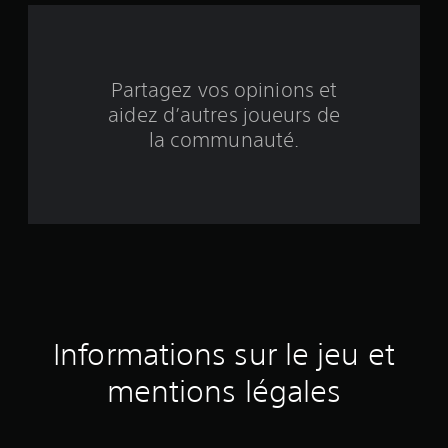
i
n
q
Partagez vos opinions et
aidez d’autres joueurs de
b
la communauté.
a
s
é
e
s
u
Informations sur le jeu et
r
mentions légales
3