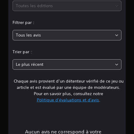
m
Toutes les éditions
o
Filtrer par :
y
Tous les avis
e
n
Trier par :
n
Le plus récent
e
Chaque avis provient d’un détenteur vérifié de ce jeu ou
d
article et est évalué par une équipe de modérateurs.
e
Pour en savoir plus, consultez notre
Politique d'évaluations et d'avis
.
4
.
9
Aucun avis ne correspond à votre