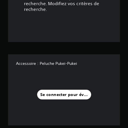
1
recherche. Modifiez vos critères de
recherche.
é
t
o
i
l
Accessoire : Peluche Pukei-Pukei
e
s
s
Se connecter pour évaluer
u
r
c