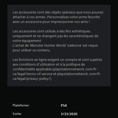
3
é
Les accessoires sont des objets spéciaux que vous pouvez
attacher à vos armes. Personnalisez votre arme favorite
v
avec un accessoire pour impressionner vos amis !
a
Les accessoires sont utilisés à des fins esthétiques
uniquement et ne changent pas les caractéristiques de
l
votre équipement.
L'achat de 'Monster Hunter World: Iceborne' est requis
u
pour utiliser ce contenu.
a
Les fonctions en ligne exigent un compte et sont sujettes
aux conditions d’utilisation et à la politique de
t
confidentialité applicable (playstationnetwork.com/fr-
ca/legal/terms-of-service et playstationnetwork.com/fr-
i
ca/legal/privacy-policy/).
o
n
Plateforme:
PS4
s
Sortie:
3/23/2020