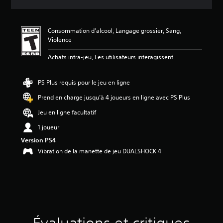
o
n
m
Consommation d’alcool, Langage grossier, Sang,
o
Violence
y
e
Achats intra-jeu, Les utilisateurs interagissent
n
n
e
PS Plus requis pour le jeu en ligne
d
e
Prend en charge jusqu’à 4 joueurs en ligne avec PS Plus
4
Jeu en ligne facultatif
.
9
1 joueur
1
Version PS4
é
t
Vibration de la manette de jeu DUALSHOCK 4
o
i
l
e
s
s
u
r