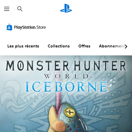
R
e
c
h
e
r
c
h
e
r
Les plus récents
Collections
Offres
Abonnements