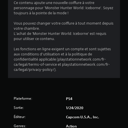
u
Ce contenu ajoute une nouvelle coiffure à votre
personnage pour 'Monster Hunter World: Iceborne'. Soyez
a
toujours à la pointe de la mode !
t
Vous pouvez changer votre coiffure à tout moment depuis
votre chambre.
i
L'achat de 'Monster Hunter World: Iceborne' est requis
pour utiliser ce contenu.
o
Les fonctions en ligne exigent un compte et sont sujettes
n
aux conditions d’utilisation et à la politique de
confidentialité applicable (playstationnetwork.com/fr-
s
ca/legal/terms-of-service et playstationnetwork.com/fr-
ca/legal/privacy-policy/).
Plateforme:
PS4
Sortie:
1/24/2020
Éditeur:
Capcom U.S.A., Inc.
Genres:
Action