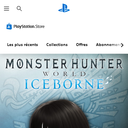
R
e
c
h
e
r
c
h
e
r
Les plus récents
Collections
Offres
Abonnements