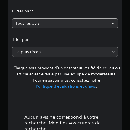
o
Filtrer par :
y
Tous les avis
e
n
Trier par :
n
Le plus récent
e
Chaque avis provient d’un détenteur vérifié de ce jeu ou
d
article et est évalué par une équipe de modérateurs.
e
Pour en savoir plus, consultez notre
Politique d'évaluations et d'avis
.
5
é
t
Aucun avis ne correspond à votre
o
recherche. Modifiez vos critères de
recherche.