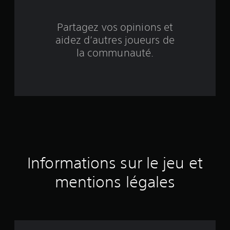
a
s
Partagez vos opinions et
aidez d’autres joueurs de
é
la communauté.
e
s
u
r
9
é
Informations sur le jeu et
v
mentions légales
a
l