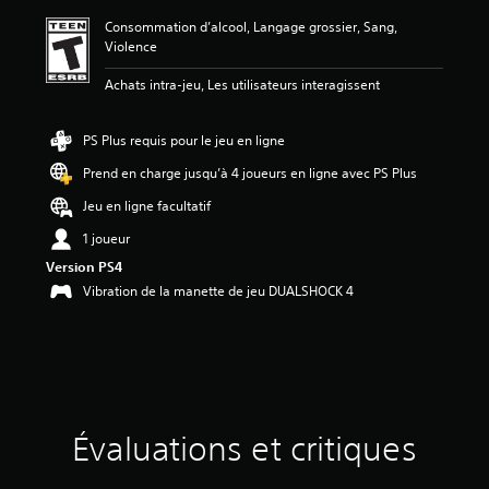
m
Consommation d’alcool, Langage grossier, Sang,
o
Violence
y
e
Achats intra-jeu, Les utilisateurs interagissent
n
n
e
PS Plus requis pour le jeu en ligne
d
e
Prend en charge jusqu’à 4 joueurs en ligne avec PS Plus
5
Jeu en ligne facultatif
é
t
1 joueur
o
Version PS4
i
l
Vibration de la manette de jeu DUALSHOCK 4
e
s
s
u
r
c
i
Évaluations et critiques
n
q
b