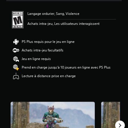
l
u
Langage ordurier, Sang, Violence
a
t
Achats intra-jeu, Les utilisateurs interagissent
i
o
n
PS Plus requis pour le jeu en ligne
Achats intra-jeu facultatifs
Jeu en ligne requis
Prend en charge jusqu’à 10 joueurs en ligne avec PS Plus
Lecture à distance prise en charge