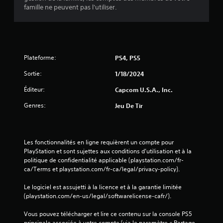
famille ne peuvent pas l'utiliser.
Plateforme:
PS4, PS5
Sortie:
1/18/2024
Éditeur:
Capcom U.S.A., Inc.
Genres:
Jeu De Tir
Les fonctionnalités en ligne requièrent un compte pour 
PlayStation et sont sujettes aux conditions d’utilisation et à la 
politique de confidentialité applicable (playstation.com/fr-
ca/Terms et playstation.com/fr-ca/legal/privacy-policy).
Le logiciel est assujetti à la licence et à la garantie limitée 
(playstation.com/en-us/legal/softwarelicense-cafr/).
Vous pouvez télécharger et lire ce contenu sur la console PS5 
principale associée à votre compte (via le paramètre « Partage 