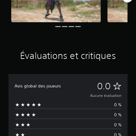
Évaluations et critiques
A
0.0
Avis global des joueurs
u
Aucune évaluation
0 %
c
0 %
u
0 %
n
0 %