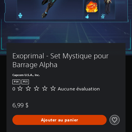
Exoprimal - Set Mystique pour 
Barrage Alpha
Capcom U.S.A., Inc.
PS4
PS5
0
Aucune évaluation
A
u
c
6,99 $
u
n
e
Ajouter au panier
é
v
a