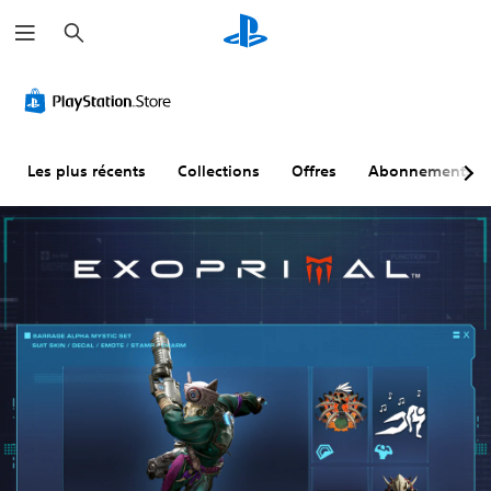
R
e
c
h
e
r
c
h
e
r
Les plus récents
Collections
Offres
Abonnements