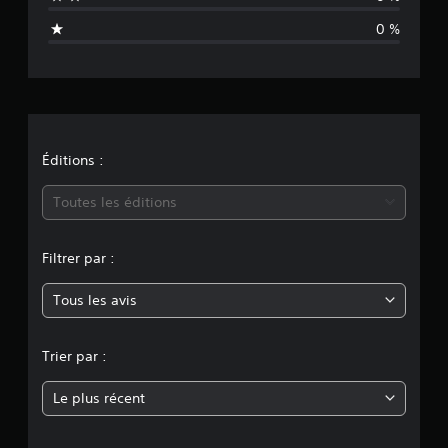
e
0 %
é
v
a
l
Éditions :
u
Toutes les éditions
a
Filtrer par :
t
Tous les avis
i
o
Trier par :
n
Le plus récent