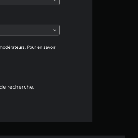
y
e
n
n
 modérateurs. Pour en savoir
e
d
e
 de recherche.
4
.
8