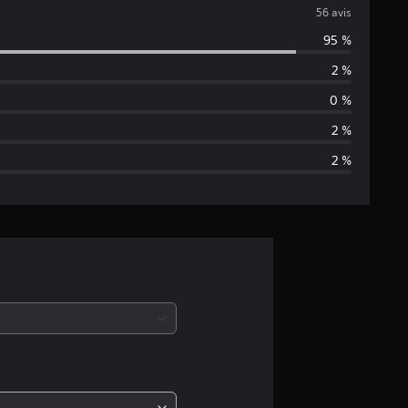
v
56 avis
95 %
a
2 %
l
0 %
u
2 %
2 %
a
t
i
o
n
m
o