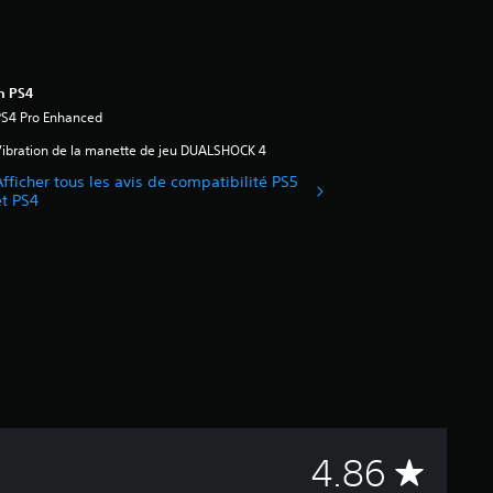
n PS4
PS4 Pro Enhanced
ibration de la manette de jeu DUALSHOCK 4
Afficher tous les avis de compatibilité PS5
et PS4
É
4.86