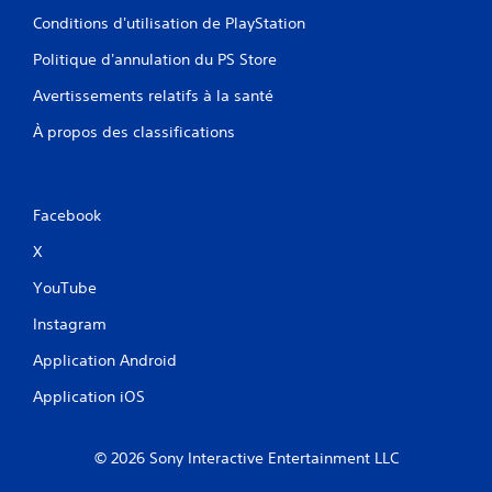
j
e
Conditions d'utilisation de PlayStation
o
l
u
Politique d'annulation du PS Store
l
e
e
r
Avertissements relatifs à la santé
a
V
À propos des classifications
u
o
j
u
e
s
u
p
e
o
Facebook
t
u
X
n
v
a
e
YouTube
v
z
i
c
Instagram
g
r
u
é
Application Android
e
e
r
r
Application iOS
d
d
a
e
n
s
© 2026 Sony Interactive Entertainment LLC
s
p
l
o