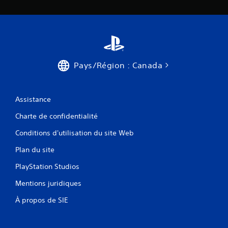
t
s
m
u
o
r
m
l
e
e
n
s
t
Pays/Région : Canada
t
.
o
u
S
Assistance
c
a
h
u
Charte de confidentialité
e
v
s
Conditions d'utilisation du site Web
e
V
g
Plan du site
o
a
u
r
PlayStation Studios
s
d
p
Mentions juridiques
e
o
m
u
À propos de SIE
a
v
e
n
z
u