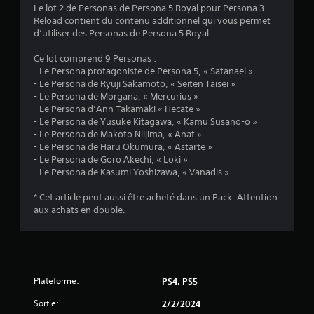
s
o
Le lot 2 de Personas de Persona 5 Royal pour Persona 3
e
u
Reload contient du contenu additionnel qui vous permet
n
v
d’utiliser des Personas de Persona 5 Royal.
f
e
o
z
Ce lot comprend 9 Personas :
n
c
- Le Persona protagoniste de Persona 5, « Satanael »
c
o
- Le Persona de Ryuji Sakamoto, « Seiten Taisei »
é
n
- Le Persona de Morgana, « Mercurius »
e
s
- Le Persona d’Ann Takamaki « Hecate »
s
u
- Le Persona de Yusuke Kitagawa, « Kamu Susano-o »
.
l
- Le Persona de Makoto Niijima, « Anat »
t
- Le Persona de Haru Okumura, « Astarte »
e
- Le Persona de Goro Akechi, « Loki »
J
r
- Le Persona de Kasumi Yoshizawa, « Vanadis »
o
l
u
e
* Cet article peut aussi être acheté dans un Pack. Attention
a
d
aux achats en double.
b
i
l
d
a
e
c
s
t
a
Plateforme:
PS4, PS5
i
n
c
s
Sortie:
2/2/2024
i