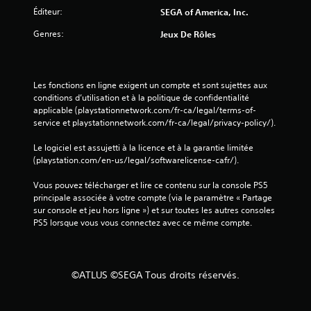
a
e
Éditeur:
SEGA of America, Inc.
v
l
o
d
Genres:
Jeux De Rôles
i
e
l
r
'
à
e
Les fonctions en ligne exigent un compte et sont sujettes aux 
a
x
conditions d’utilisation et à la politique de confidentialité 
p
p
applicable (playstationnetwork.com/fr-ca/legal/terms-of-
p
é
service et playstationnetwork.com/fr-ca/legal/privacy-policy/).
u
r
y
i
Le logiciel est assujetti à la licence et à la garantie limitée 
e
e
(playstation.com/en-us/legal/softwarelicense-cafr/).
r
n
c
r
Vous pouvez télécharger et lire ce contenu sur la console PS5 
e
a
principale associée à votre compte (via le paramètre « Partage 
d
sur console et jeu hors ligne ») et sur toutes les autres consoles 
p
e
PS5 lorsque vous vous connectez avec ce même compte.
i
j
d
e
e
u
m
à
©ATLUS ©SEGA Tous droits réservés.
e
t
n
o
u
t