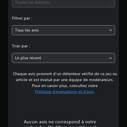
m
t
Toutes les éditions
u
s
é
r
d
.
s
o
e
e
.
r
Filtrer par :
d
l
y
J
i
a
o
f
Tous les avis
s
e
u
f
o
i
a
r
n
c
b
Trier par :
t
u
l
i
n
l
e
e
Le plus récent
t
a
s
e
é
u
a
p
d
Chaque avis provient d’un détenteur vérifié de ce jeu ou
n
d
r
i
s
article et est évalué par une équipe de modérateurs.
é
o
e
a
d
Pour en savoir plus, consultez notre
d
é
v
Politique d'évaluations et d'avis
.
e
4
f
o
m
i
i
a
.
n
r
n
i
i
à
6
.
è
m
Aucun avis ne correspond à votre
r
a