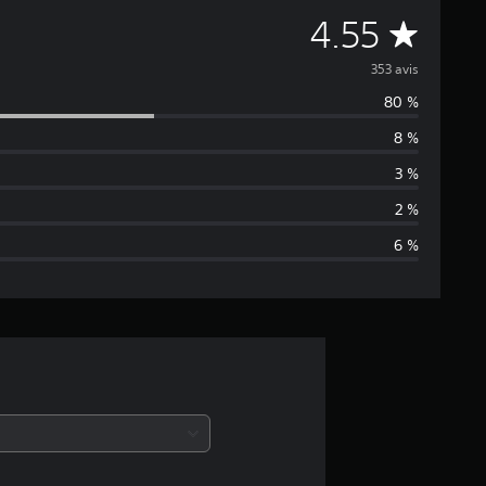
É
4.55
v
353 avis
80 %
a
8 %
l
3 %
u
2 %
6 %
a
t
i
o
n