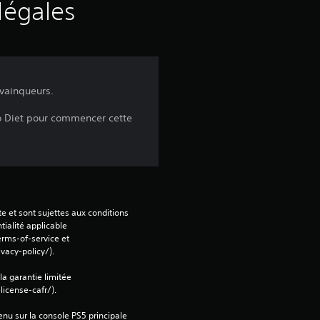
u
légales
r
c
 vainqueurs.
i
kyo Diet pour commencer cette
n
q
b
a
e et sont sujettes aux conditions 
tialité applicable 
rms-of-service et 
s
vacy-policy/).
é
 la garantie limitée 
icense-cafr/).
e
nu sur la console PS5 principale 