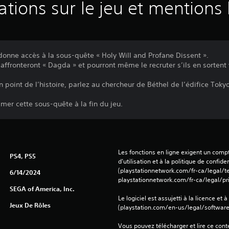
ations sur le jeu et mentions 
onne accès à la sous-quête « Holy Will and Profane Dissent ».
 affronteront « Dagda » et pourront même le recruter s’ils en sortent
ain point de l’histoire, parlez au chercheur de Béthel de l’édifice To
r cette sous-quête à la fin du jeu.
Les fonctions en ligne exigent un compt
PS4, PS5
d’utilisation et à la politique de confiden
(playstationnetwork.com/fr-ca/legal/te
6/14/2024
playstationnetwork.com/fr-ca/legal/pri
SEGA of America, Inc.
Le logiciel est assujetti à la licence et à
Jeux De Rôles
(playstation.com/en-us/legal/softwarel
Vous pouvez télécharger et lire ce conte