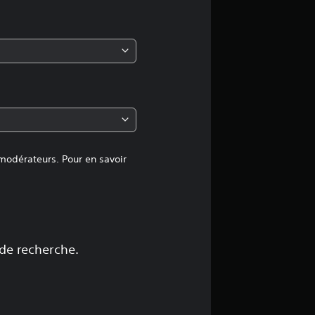
m
o
y
e
n
n
 modérateurs. Pour en savoir
e
d
e
 de recherche.
4
.