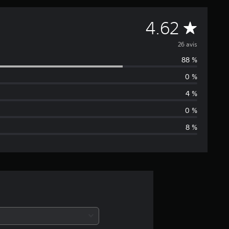
É
4.62
v
26 avis
88 %
a
0 %
l
4 %
u
0 %
8 %
a
t
i
o
n