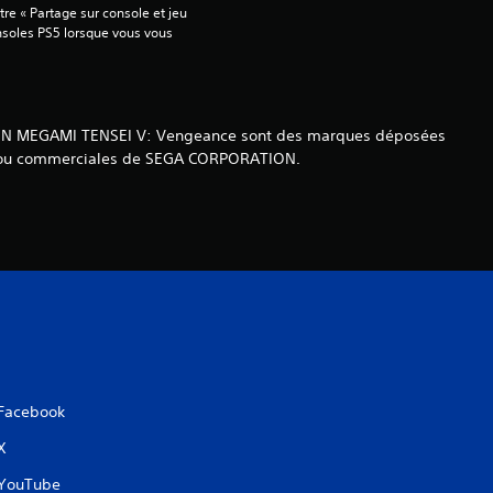
re « Partage sur console et jeu 
s
onsoles PS5 lorsque vous vous 
u
r
SHIN MEGAMI TENSEI V: Vengeance sont des marques déposées
2
es ou commerciales de SEGA CORPORATION.
6
é
v
a
l
Facebook
u
X
a
YouTube