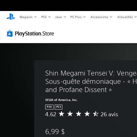
Magasin
PS5
Jeux
PS Plus
Accessoires
Actualités
Shin Megami Tensei V: Venge
Sous-quête démoniaque - « Ho
and Profane Dissent »
SEGA of America, Inc.
PS4
PS5
4.62
26 avis
É
v
a
6,99 $
l