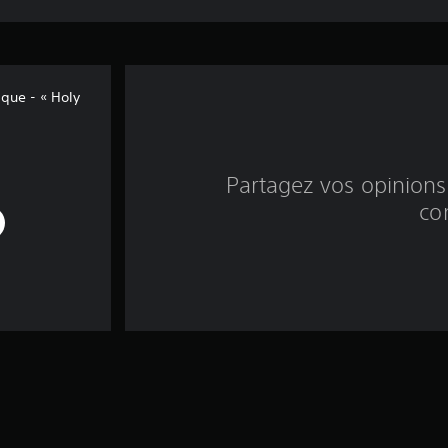
que - « Holy
Partagez vos opinions 
co