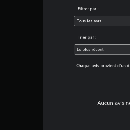
a
Filtrer par :
t
i
Tous les avis
o
n
s
Trier par :
Le plus récent
Chaque avis provient d’un dé
Aucun avis ne