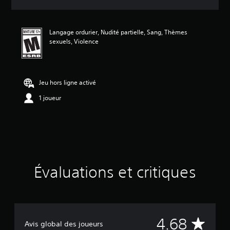
o
n
m
Langage ordurier, Nudité partielle, Sang, Thèmes
o
sexuels, Violence
y
e
n
n
e
Jeu hors ligne activé
d
1 joueur
e
4
.
6
8
é
t
o
Évaluations et critiques
i
l
e
s
s
É
u
4.68
Avis global des joueurs
r