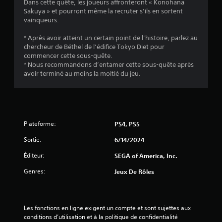
a
Dans cette quête, les joueurs affronteront « Konohana
Sakuya » et pourront même la recruter s’ils en sortent
l
vainqueurs.
u
* Après avoir atteint un certain point de l’histoire, parlez au
chercheur de Béthel de l’édifice Tokyo Diet pour
a
commencer cette sous-quête.
* Nous recommandons d’entamer cette sous-quête après
t
avoir terminé au moins la moitié du jeu.
i
o
Plateforme:
PS4, PS5
n
Sortie:
6/14/2024
s
Éditeur:
SEGA of America, Inc.
Genres:
Jeux De Rôles
Les fonctions en ligne exigent un compte et sont sujettes aux 
conditions d’utilisation et à la politique de confidentialité 