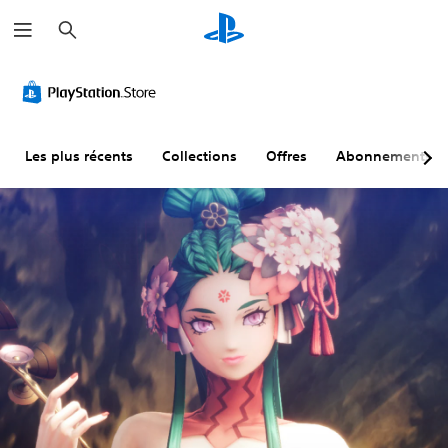
R
e
c
h
e
r
c
h
e
r
Les plus récents
Collections
Offres
Abonnements