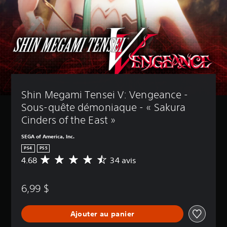
Shin Megami Tensei V: Vengeance - 
Sous-quête démoniaque - « Sakura 
Cinders of the East »
SEGA of America, Inc.
PS4
PS5
4.68
34 avis
É
v
a
6,99 $
l
u
a
Ajouter au panier
t
i