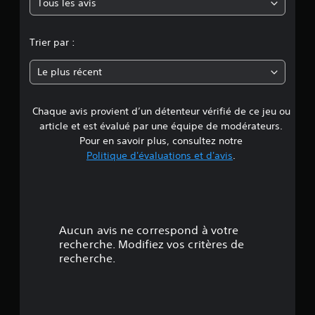
Tous les avis
e
n
Trier par :
n
Le plus récent
e
Chaque avis provient d’un détenteur vérifié de ce jeu ou
d
article et est évalué par une équipe de modérateurs.
e
Pour en savoir plus, consultez notre
Politique d'évaluations et d'avis
.
4
.
6
Aucun avis ne correspond à votre
8
recherche. Modifiez vos critères de
recherche.
é
t