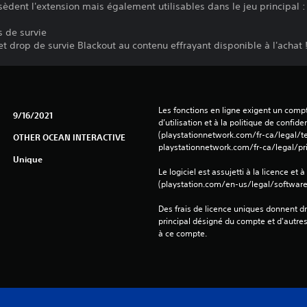
èdent l'extension mais également utilisables dans le jeu principal :
s de survie
t drop de survie Blackout au contenu effrayant disponible à l'achat 
Les fonctions en ligne exigent un compt
9/16/2021
d’utilisation et à la politique de confiden
(playstationnetwork.com/fr-ca/legal/te
OTHER OCEAN INTERACTIVE
playstationnetwork.com/fr-ca/legal/pri
Unique
Le logiciel est assujetti à la licence et à
(playstation.com/en-us/legal/softwarel
Des frais de licence uniques donnent dr
principal désigné du compte et d'autre
à ce compte.