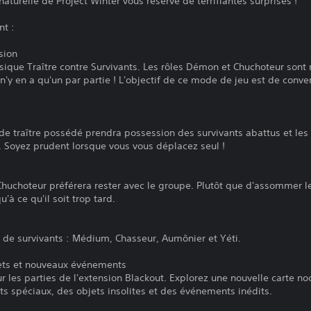
naturelle de Project Winter vous réserve de terrifiantes surprises !
nt :
sion
sique Traître contre Survivants. Les rôles Démon et Chuchoteur sont
 il n'y en a qu'un par partie ! L'objectif de ce mode de jeu est de conve
de traître possédé prendra possession des survivants abattus et les 
e. Soyez prudent lorsque vous vous déplacez seul !
uchoteur préférera rester avec le groupe. Plutôt que d'assommer les 
'à ce qu'il soit trop tard.
de survivants : Médium, Chasseur, Aumônier et Yéti.
jets et nouveaux événements
r les parties de l'extension Blackout. Explorez une nouvelle carte noc
spéciaux, des objets insolites et des événements inédits.