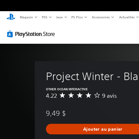
Magasin
PS5
Jeux
PS Plus
Accessoires
Actualités
Project Winter - Bl
OTHER OCEAN INTERACTIVE
4.22
9 avis
É
v
a
9,49 $
l
u
a
Ajouter au panier
t
i