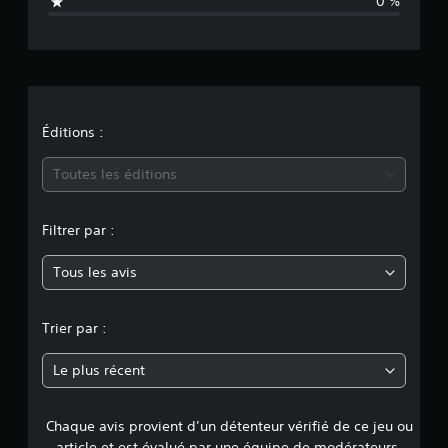
0 %
é
t
v
a
i
l
u
o
a
t
n
Éditions :
i
o
m
Toutes les éditions
n
s
o
Filtrer par :
y
Tous les avis
e
n
Trier par :
n
Le plus récent
e
Chaque avis provient d’un détenteur vérifié de ce jeu ou
d
article et est évalué par une équipe de modérateurs.