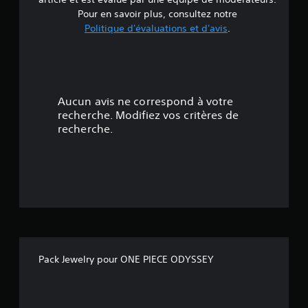
e
Pour en savoir plus, consultez notre
Politique d'évaluations et d'avis
.
5
é
t
Aucun avis ne correspond à votre
o
recherche. Modifiez vos critères de
recherche.
i
l
e
s
s
Pack Jewelry pour ONE PIECE ODYSSEY
u
r