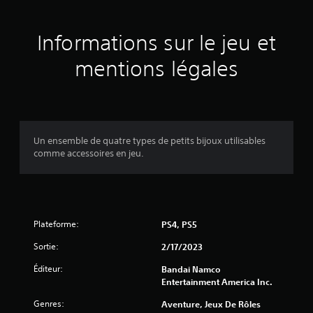
2
é
Informations sur le jeu et
v
mentions légales
a
l
u
Un ensemble de quatre types de petits bijoux utilisables
comme accessoires en jeu.
a
t
i
Plateforme:
PS4, PS5
o
Sortie:
2/17/2023
n
Éditeur:
Bandai Namco
Entertainment America Inc.
s
Genres:
Aventure, Jeux De Rôles