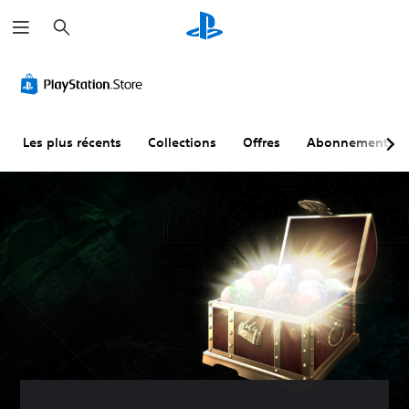
R
e
c
h
e
r
c
h
e
r
Les plus récents
Collections
Offres
Abonnements