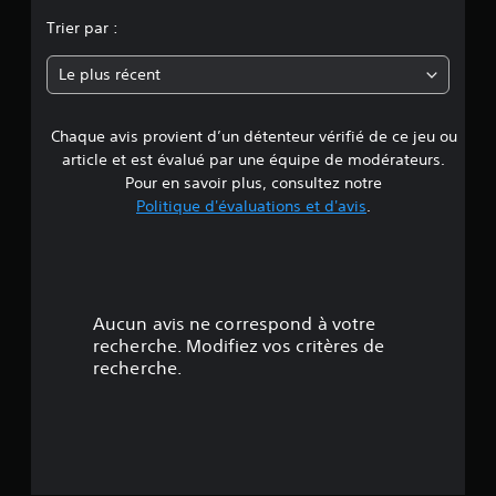
n
Trier par :
n
Le plus récent
e
Chaque avis provient d’un détenteur vérifié de ce jeu ou
d
article et est évalué par une équipe de modérateurs.
e
Pour en savoir plus, consultez notre
Politique d'évaluations et d'avis
.
5
é
t
Aucun avis ne correspond à votre
o
recherche. Modifiez vos critères de
recherche.
i
l
e