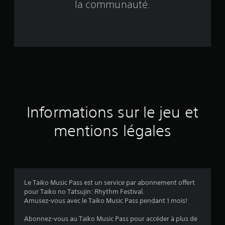
e
la communauté.
s
u
r
2
é
Informations sur le jeu et
v
mentions légales
a
l
u
Le Taiko Music Pass est un service par abonnement offert
a
pour Taiko no Tatsujin: Rhythm Festival.
Amusez-vous avec le Taiko Music Pass pendant 1 mois!
t
Abonnez-vous au Taiko Music Pass pour accéder à plus de