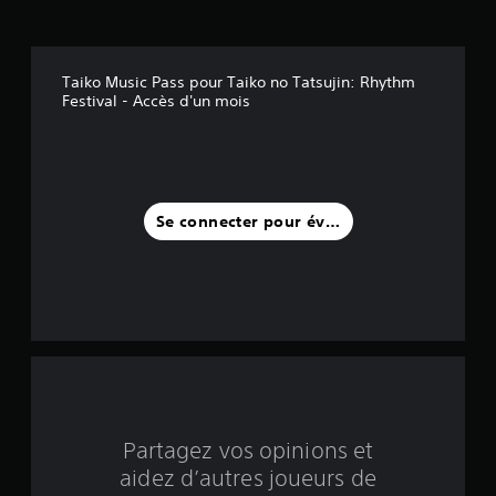
s
s
Taiko Music Pass pour Taiko no Tatsujin: Rhythm
u
Festival - Accès d'un mois
r
c
i
Se connecter pour évaluer
n
q
b
a
s
Partagez vos opinions et
é
aidez d’autres joueurs de