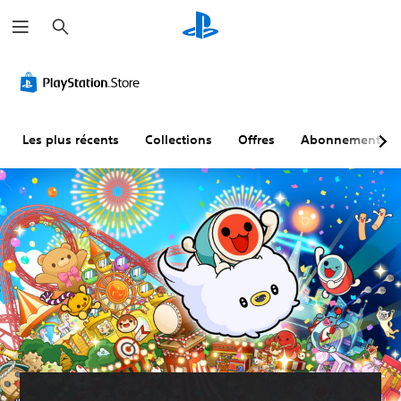
R
e
c
h
e
r
c
h
e
r
Les plus récents
Collections
Offres
Abonnements