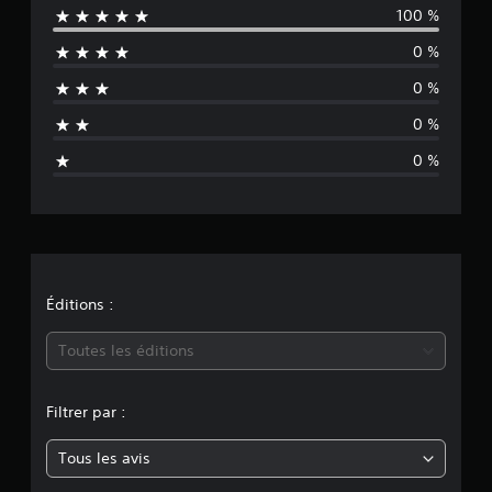
v
100 %
a
a
l
0 %
l
u
0 %
a
u
t
0 %
i
a
o
0 %
n
t
s
i
o
n
Éditions :
m
Toutes les éditions
o
Filtrer par :
y
Tous les avis
e