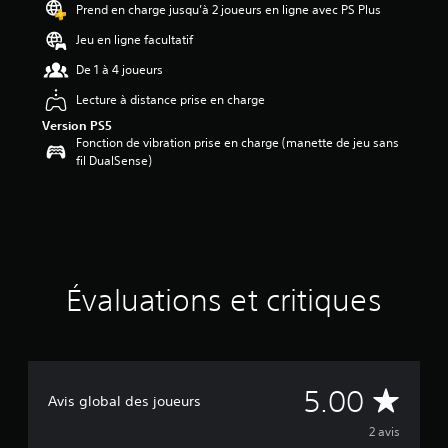
5
Prend en charge jusqu’à 2 joueurs en ligne avec PS Plus
é
Jeu en ligne facultatif
t
o
De 1 à 4 joueurs
i
l
Lecture à distance prise en charge
e
Version PS5
s
Fonction de vibration prise en charge (manette de jeu sans
s
fil DualSense)
u
r
c
i
n
q
b
Évaluations et critiques
a
s
é
e
s
u
É
5.00
Avis global des joueurs
r
2
v
2 avis
é