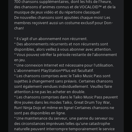
i
700 chansons supplémentaires, dont les hits de l’heure,
des chansons d’animes connus et de VOCALOID™ et de la
o
musique de jeux vidéo et du répertoire classique!
De nouvelles chansons sont ajoutées chaque mois! Les
n
membres reçoivent aussi un costume exclusif pour Don-
chan!
s
* Il s'agit d'un abonnement non récurrent.
* Des abonnements récurrents et non récurrents sont
disponibles, alors veillez à vous abonner avec attention.
* Vous pouvez vérifier la période restante de l'abonnement
en jeu.
* Une connexion Internet est nécessaire pour l'utilisation.
L'abonnement PlayStation®Plus est facultatif.
* Les chansons comprises avec le Taiko Music Pass sont
sujettes à changement sans préavis. Certaines chansons
sont également vendues individuellement. Veuillez faire
attention à ne pas les acheter en double.
* Les chansons comprises dans le Taiko Music Pass peuvent
être jouées dans les modes Taiko, Great Drum Toy War,
Run! Ninja Dojo et même en ligne! Certaines chansons ne
sont pas disponibles en ligne.
* Une maintenance du serveur, une panne du serveur ou
des circonstances imprévues telles qu'une catastrophe
naturelle peuvent interrompre temporairement le service