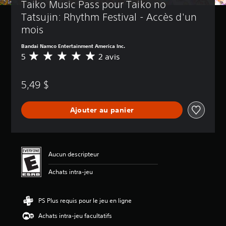
Taiko Music Pass pour Taiko no 
Tatsujin: Rhythm Festival - Accès d'un 
mois
Bandai Namco Entertainment America Inc.
5
2 avis
É
v
a
5,49 $
l
u
a
Ajouter au panier
t
i
o
n
m
Aucun descripteur
o
y
Achats intra-jeu
e
n
n
PS Plus requis pour le jeu en ligne
e
d
Achats intra-jeu facultatifs
e