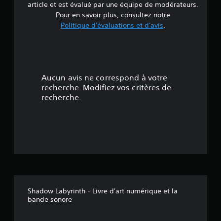
article et est évalué par une équipe de modérateurs.
’
Pour en savoir plus, consultez notre
Politique d'évaluations et d'avis
.
u
n
e
Aucun avis ne correspond à votre
é
recherche. Modifiez vos critères de
recherche.
t
o
i
l
e
Shadow Labyrinth - Livre d'art numérique et la
s
bande sonore
u