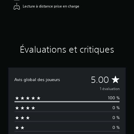
5
Lecture à distance prise en charge
é
t
o
i
l
e
s
Évaluations et critiques
s
u
r
c
i
n
É
5.00
Avis global des joueurs
q
b
v
1 évaluation
a
s
100 %
a
é
0 %
e
l
s
0 %
u
u
r
0 %
1