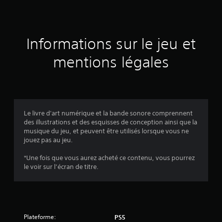
r
1
Informations sur le jeu et
é
mentions légales
v
a
l
Le livre d'art numérique et la bande sonore comprennent
u
des illustrations et des esquisses de conception ainsi que la
musique du jeu, et peuvent être utilisés lorsque vous ne
a
jouez pas au jeu.
t
*Une fois que vous aurez acheté ce contenu, vous pourrez
le voir sur l’écran de titre.
i
o
n
Plateforme:
PS5