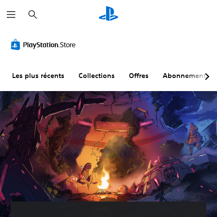
R
e
c
h
e
r
c
h
e
r
Les plus récents
Collections
Offres
Abonnements