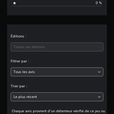
a
é
0 %
v
t
a
l
i
u
a
o
t
i
n
Éditions :
o
n
m
s
Toutes les éditions
o
Filtrer par :
y
Tous les avis
e
n
Trier par :
n
Le plus récent
e
Chaque avis provient d’un détenteur vérifié de ce jeu ou
d