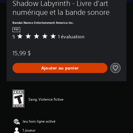
Shadow Labyrinth - Livre d'art 
numérique et la bande sonore
Bandai Namco Entertainment America Inc.
PS5
5
1 évaluation
É
v
a
15,99 $
l
u
a
Ajouter au panier
t
i
o
n
m
o
Sang, Violence fictive
y
e
n
n
Jeu hors ligne activé
e
d
1 joueur
e