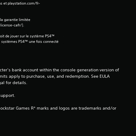
s
s et playstation.com/fr-
é
 la garantie limitée 
e
icense-cafr/).
oit de jouer sur le système PS4™ 
s
s systèmes PS4™ une fois connecté 
u
r
ter’s bank account within the console generation version of
4
imits apply to purchase, use, and redemption. See EULA
 for details.
9
support.
é
 Rockstar Games R* marks and logos are trademarks and/or
v
a