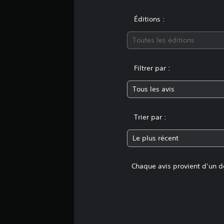
t
i
Éditions :
o
n
s
Toutes les éditions
Filtrer par :
Tous les avis
Trier par :
Le plus récent
Chaque avis provient d’un dé