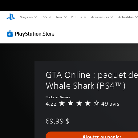
Magasin
PS5
Jeux
PS Plus
Accessoires
Actualités
GTA Online : paquet de 
Whale Shark (PS4™)
Rockstar Games
4.22
49 avis
É
v
a
69,99 $
l
u
a
Ajouter au panier