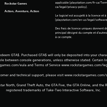
applicable (playstation.com/fr-ca/Term
Rockstar Games
ca/legal/privacy-policy).
Action, Aventure, Action
Le logiciel est assujetti à la licence et à
(playstation.com/en-us/legal/softwarel
Des frais de licence uniques donnent dr
principal désigné du compte et d'autre
à ce compte.
redeem GTA$. Purchased GTA$ will only be deposited into your charac
able between console generations, unless otherwise stated. Certain l
games.com/eula and Terms of Service www.rockstargames.com/legal
tomer and technical support, please visit www.rockstargames.com/
tar North, Grand Theft Auto, the GTA Five, the GTA Online, and the
registered trademarks of Take-Two Interactive Software, Inc.