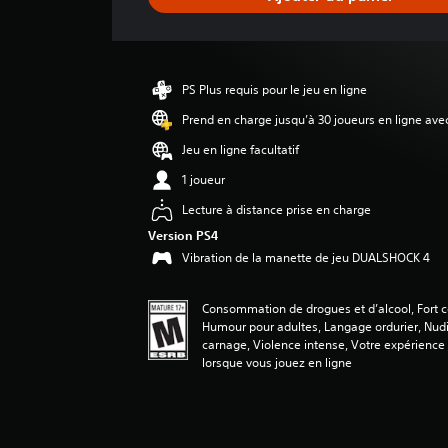
t
i
o
n
m
PS Plus requis pour le jeu en ligne
o
y
Prend en charge jusqu’à 30 joueurs en ligne ave
e
Jeu en ligne facultatif
n
n
1 joueur
e
Lecture à distance prise en charge
d
e
Version PS4
4
Vibration de la manette de jeu DUALSHOCK 4
.
2
2
Consommation de drogues et d’alcool, Fort 
é
Humour pour adultes, Langage ordurier, Nudi
carnage, Violence intense, Votre expérience
t
lorsque vous jouez en ligne
o
i
l
e
s