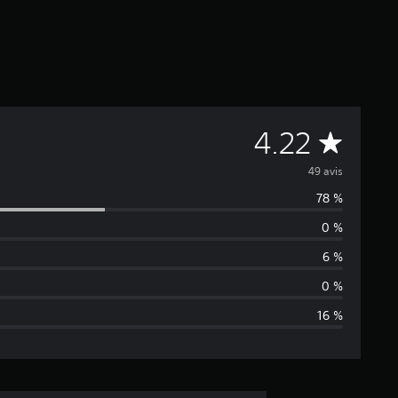
É
4.22
v
49 avis
78 %
a
0 %
l
6 %
u
0 %
16 %
a
t