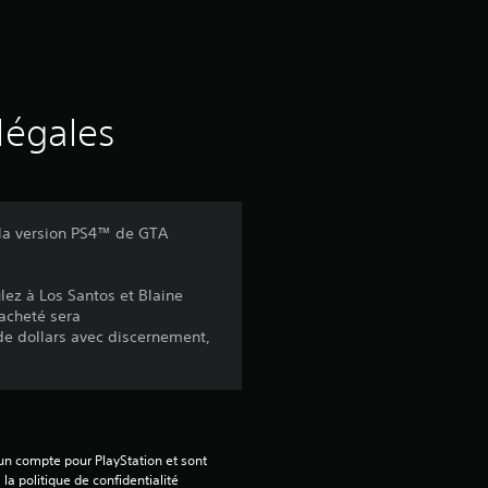
s
s
u
légales
r
c
 la version PS4™ de GTA
i
lez à Los Santos et Blaine
n
 acheté sera
e dollars avec discernement,
q
b
a
 un compte pour PlayStation et sont 
 la politique de confidentialité 