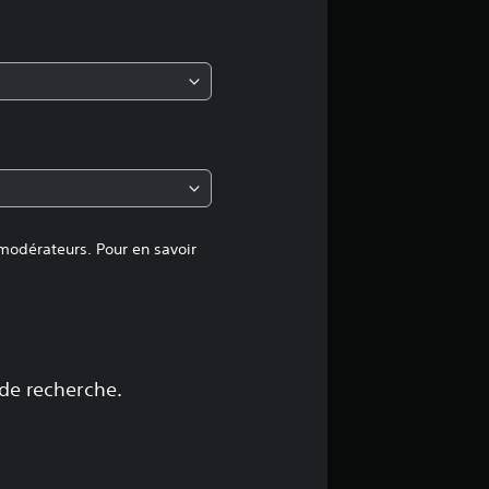
m
o
y
e
n
n
 modérateurs. Pour en savoir
e
d
e
 de recherche.
4
.