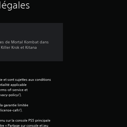
r
légales
c
i
n
ges de Mortal Kombat dans
iller Krok et Kitana
q
b
a
e et sont sujettes aux conditions 
s
tialité applicable 
rms-of-service et 
vacy-policy/).
é
 la garantie limitée 
e
icense-cafr/).
s
nu sur la console PS5 principale 
re « Partage sur console et jeu 