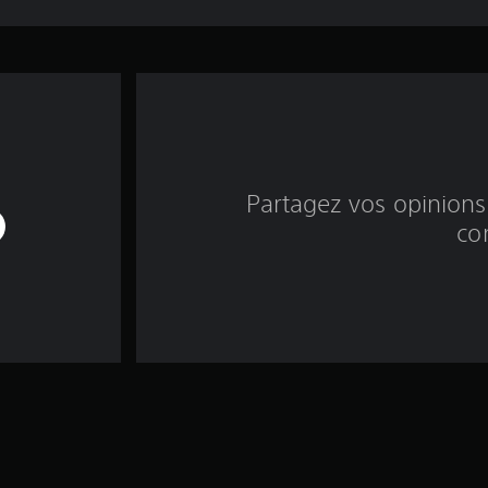
Partagez vos opinions 
co