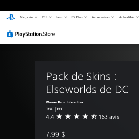
Magasin
PS5
Jeux
PS Plus
Accessoires
Actualités
Pack de Skins : 
Elseworlds de DC
Warner Bros. Interactive
PS4
PS5
4.4
163 avis
É
v
a
7,99 $
l