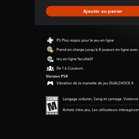
u
a
Ajouter au panier
t
i
o
n
m
PS Plus requis pour le jeu en ligne
o
y
Prend en charge jusqu’à 8 joueurs en ligne avec
e
Jeu en ligne facultatif
n
n
De 1 à 2 joueurs
e
Version PS4
d
Vibration de la manette de jeu DUALSHOCK 4
e
4
.
Langage ordurier, Sang et carnage, Violence
4
é
Achats intra-jeu, Les utilisateurs interagisse
t
o
i
l
e