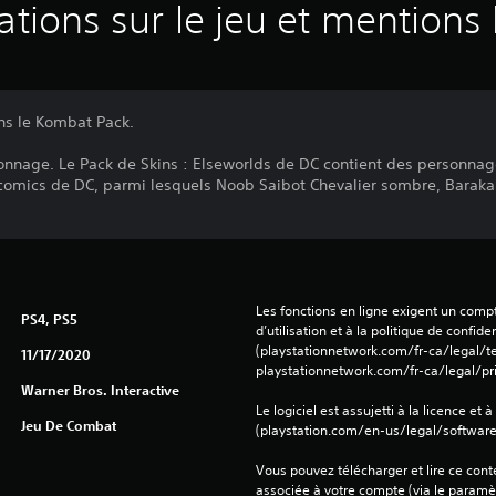
ations sur le jeu et mentions 
ans le Kombat Pack.
onnage. Le Pack de Skins : Elseworlds de DC contient des personna
comics de DC, parmi lesquels Noob Saibot Chevalier sombre, Baraka K
Les fonctions en ligne exigent un compt
PS4, PS5
d’utilisation et à la politique de confiden
(playstationnetwork.com/fr-ca/legal/te
11/17/2020
playstationnetwork.com/fr-ca/legal/pri
Warner Bros. Interactive
Le logiciel est assujetti à la licence et à
Jeu De Combat
(playstation.com/en-us/legal/softwarel
Vous pouvez télécharger et lire ce conte
associée à votre compte (via le paramèt