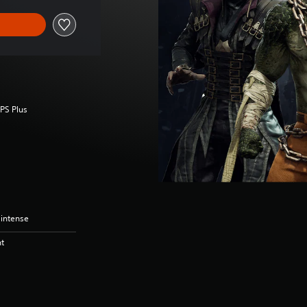
 PS Plus
 intense
nt