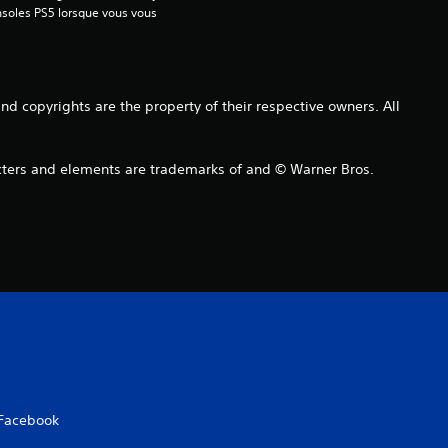
onsoles PS5 lorsque vous vous 
u
r
1
copyrights are the property of their respective owners. All
6
s and elements are trademarks of and © Warner Bros.
3
é
v
a
l
u
Facebook
a