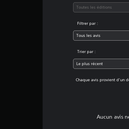
i
Toutes les éditions
o
n
s
Filtrer par :
Tous les avis
Trier par :
Le plus récent
Chaque avis provient d’un dé
Aucun avis ne