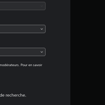
n
m
o
y
e
n
n
 modérateurs. Pour en savoir
e
d
e
 de recherche.