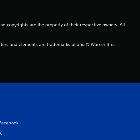
e
s
copyrights are the property of their respective owners. All
u
s and elements are trademarks of and © Warner Bros.
r
5
6
é
v
a
Facebook
l
X