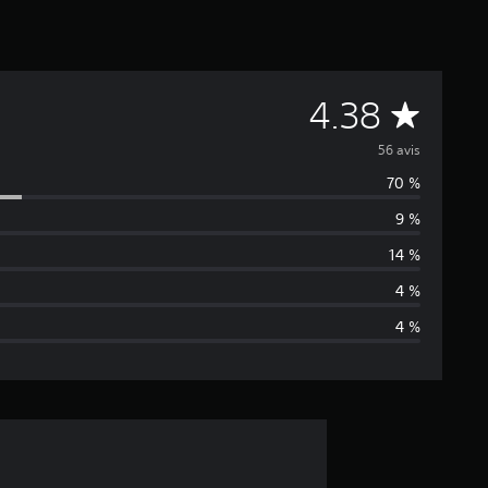
É
4.38
v
56 avis
70 %
a
9 %
l
14 %
u
4 %
4 %
a
t
i
o