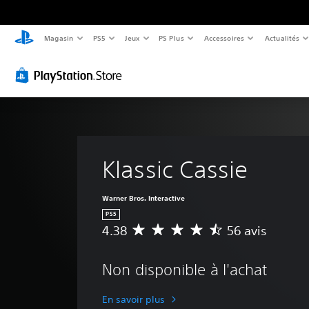
Magasin
PS5
Jeux
PS Plus
Accessoires
Actualités
Klassic Cassie
Warner Bros. Interactive
PS5
4.38
56 avis
É
v
a
Non disponible à l'achat
l
u
a
En savoir plus