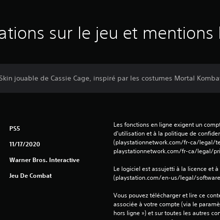
ations sur le jeu et mentions 
 Skin jouable de Cassie Cage, inspiré par les costumes Mortal Komba
Les fonctions en ligne exigent un compt
PS5
d’utilisation et à la politique de confiden
(playstationnetwork.com/fr-ca/legal/te
11/17/2020
playstationnetwork.com/fr-ca/legal/pri
Warner Bros. Interactive
Le logiciel est assujetti à la licence et à
Jeu De Combat
(playstation.com/en-us/legal/softwarel
Vous pouvez télécharger et lire ce conte
associée à votre compte (via le paramèt
hors ligne ») et sur toutes les autres c