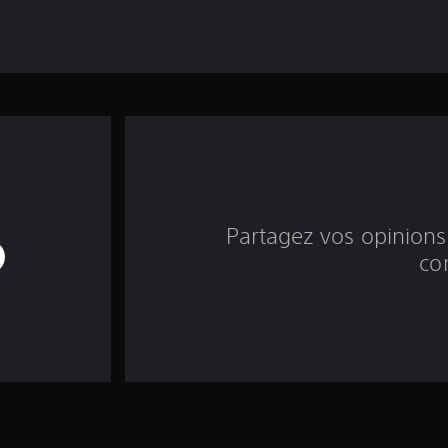
Partagez vos opinions 
co