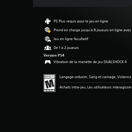
t
i
o
n
PS Plus requis pour le jeu en ligne
m
o
Prend en charge jusqu’à 8 joueurs en ligne avec
y
Jeu en ligne facultatif
e
n
De 1 à 2 joueurs
n
Version PS4
e
Vibration de la manette de jeu DUALSHOCK 4
d
e
4
Langage ordurier, Sang et carnage, Violence
.
3
Achats intra-jeu, Les utilisateurs interagisse
8
é
t
o
i
l
e
s