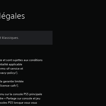
s
u
légales
r
c
t klassiques.
i
n
e et sont sujettes aux conditions 
q
tialité applicable 
rms-of-service et 
b
vacy-policy/).
 la garantie limitée 
a
icense-cafr/).
s
nu sur la console PS5 principale 
re « Partage sur console et jeu 
é
onsoles PS5 lorsque vous vous 