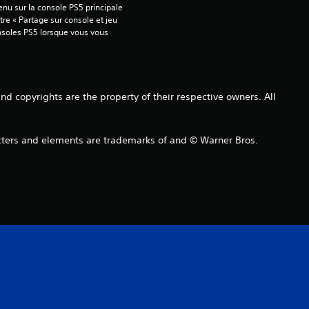
nu sur la console PS5 principale 
é
re « Partage sur console et jeu 
onsoles PS5 lorsque vous vous 
e
s
copyrights are the property of their respective owners. All
u
r
s and elements are trademarks of and © Warner Bros.
5
3
é
v
a