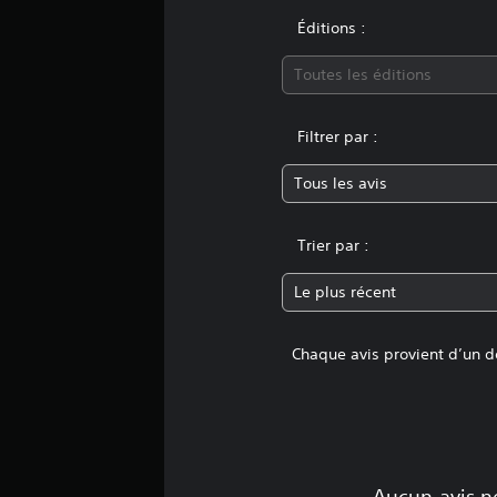
u
a
Éditions :
t
i
Toutes les éditions
o
n
s
Filtrer par :
Tous les avis
Trier par :
Le plus récent
Chaque avis provient d’un dé
Aucun avis ne