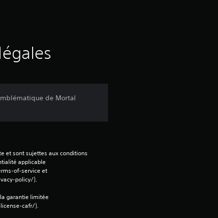
s
s
u
légales
r
c
 emblématique de Mortal
i
n
q
e et sont sujettes aux conditions 
tialité applicable 
b
rms-of-service et 
vacy-policy/).
a
 la garantie limitée 
icense-cafr/).
s