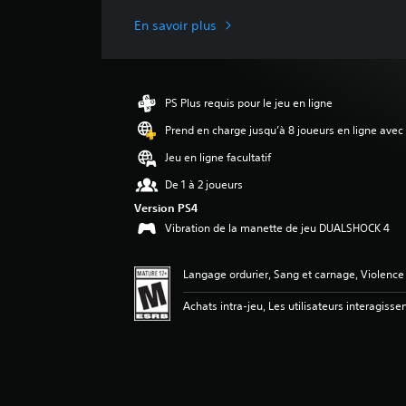
u
a
En savoir plus
t
i
o
n
PS Plus requis pour le jeu en ligne
m
o
Prend en charge jusqu’à 8 joueurs en ligne avec
y
Jeu en ligne facultatif
e
n
De 1 à 2 joueurs
n
Version PS4
e
Vibration de la manette de jeu DUALSHOCK 4
d
e
4
Langage ordurier, Sang et carnage, Violence
.
7
Achats intra-jeu, Les utilisateurs interagisse
2
é
t
o
i
l