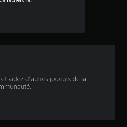
e
4
.
7
2
é
t
et aidez d’autres joueurs de la
o
mmunauté.
i
l
e