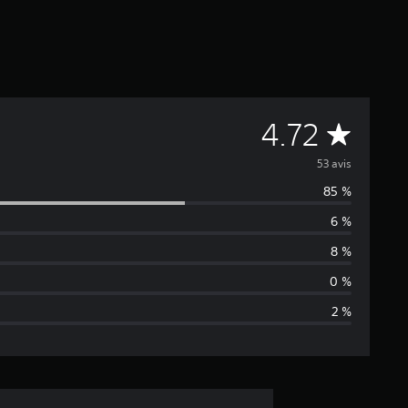
É
4.72
v
53 avis
85 %
a
6 %
l
8 %
u
0 %
2 %
a
t
i