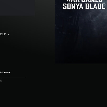
 PS Plus
 intense
nt