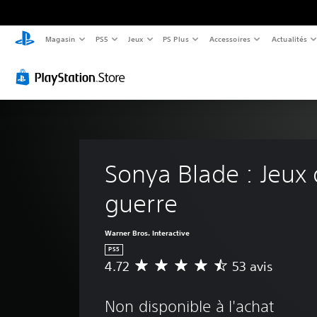
Magasin
PS5
Jeux
PS Plus
Accessoires
Actualités
Sonya Blade : Jeux 
guerre
Warner Bros. Interactive
PS5
4.72
53 avis
É
v
a
Non disponible à l'achat
l