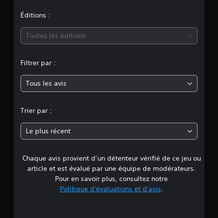
a
l
Éditions :
u
Toutes les éditions
a
Filtrer par :
t
Tous les avis
i
o
Trier par :
n
Le plus récent
Chaque avis provient d’un détenteur vérifié de ce jeu ou
article et est évalué par une équipe de modérateurs.
Pour en savoir plus, consultez notre
Politique d'évaluations et d'avis
.