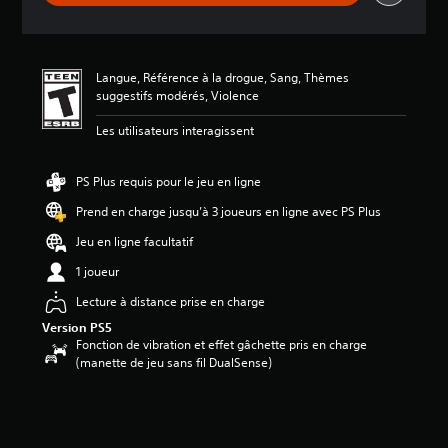
v
a
l
u
Langue, Référence à la drogue, Sang, Thèmes
a
suggestifs modérés, Violence
t
i
Les utilisateurs interagissent
o
n
PS Plus requis pour le jeu en ligne
Prend en charge jusqu’à 3 joueurs en ligne avec PS Plus
Jeu en ligne facultatif
1 joueur
Lecture à distance prise en charge
Version PS5
Fonction de vibration et effet gâchette pris en charge
(manette de jeu sans fil DualSense)