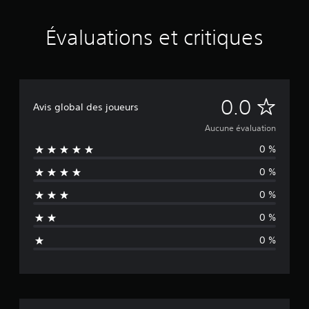
Évaluations et critiques
A
0.0
Avis global des joueurs
u
Aucune évaluation
0 %
c
0 %
u
0 %
n
0 %
e
0 %
é
v