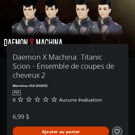
Daemon X Machina: Titanic 
Scion - Ensemble de coupes de 
cheveux 2
Marvelous USA (XSEED)
PS5
0
Aucune évaluation
A
u
c
6,99 $
u
n
e
Ajouter au panier
é