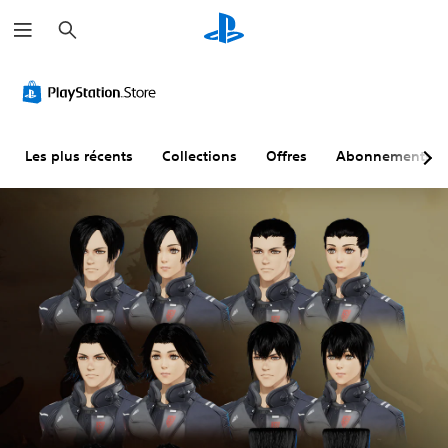
R
e
c
h
e
r
c
h
e
r
Les plus récents
Collections
Offres
Abonnements