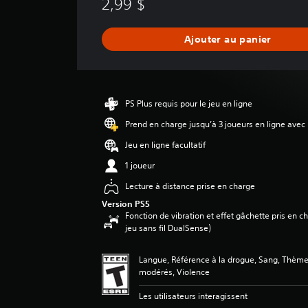
2,99 $
u
n
e
Ajouter au panier
é
v
a
l
u
PS Plus requis pour le jeu en ligne
a
t
Prend en charge jusqu’à 3 joueurs en ligne avec
i
Jeu en ligne facultatif
o
n
1 joueur
Lecture à distance prise en charge
Version PS5
Fonction de vibration et effet gâchette pris en 
jeu sans fil DualSense)
Langue, Référence à la drogue, Sang, Thème
modérés, Violence
Les utilisateurs interagissent