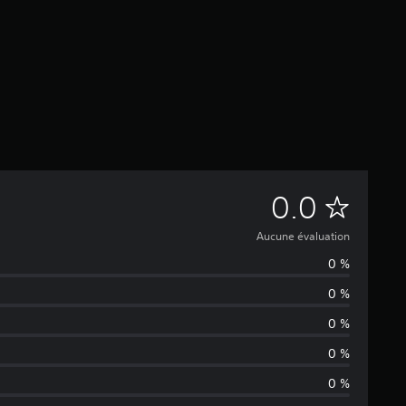
A
0.0
u
Aucune évaluation
0 %
c
0 %
u
0 %
n
0 %
0 %
e