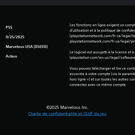
Les fonctions en ligne exigent un compt
PS5
d’utilisation et à la politique de confiden
(playstationnetwork.com/fr-ca/legal/te
9/25/2025
playstationnetwork.com/fr-ca/legal/pri
Marvelous USA (XSEED)
Le logiciel est assujetti à la licence et à
Action
(playstation.com/en-us/legal/softwarel
Vous pouvez télécharger et lire ce conte
associée à votre compte (via le paramèt
hors ligne ») et sur toutes les autres c
connectez avec ce même compte.
©2025 Marvelous Inc.
Charte de confidentialité et CLUF du jeu