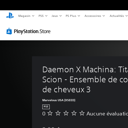
Magasin
PS5
Jeux
PS Plus
Accessoires
Actualités
Daemon X Machina: Tit
Scion - Ensemble de c
de cheveux 3
Marvelous USA (XSEED)
PS5
0
Aucune évaluati
A
u
c