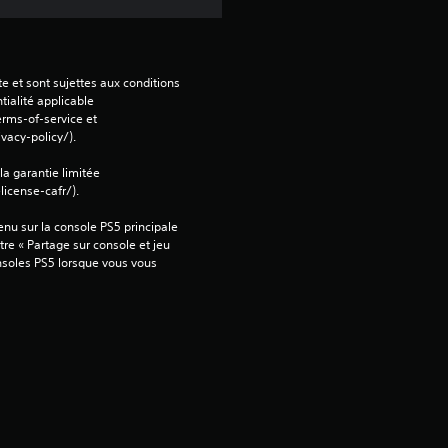
e et sont sujettes aux conditions 
tialité applicable 
rms-of-service et 
vacy-policy/).
 la garantie limitée 
icense-cafr/).
nu sur la console PS5 principale 
re « Partage sur console et jeu 
onsoles PS5 lorsque vous vous 