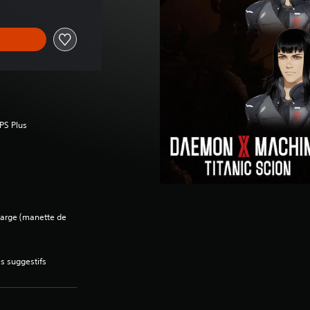
 PS Plus
charge (manette de
s suggestifs