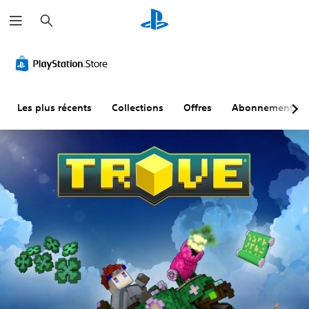
R
e
c
h
e
r
c
h
e
r
Les plus récents
Collections
Offres
Abonnements