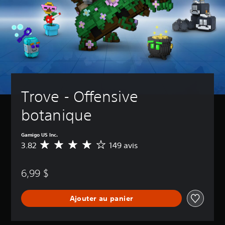
Trove - Offensive 
botanique
Gamigo US Inc.
3.82
149 avis
É
v
a
6,99 $
l
u
a
Ajouter au panier
t
i
o