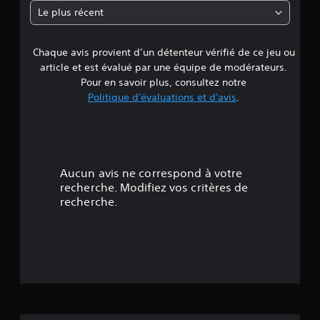
n
Le plus récent
e
Chaque avis provient d’un détenteur vérifié de ce jeu ou
d
article et est évalué par une équipe de modérateurs.
e
Pour en savoir plus, consultez notre
Politique d'évaluations et d'avis
.
3
.
8
Aucun avis ne correspond à votre
2
recherche. Modifiez vos critères de
recherche.
é
t
o
i