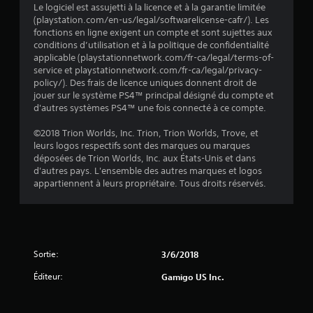
Le logiciel est assujetti à la licence et à la garantie limitée
u
(playstation.com/en-us/legal/softwarelicense-cafr/). Les
fonctions en ligne exigent un compte et sont sujettes aux
a
conditions d’utilisation et à la politique de confidentialité
applicable (playstationnetwork.com/fr-ca/legal/terms-of-
t
service et playstationnetwork.com/fr-ca/legal/privacy-
policy/). Des frais de licence uniques donnent droit de
i
jouer sur le système PS4™ principal désigné du compte et
d'autres systèmes PS4™ une fois connecté à ce compte.
o
©2018 Trion Worlds, Inc. Trion, Trion Worlds, Trove, et
leurs logos respectifs sont des marques ou marques
n
déposées de Trion Worlds, Inc. aux États-Unis et dans
d'autres pays. L'ensemble des autres marques et logos
s
appartiennent à leurs propriétaire. Tous droits réservés.
Sortie:
3/6/2018
Éditeur:
Gamigo US Inc.