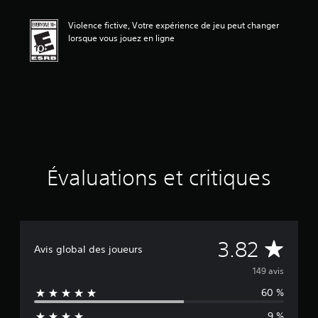
n
m
Violence fictive, Votre expérience de jeu peut changer
o
lorsque vous jouez en ligne
y
e
n
n
e
d
e
3
.
8
2
Évaluations et critiques
é
t
o
i
l
É
3.82
e
Avis global des joueurs
s
v
149 avis
s
u
60 %
a
r
c
9 %