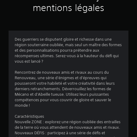
mentions légales
v
a
l
Des guerriers se disputent gloire et richesse dans une
u
région souterraine oubliée, mais seul un maître des formes
et des personnalisations pourra prétendre aux
a
récompenses ultimes. Serez-vous à la hauteur du défi qui
vous est lancé ?
t
Rencontrez de nouveaux amis et rivaux au cours du
i
Renouveau, une série d'énigmes et d'épreuves qui
pousseront votre habileté et votre créativité dans leurs
o
derniers retranchements. Déverrouillez les formes de
Mécano et d'Abeille tueuse. Utilisez leurs puissantes
n
compétences pour vous couvrir de gloire et sauver le
monde !
s
Caractéristiques
Nouvelle ZONE : explorez une région oubliée des entrailles
de la terre où vous attendent de nouveaux amis et rivaux.
Nouveaux DÉFIS : participez à une série de défis et