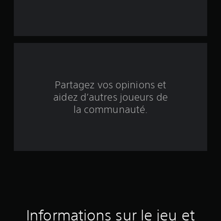
n
q
b
a
s
Partagez vos opinions et
é
aidez d’autres joueurs de
e
la communauté.
s
u
r
2
2
Informations sur le jeu et
é