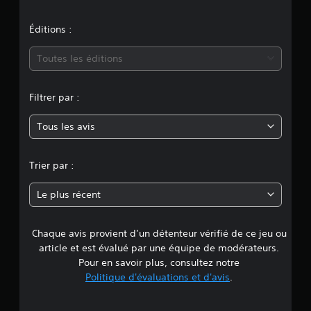
o
n
Éditions :
m
Toutes les éditions
o
Filtrer par :
y
Tous les avis
e
n
Trier par :
n
Le plus récent
e
Chaque avis provient d’un détenteur vérifié de ce jeu ou
d
article et est évalué par une équipe de modérateurs.
e
Pour en savoir plus, consultez notre
Politique d'évaluations et d'avis
.
5