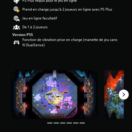
PS Plus requis pour le jeu en ligne
5
Prend en charge jusqu’à 2 joueurs en ligne avec PS Plus
é
t
Jeu en ligne facultatif
o
i
De 1 à 2 joueurs
l
Version PS5
e
Fonction de vibration prise en charge (manette de jeu sans
s
fil DualSense)
s
u
r
c
i
n
q
b
a
s
é
e
s
u
r
2