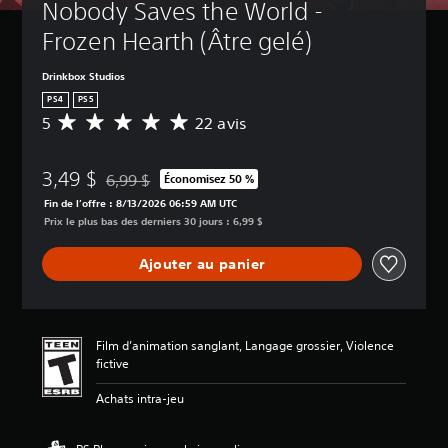
Nobody Saves the World - 
Frozen Hearth (Âtre gelé)
Drinkbox Studios
PS4
PS5
5
22 avis
É
v
a
3,49 $
l
6,99 $
Économisez 50 %
Remise par rapport au prix d'origine de 6,99 $
u
Fin de l’offre : 8/13/2026 06:59 AM UTC
a
Prix le plus bas des derniers 30 jours : 6,99 $
t
i
Ajouter au panier
o
n
m
o
y
Film d’animation sanglant, Langage grossier, Violence
e
fictive
n
n
Achats intra-jeu
e
d
e