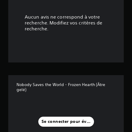
é
t
Aucun avis ne correspond à votre
o
recherche. Modifiez vos critères de
recherche.
i
l
e
s
s
Nobody Saves the World - Frozen Hearth (Âtre
u
gelé)
r
c
i
Se connecter pour évaluer