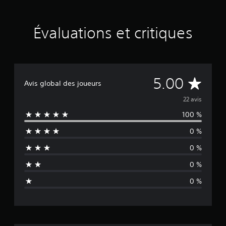
2
é
v
a
Évaluations et critiques
l
u
a
t
i
É
5.00
o
Avis global des joueurs
n
v
22 avis
s
100 %
a
0 %
l
0 %
u
0 %
a
0 %
t
i