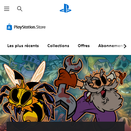
R
e
c
h
e
r
c
h
e
r
Les plus récents
Collections
Offres
Abonnements