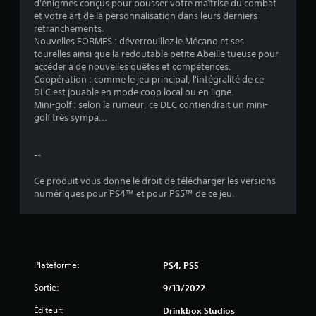
d'énigmes conçus pour pousser votre maîtrise du combat
et votre art de la personnalisation dans leurs derniers
retranchements.
Nouvelles FORMES : déverrouillez le Mécano et ses
tourelles ainsi que la redoutable petite Abeille tueuse pour
accéder à de nouvelles quêtes et compétences.
Coopération : comme le jeu principal, l'intégralité de ce
DLC est jouable en mode coop local ou en ligne.
Mini-golf : selon la rumeur, ce DLC contiendrait un mini-
golf très sympa...
--
Ce produit vous donne le droit de télécharger les versions
numériques pour PS4™ et pour PS5™ de ce jeu.
Plateforme:
PS4, PS5
Sortie:
9/13/2022
Éditeur:
Drinkbox Studios