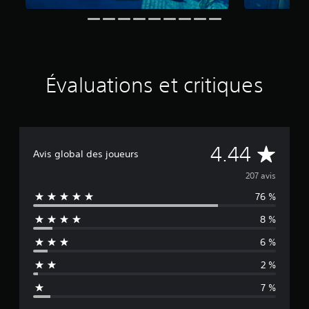
i
n
q
b
a
s
Évaluations et critiques
é
e
s
u
r
É
4.44
2
Avis global des joueurs
0
v
7
207 avis
é
76 %
a
v
a
8 %
l
l
u
6 %
a
u
t
2 %
i
a
o
7 %
n
t