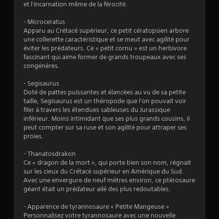
i
et l'incarnation même de la férocité.
- Microceratus
o
Apparu au Crétacé supérieur, ce petit cératopsien arbore
une collerette caractéristique et se meut avec agilité pour
n
éviter les prédateurs. Ce « petit cornu » est un herbivore
fascinant qui aime former de grands troupeaux avec ses
s
congénères.
- Segisaurus
Doté de pattes puissantes et élancées au vu de sa petite
taille, Segisaurus est un théropode que l'on pouvait voir
filer à travers les étendues sableuses du Jurassique
inférieur. Moins intimidant que ses plus grands cousins, il
peut compter sur sa ruse et son agilité pour attraper ses
proies.
- Thanatosdrakon
Ce « dragon de la mort », qui porte bien son nom, régnait
sur les cieux du Crétacé supérieur en Amérique du Sud.
Avec une envergure de neuf mètres environ, ce ptérosaure
géant était un prédateur ailé des plus redoutables.
- Apparence de tyrannosaure « Petite Mangeuse »
Personnalisez votre tyrannosaure avec une nouvelle