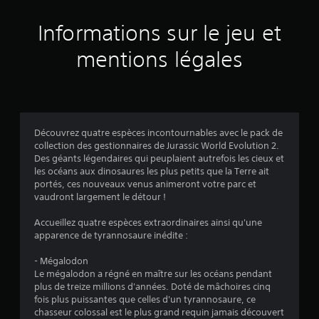
u
Informations sur le jeu et
r
mentions légales
2
0
7
Découvrez quatre espèces incontournables avec le pack de
é
collection des gestionnaires de Jurassic World Evolution 2.
Des géants légendaires qui peuplaient autrefois les cieux et
v
les océans aux dinosaures les plus petits que la Terre ait
portés, ces nouveaux venus animeront votre parc et
a
vaudront largement le détour !
l
Accueillez quatre espèces extraordinaires ainsi qu'une
apparence de tyrannosaure inédite :
u
- Mégalodon
a
Le mégalodon a régné en maître sur les océans pendant
plus de treize millions d'années. Doté de mâchoires cinq
t
fois plus puissantes que celles d'un tyrannosaure, ce
chasseur colossal est le plus grand requin jamais découvert