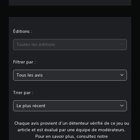
s
i
o
n
Éditions :
m
Toutes les éditions
o
Filtrer par :
y
Tous les avis
e
n
Trier par :
n
Le plus récent
e
Chaque avis provient d’un détenteur vérifié de ce jeu ou
d
article et est évalué par une équipe de modérateurs.
e
Pour en savoir plus, consultez notre