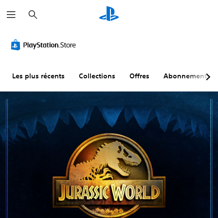
R
e
c
h
e
r
c
h
e
r
Les plus récents
Collections
Offres
Abonnements