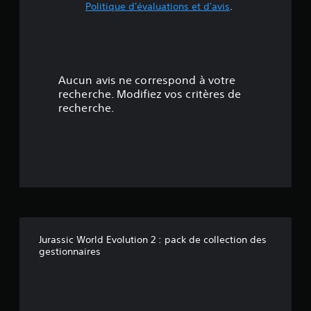
Politique d'évaluations et d'avis
.
4
.
4
Aucun avis ne correspond à votre
4
recherche. Modifiez vos critères de
recherche.
é
t
o
i
l
Jurassic World Evolution 2 : pack de collection des
e
gestionnaires
s
s