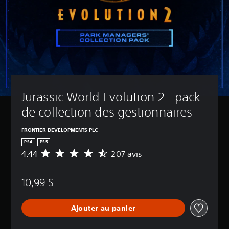
Jurassic World Evolution 2 : pack 
de collection des gestionnaires
FRONTIER DEVELOPMENTS PLC
PS4
PS5
4.44
207 avis
É
v
a
10,99 $
l
u
a
Ajouter au panier
t
i
o