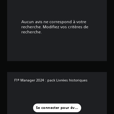
.
1
Aucun avis ne correspond à votre
7
recherche. Modifiez vos critères de
recherche.
é
t
o
i
l
F1® Manager 2024 : pack Livrées historiques
e
s
s
Se connecter pour évaluer
u