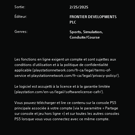
o
Sortie:
2/25/2025
n
Éditeur:
FRONTIER DEVELOPMENTS
PLC
s
Genres:
Sports, Simulation,
Conduite/course
Les fonctions en ligne exigent un compte et sont sujettes aux 
conditions d’utilisation et à la politique de confidentialité 
applicable (playstationnetwork.com/fr-ca/legal/terms-of-
service et playstationnetwork.com/fr-ca/legal/privacy-policy/).
Le logiciel est assujetti à la licence et à la garantie limitée 
(playstation.com/en-us/legal/softwarelicense-cafr/).
Vous pouvez télécharger et lire ce contenu sur la console PS5 
principale associée à votre compte (via le paramètre « Partage 
sur console et jeu hors ligne ») et sur toutes les autres consoles 
PS5 lorsque vous vous connectez avec ce même compte.