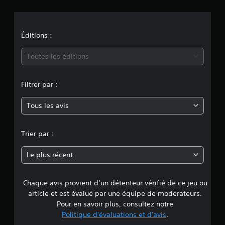
i
s
o
n
Éditions :
m
Toutes les éditions
o
Filtrer par :
y
Tous les avis
e
n
Trier par :
n
Le plus récent
e
Chaque avis provient d’un détenteur vérifié de ce jeu ou
d
article et est évalué par une équipe de modérateurs.
e
Pour en savoir plus, consultez notre
Politique d'évaluations et d'avis
.
4