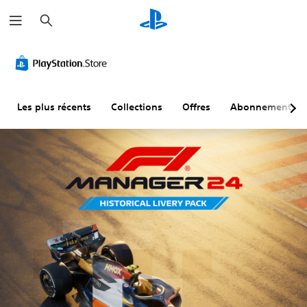
R
e
c
h
e
r
c
h
e
r
Les plus récents
Collections
Offres
Abonnements