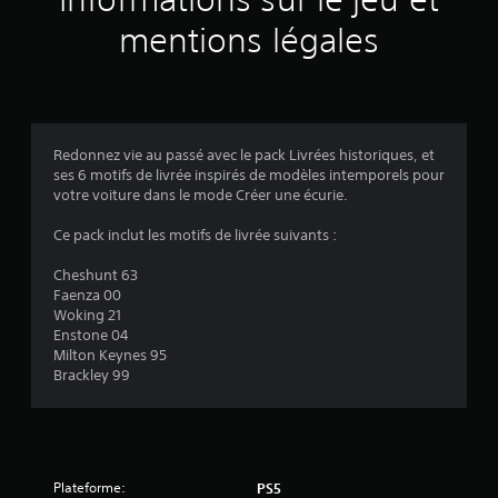
r
mentions légales
1
4
6
Redonnez vie au passé avec le pack Livrées historiques, et
ses 6 motifs de livrée inspirés de modèles intemporels pour
é
votre voiture dans le mode Créer une écurie.
v
Ce pack inclut les motifs de livrée suivants :
a
Cheshunt 63
Faenza 00
l
Woking 21
Enstone 04
u
Milton Keynes 95
Brackley 99
a
t
i
Plateforme:
PS5