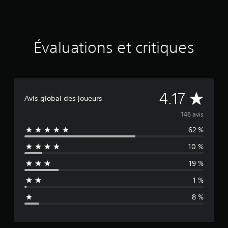
i
n
q
b
Évaluations et critiques
a
s
é
e
s
u
É
4.17
Avis global des joueurs
r
1
v
146 avis
4
6
62 %
a
é
10 %
v
l
a
19 %
l
u
u
1 %
a
a
t
8 %
i
t
o
n