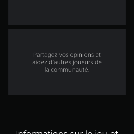
r
c
i
n
q
Partagez vos opinions et
aidez d’autres joueurs de
b
la communauté.
a
s
é
e
s
u
Informations sur le jeu et