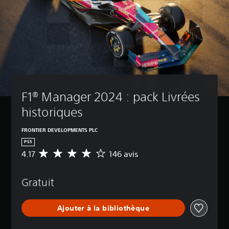
F1® Manager 2024 : pack Livrées 
historiques
FRONTIER DEVELOPMENTS PLC
PS5
4.17
146 avis
É
v
a
Gratuit
l
u
a
Ajouter à la bibliothèque
t
i
o