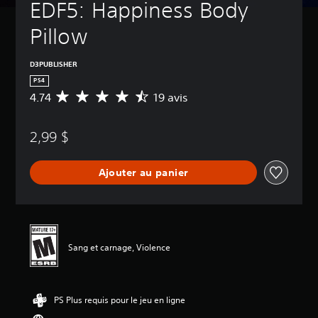
EDF5: Happiness Body 
Pillow
D3PUBLISHER
PS4
4.74
19 avis
É
v
a
2,99 $
l
u
a
Ajouter au panier
t
i
o
n
m
o
Sang et carnage, Violence
y
e
n
n
PS Plus requis pour le jeu en ligne
e
d