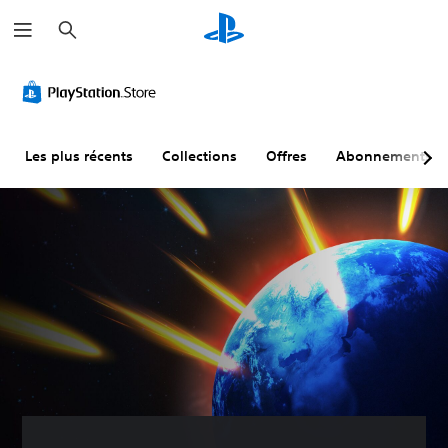
R
e
c
h
e
r
c
h
e
r
Les plus récents
Collections
Offres
Abonnements