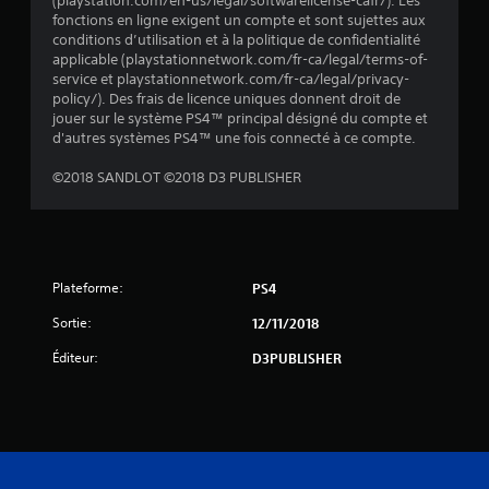
(playstation.com/en-us/legal/softwarelicense-cafr/). Les
fonctions en ligne exigent un compte et sont sujettes aux
conditions d’utilisation et à la politique de confidentialité
applicable (playstationnetwork.com/fr-ca/legal/terms-of-
service et playstationnetwork.com/fr-ca/legal/privacy-
policy/). Des frais de licence uniques donnent droit de
jouer sur le système PS4™ principal désigné du compte et
d'autres systèmes PS4™ une fois connecté à ce compte.
©2018 SANDLOT ©2018 D3 PUBLISHER
Plateforme:
PS4
Sortie:
12/11/2018
Éditeur:
D3PUBLISHER