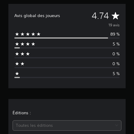
u
r
É
4.74
1
Avis global des joueurs
9
v
19 avis
é
v
89 %
a
a
l
5 %
l
u
a
0 %
u
t
0 %
i
a
o
5 %
n
t
s
i
o
n
Éditions :
m
Toutes les éditions