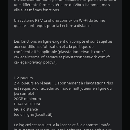
une différente forme extérieure du Vibro Hammer, mais
v
elle a les mêmes fonctions.
a
Un système PS Vita et une connexion Wi-Fi de bonne
qualité sont requis pour la Lecture à distance.
l
u
Les fonctions en ligne exigent un compte et sont sujettes
aux conditions d’utilisation et à la politique de
a
confidentialité applicable (playstationnetwork.com/fr-
ca/legal/terms-of-service et playstationnetwork.com/fr-
t
ca/legal/privacy-policy/).
i
1-2 joueurs
o
2-4 joueurs en réseau - L'abonnement à PlayStation®Plus
est requis pour accéder au mode multijoueur en ligne du
n
jeu complet
20GB minimum
DUALSHOCK®4
s
Jeu à distance
Jeu en ligne (facultatif)
Le logiciel est assujetti à la licence et à la garantie limitée