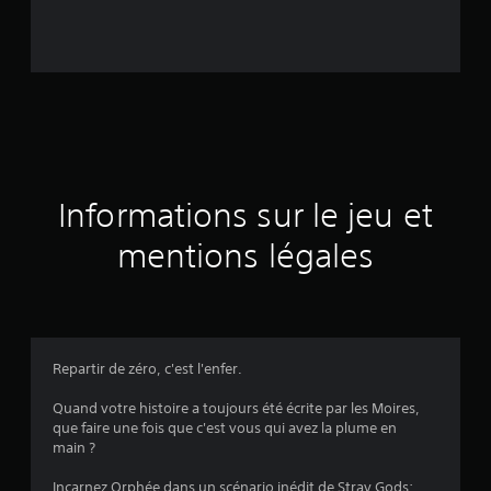
a
s
é
e
s
u
Informations sur le jeu et
r
mentions légales
3
é
v
Repartir de zéro, c'est l'enfer.
a
Quand votre histoire a toujours été écrite par les Moires,
que faire une fois que c'est vous qui avez la plume en
l
main ?
u
Incarnez Orphée dans un scénario inédit de Stray Gods: