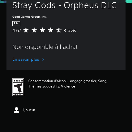
Stray Gods - Orpheus DLC
Good Games Group, Inc.
PS4
4.67
3 avis
É
v
a
Non disponible à l'achat
l
u
a
En savoir plus
t
i
o
n
Consommation d’alcool, Langage grossier, Sang,
m
Thèmes suggestifs, Violence
o
y
e
n
1 joueur
n
e
d
e
4