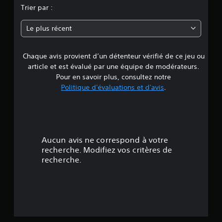
n
Trier par :
n
Le plus récent
e
Chaque avis provient d’un détenteur vérifié de ce jeu ou
d
article et est évalué par une équipe de modérateurs.
e
Pour en savoir plus, consultez notre
Politique d'évaluations et d'avis
.
4
.
6
Aucun avis ne correspond à votre
7
recherche. Modifiez vos critères de
recherche.
é
t
o