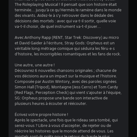
The Roleplaying Musical ! Il pensait que son histoire était
a
terminée... jusqu'à ce qu'Hermès le ramène dans le monde
des vivants. Aidez-le à s'y retrouver dans le dédale des
t
décisions des mortels : avec qui va-t-il sortir, quelle voie
va-t-il choisir, de quel instrument va-t-il jouer...
i
Avec Anthony Rapp (RENT, Star Trek: Discovery) au micro
o
et David Gaider à l'écriture, Stray Gods: Orpheus est un
véritable long métrage comique qui séduira les féru·e·s
n
d'histoire, les incorrigibles romantiques et les fans de rock.
s
Une autre, une autre !
Découvrez 6 nouvelles chansons originales ; chacune de
vos décisions aura un impact sur la musique et l'histoire.
Composée par Austin Wintory, avec des paroles signées
Simon Hall (Tripod), Montaigne (Jess Cerro) et Tom Cardy
(Red Flags, Perception Check) qui vient s'ajouter à l'équipe,
SG: Orpheus propose une bande son interactive de
plusieurs heures à écouter et réécouter.
Écrivez votre propre histoire !
Après le spectacle, une fois que le rideau sera tombé, qui
serez-vous ? Libre à vous d'accepter, de rejeter ou de
réécrire les histoires que le monde attend de vous. Les
mortels sont-ils prêts pour le retour du barde le plus