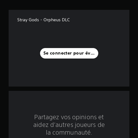
i
l
Stray Gods - Orpheus DLC
e
s
s
Se connecter pour évaluer
u
r
c
i
n
q
Partagez vos opinions et
aidez d’autres joueurs de
b
la communauté.