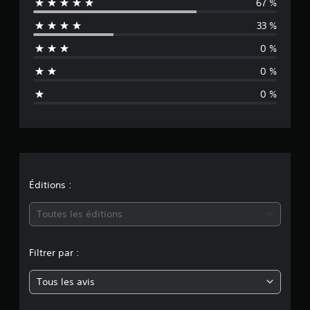
67 %
a
3
é
33 %
l
v
0 %
a
u
l
0 %
u
a
a
0 %
t
t
i
o
i
n
s
o
n
Éditions :
m
Toutes les éditions
o
Filtrer par :
y
Tous les avis
e