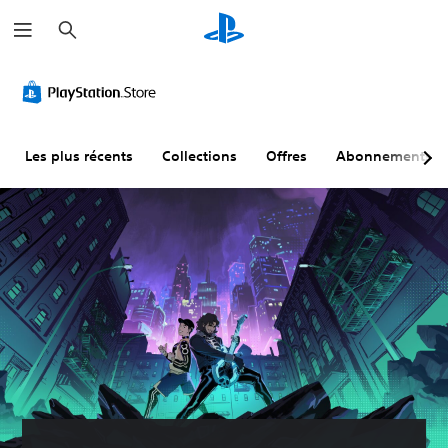
R
e
c
h
e
r
c
h
e
r
Les plus récents
Collections
Offres
Abonnements