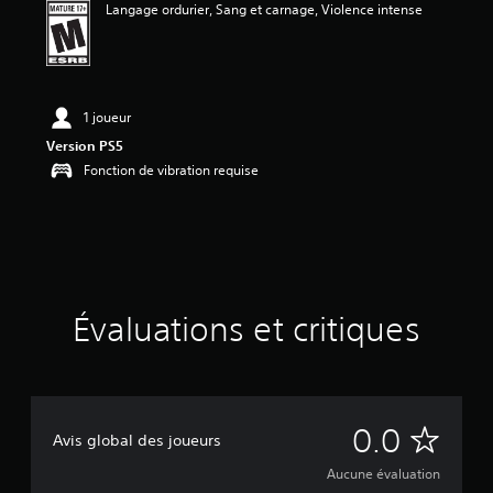
Langage ordurier, Sang et carnage, Violence intense
u
a
t
i
o
n
1 joueur
Version PS5
Fonction de vibration requise
Évaluations et critiques
A
0.0
Avis global des joueurs
u
Aucune évaluation