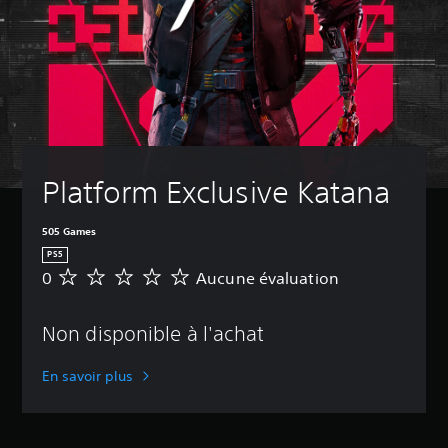
Platform Exclusive Katana
505 Games
PS5
0
Aucune évaluation
A
u
c
Non disponible à l'achat
u
n
e
En savoir plus
é
v
a
l