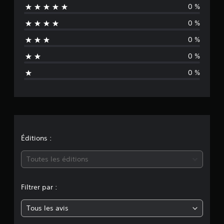
0 %
c
0 %
u
0 %
n
0 %
e
0 %
é
v
a
l
Éditions :
u
Toutes les éditions
a
Filtrer par :
t
Tous les avis
i