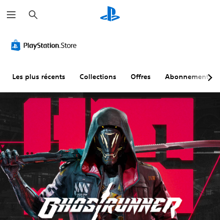
R
e
c
h
e
r
c
h
e
r
Les plus récents
Collections
Offres
Abonnements