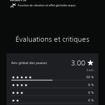
Version PS5
e
Fonction de vibration et effet gâchette requis
3
é
t
o
i
l
e
s
Évaluations et critiques
s
u
r
c
i
É
3.00
n
Avis global des joueurs
q
v
2 avis
b
a
50 %
a
s
é
0 %
l
e
s
0 %
u
u
0 %
r
2