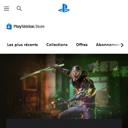
R
e
c
h
e
r
c
h
e
r
Les plus récents
Collections
Offres
Abonnements