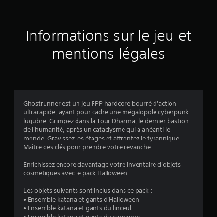
2
é
Informations sur le jeu et
v
mentions légales
a
l
u
Ghostrunner est un jeu FPP hardcore bourré d'action
ultrarapide, ayant pour cadre une mégalopole cyberpunk
a
lugubre. Grimpez dans la Tour Dharma, le dernier bastion
de l'humanité, après un cataclysme qui a anéanti le
t
monde. Gravissez les étages et affrontez le tyrannique
Maître des clés pour prendre votre revanche.
i
Enrichissez encore davantage votre inventaire d'objets
o
cosmétiques avec le pack Halloween.
n
Les objets suivants sont inclus dans ce pack :
• Ensemble katana et gants d'Halloween
s
• Ensemble katana et gants du linceul
• Ensemble katana et gants du carnivore