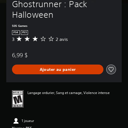
Ghostrunner : Pack 
Halloween
505 Games
PS4
PS5
3
2 avis
É
v
a
6,99 $
l
u
a
Ajouter au panier
t
i
o
n
m
Langage ordurier, Sang et carnage, Violence intense
o
y
e
n
n
1 joueur
e
d