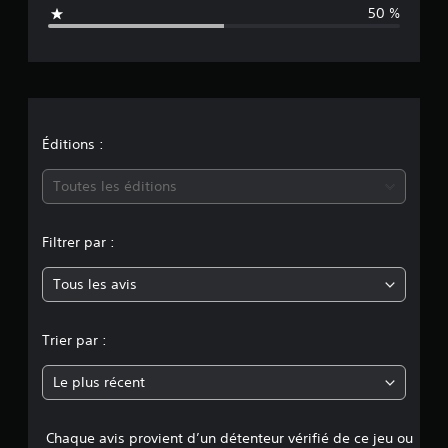
a
50 %
é
t
v
a
i
l
u
o
a
t
i
n
Éditions :
o
n
m
Toutes les éditions
s
o
Filtrer par :
y
Tous les avis
e
n
Trier par :
n
Le plus récent
e
Chaque avis provient d’un détenteur vérifié de ce jeu ou
d