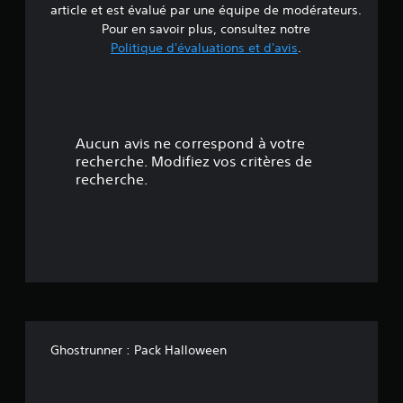
article et est évalué par une équipe de modérateurs.
e
Pour en savoir plus, consultez notre
Politique d'évaluations et d'avis
.
3
é
t
Aucun avis ne correspond à votre
o
recherche. Modifiez vos critères de
recherche.
i
l
e
s
s
Ghostrunner : Pack Halloween
u
r