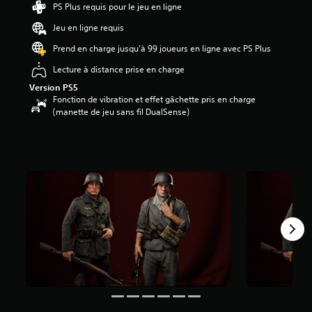
PS Plus requis pour le jeu en ligne
e
4
Jeu en ligne requis
.
7
Prend en charge jusqu’à 99 joueurs en ligne avec PS Plus
7
Lecture à distance prise en charge
é
t
Version PS5
o
Fonction de vibration et effet gâchette pris en charge
i
(manette de jeu sans fil DualSense)
l
e
s
s
u
r
c
i
n
q
b
a
s
é
e
s