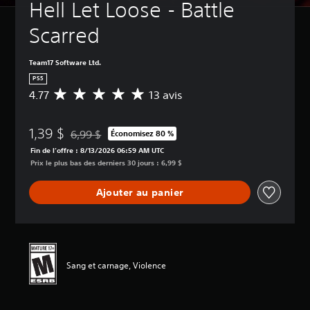
Hell Let Loose - Battle 
Scarred
Team17 Software Ltd.
PS5
4.77
13 avis
É
v
a
1,39 $
l
6,99 $
Économisez 80 %
Remise par rapport au prix d'origine de 6,99 $
u
Fin de l’offre : 8/13/2026 06:59 AM UTC
a
Prix le plus bas des derniers 30 jours : 6,99 $
t
i
Ajouter au panier
o
n
m
o
y
e
Sang et carnage, Violence
n
n
e
d