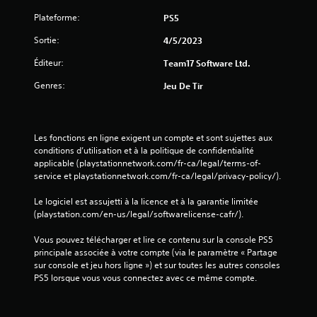
n
Plateforme:
PS5
s
Sortie:
4/5/2023
Éditeur:
Team17 Software Ltd.
Genres:
Jeu De Tir
Les fonctions en ligne exigent un compte et sont sujettes aux 
conditions d’utilisation et à la politique de confidentialité 
applicable (playstationnetwork.com/fr-ca/legal/terms-of-
service et playstationnetwork.com/fr-ca/legal/privacy-policy/).
Le logiciel est assujetti à la licence et à la garantie limitée 
(playstation.com/en-us/legal/softwarelicense-cafr/).
Vous pouvez télécharger et lire ce contenu sur la console PS5 
principale associée à votre compte (via le paramètre « Partage 
sur console et jeu hors ligne ») et sur toutes les autres consoles 
PS5 lorsque vous vous connectez avec ce même compte.