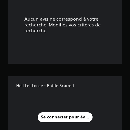
.
7
Aucun avis ne correspond à votre
7
recherche. Modifiez vos critères de
recherche.
é
t
o
i
l
Hell Let Loose - Battle Scarred
e
s
s
Se connecter pour évaluer
u