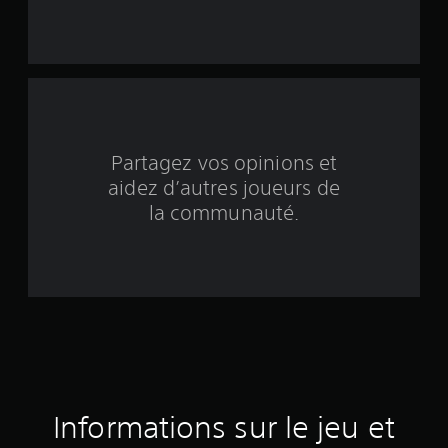
r
c
i
n
q
Partagez vos opinions et
aidez d’autres joueurs de
b
la communauté.
a
s
é
e
s
u
Informations sur le jeu et