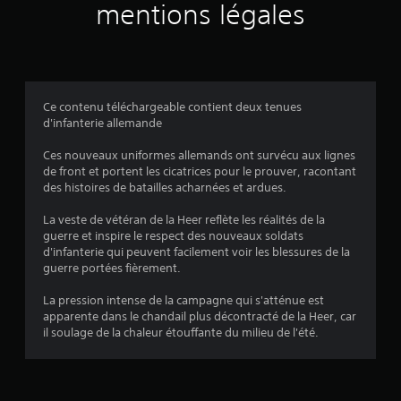
r
mentions légales
1
3
é
Ce contenu téléchargeable contient deux tenues
d'infanterie allemande
v
Ces nouveaux uniformes allemands ont survécu aux lignes
a
de front et portent les cicatrices pour le prouver, racontant
des histoires de batailles acharnées et ardues.
l
La veste de vétéran de la Heer reflète les réalités de la
u
guerre et inspire le respect des nouveaux soldats
d'infanterie qui peuvent facilement voir les blessures de la
a
guerre portées fièrement.
t
La pression intense de la campagne qui s'atténue est
apparente dans le chandail plus décontracté de la Heer, car
i
il soulage de la chaleur étouffante du milieu de l'été.
o