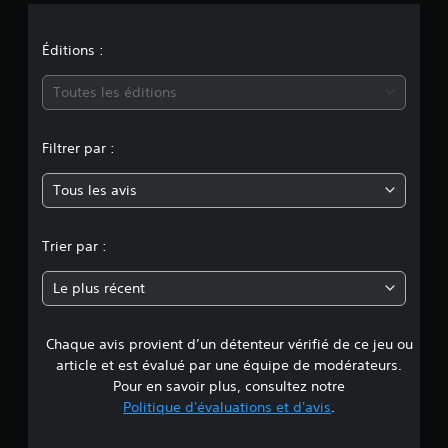
o
n
Éditions :
m
Toutes les éditions
o
Filtrer par :
y
Tous les avis
e
n
Trier par :
n
Le plus récent
e
Chaque avis provient d’un détenteur vérifié de ce jeu ou
d
article et est évalué par une équipe de modérateurs.
e
Pour en savoir plus, consultez notre
Politique d'évaluations et d'avis
.
4