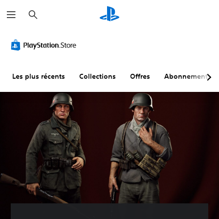
R
e
c
h
e
r
c
h
e
r
Les plus récents
Collections
Offres
Abonnements