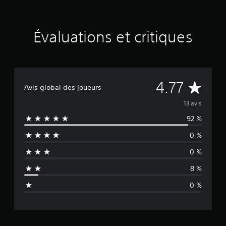
u
r
1
Évaluations et critiques
3
é
v
a
l
u
É
4.77
Avis global des joueurs
a
t
v
13 avis
i
o
92 %
a
n
0 %
s
l
0 %
u
8 %
a
0 %
t
i