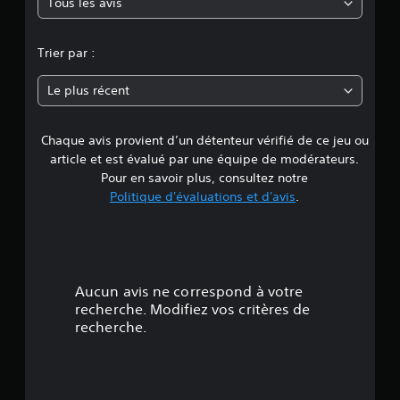
Tous les avis
e
n
Trier par :
n
Le plus récent
e
Chaque avis provient d’un détenteur vérifié de ce jeu ou
d
article et est évalué par une équipe de modérateurs.
e
Pour en savoir plus, consultez notre
Politique d'évaluations et d'avis
.
4
.
9
Aucun avis ne correspond à votre
4
recherche. Modifiez vos critères de
recherche.
é
t