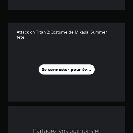
o
i
l
Attack on Titan 2:Costume de Mikasa 'Summer
e
fête'
s
s
u
Se connecter pour évaluer
r
c
i
n
q
Partagez vos opinions et