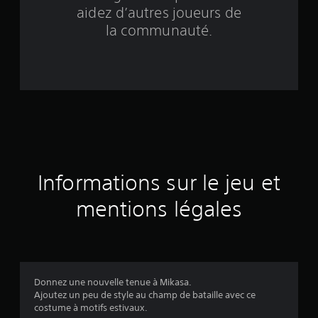
b
aidez d’autres joueurs de
a
la communauté.
s
é
e
s
u
Informations sur le jeu et
r
mentions légales
1
8
é
Donnez une nouvelle tenue à Mikasa.
v
Ajoutez un peu de style au champ de bataille avec ce
costume à motifs estivaux.