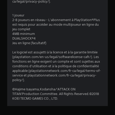
ca/legal/privacy-policy/).
1 joueur
2-8 joueurs en réseau - L'abonnement à PlayStation®Plus
est requis pour accéder au mode multijoueur en ligne du
jeu complet
4MB minimum
DUALSHOCK®4
Jeu en ligne (facultatif)
Le logiciel est assujetti à la licence et à la garantie limitée
(playstation.com/en-us/legal/softwarelicense-cafr/). Les
fonctions en ligne exigent un compte et sont sujettes aux
conditions d’utilisation et à la politique de confidentialité
applicable (playstationnetwork.com/fr-ca/legal/terms-of-
service et playstationnetwork.com/fr-ca/legal/privacy-
policy/).
©Hajime Isayama,Kodansha/'ATTACK ON
TITAN'Production Committee. All Rights Reserved.©2018
KOEI TECMO GAMES CO., LTD.