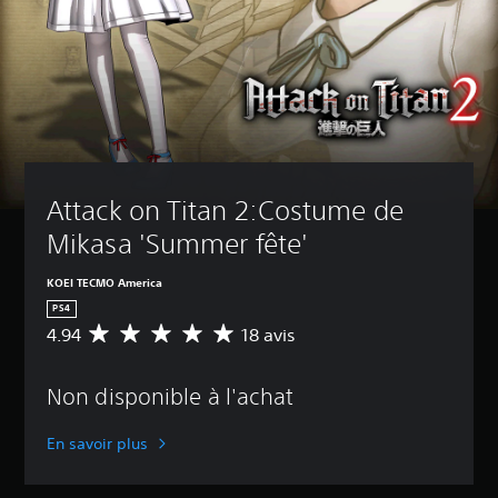
Attack on Titan 2:Costume de 
Mikasa 'Summer fête'
KOEI TECMO America
PS4
4.94
18 avis
É
v
a
Non disponible à l'achat
l
u
a
En savoir plus
t
i
o