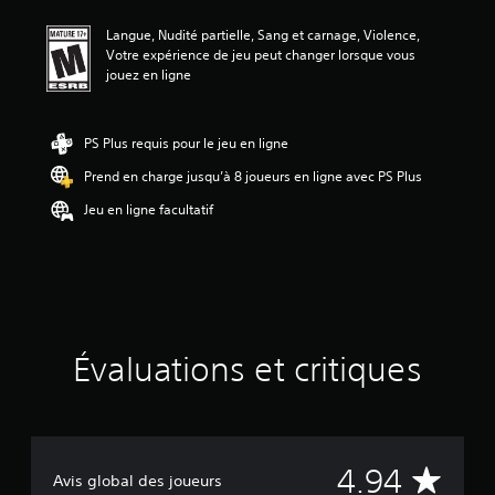
n
Langue, Nudité partielle, Sang et carnage, Violence,
m
Votre expérience de jeu peut changer lorsque vous
o
jouez en ligne
y
e
n
n
PS Plus requis pour le jeu en ligne
e
Prend en charge jusqu’à 8 joueurs en ligne avec PS Plus
d
e
Jeu en ligne facultatif
4
.
9
4
é
t
o
i
Évaluations et critiques
l
e
s
s
u
É
4.94
r
Avis global des joueurs
c