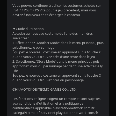
a
Vous pouvez continuer à utiliser les costumes achetés sur
l
PS4™/ PS3™/ PS Vita pour le jeu précédent, mais vous
devrez à nouveau en télécharger le contenu.
u
a
▼Guide d'utilisation
Accédez au nouveau costume de l'une des manières
t
suivantes :
1. Sélectionnez 'Another Mode' dans le menu principal, puis
i
sélectionnez le personnage.
Équipez le nouveau costume en appuyant sur la touche X
o
quand vous vous trouvez près d'une tente dans le jeu.
2. Sélectionnez 'Story Mode' dans le menu principal, puis
approchez-vous du personnage pendant une activité Daily
n
Life.
Équipez le nouveau costume en appuyant sur la touche O
s
quand vous vous trouvez près du personnage.
©HK/AOT©KOEI TECMO GAMES CO., LTD.
Les fonctions en ligne exigent un compte et sont sujettes
aux conditions d’utilisation et à la politique de
confidentialité applicable (playstationnetwork.com/fr-
ca/legal/terms-of-service et playstationnetwork.com/fr-