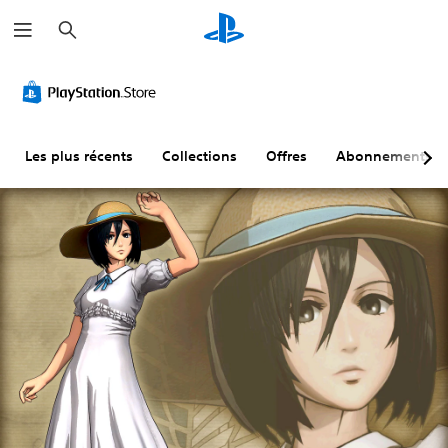
R
e
c
h
e
r
c
h
e
r
Les plus récents
Collections
Offres
Abonnements