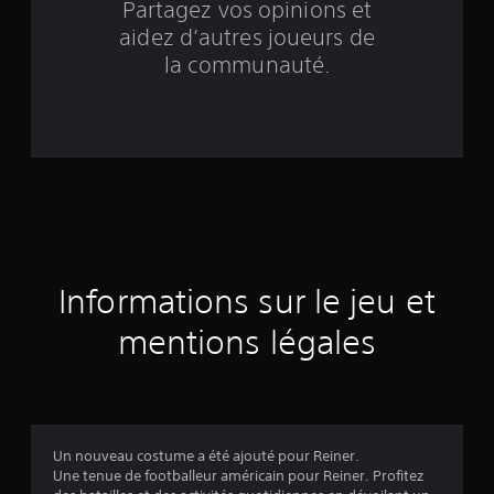
Partagez vos opinions et
b
aidez d’autres joueurs de
a
la communauté.
s
é
e
s
u
Informations sur le jeu et
r
mentions légales
2
1
é
Un nouveau costume a été ajouté pour Reiner.
v
Une tenue de footballeur américain pour Reiner. Profitez