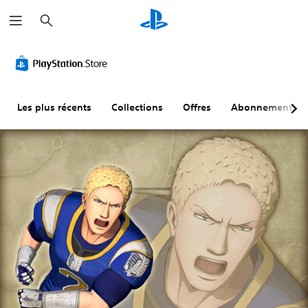
R
e
c
h
e
r
c
h
e
r
Les plus récents
Collections
Offres
Abonnements