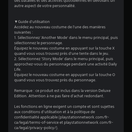
des batailles et des activités quotidiennes en dévoilant un
a
autre aspect de votre personnalité.
l
▼Guide d'utilisation
u
Accédez au nouveau costume de l'une des manières
suivantes :
a
1. Sélectionnez 'Another Mode' dans le menu principal, puis
sélectionnez le personnage.
t
Équipez le nouveau costume en appuyant sur la touche X
quand vous vous trouvez près d'une tente dans le jeu.
i
2. Sélectionnez 'Story Mode' dans le menu principal, puis
approchez-vous du personnage pendant une activité Daily
o
Life.
Équipez le nouveau costume en appuyant sur la touche O
quand vous vous trouvez près du personnage.
n
Remarque : ce produit est inclus dans la version Deluxe
s
Edition. Attention à ne pas faire d'achat redondant.
Les fonctions en ligne exigent un compte et sont sujettes
aux conditions d’utilisation et à la politique de
confidentialité applicable (playstationnetwork.com/fr-
ca/legal/terms-of-service et playstationnetwork.com/fr-
ca/legal/privacy-policy/).