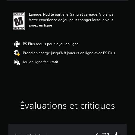
n
m
Langue, Nudité partielle, Sang et carnage, Violence,
o
Votre expérience de jeu peut changer lorsque vous
y
jouez en ligne
e
n
n
e
PS Plus requis pour le jeu en ligne
d
Prend en charge jusqu’à 8 joueurs en ligne avec PS Plus
e
4
Jeu en ligne facultatif
.
7
1
é
t
o
i
l
Évaluations et critiques
e
s
s
u
r
c