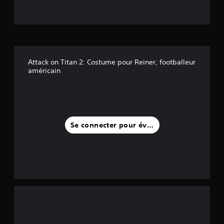
o
i
l
Attack on Titan 2: Costume pour Reiner, footballeur
e
américain
s
s
u
Se connecter pour évaluer
r
c
i
n
q