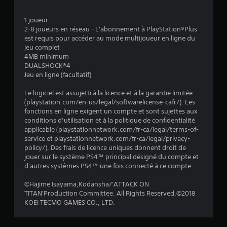
1 joueur
2-8 joueurs en réseau - L'abonnement à PlayStation®Plus
est requis pour accéder au mode multijoueur en ligne du
jeu complet
4MB minimum
DUALSHOCK®4
Jeu en ligne (facultatif)
Le logiciel est assujetti à la licence et à la garantie limitée
(playstation.com/en-us/legal/softwarelicense-cafr/). Les
fonctions en ligne exigent un compte et sont sujettes aux
conditions d’utilisation et à la politique de confidentialité
applicable (playstationnetwork.com/fr-ca/legal/terms-of-
service et playstationnetwork.com/fr-ca/legal/privacy-
policy/). Des frais de licence uniques donnent droit de
jouer sur le système PS4™ principal désigné du compte et
d'autres systèmes PS4™ une fois connecté à ce compte.
©Hajime Isayama,Kodansha/'ATTACK ON
TITAN'Production Committee. All Rights Reserved.©2018
KOEI TECMO GAMES CO., LTD.