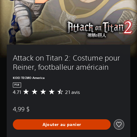
Attack on Titan 2: Costume pour 
Reiner, footballeur américain
KOEI TECMO America
PS4
4.71
21 avis
É
v
a
4,99 $
l
u
a
Ajouter au panier
t
i
o