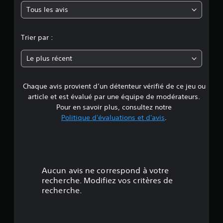
Tous les avis
e
n
Trier par :
n
Le plus récent
e
Chaque avis provient d’un détenteur vérifié de ce jeu ou
d
article et est évalué par une équipe de modérateurs.
e
Pour en savoir plus, consultez notre
Politique d'évaluations et d'avis
.
4
.
7
Aucun avis ne correspond à votre
1
recherche. Modifiez vos critères de
recherche.
é
t