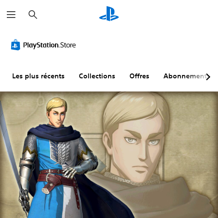
R
e
c
h
e
r
c
h
e
r
Les plus récents
Collections
Offres
Abonnements