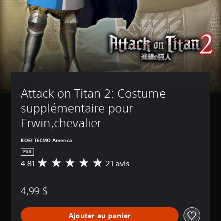
Attack on Titan 2: Costume 
supplémentaire pour 
Erwin,chevalier
KOEI TECMO America
PS4
4.81
21 avis
É
v
a
4,99 $
l
u
a
Ajouter au panier
t