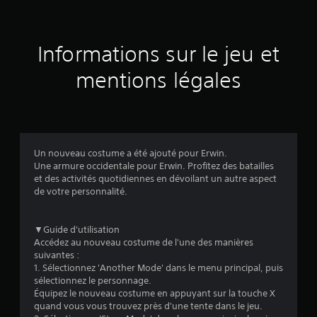
s
u
Informations sur le jeu et
r
mentions légales
2
1
é
Un nouveau costume a été ajouté pour Erwin.
v
Une armure occidentale pour Erwin. Profitez des batailles
et des activités quotidiennes en dévoilant un autre aspect
a
de votre personnalité.
l
▼Guide d'utilisation
u
Accédez au nouveau costume de l'une des manières
suivantes :
a
1. Sélectionnez 'Another Mode' dans le menu principal, puis
sélectionnez le personnage.
t
Équipez le nouveau costume en appuyant sur la touche X
quand vous vous trouvez près d'une tente dans le jeu.