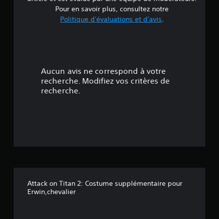
e
Pour en savoir plus, consultez notre
Politique d'évaluations et d'avis
.
4
.
8
Aucun avis ne correspond à votre
1
recherche. Modifiez vos critères de
recherche.
é
t
o
i
l
Attack on Titan 2: Costume supplémentaire pour
e
Erwin,chevalier
s