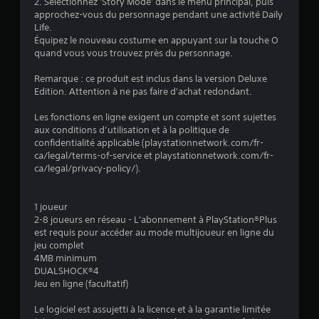
i
2. Sélectionnez 'Story Mode' dans le menu principal, puis
approchez-vous du personnage pendant une activité Daily
o
Life.
Équipez le nouveau costume en appuyant sur la touche O
quand vous vous trouvez près du personnage.
n
Remarque : ce produit est inclus dans la version Deluxe
s
Edition. Attention à ne pas faire d'achat redondant.
Les fonctions en ligne exigent un compte et sont sujettes
aux conditions d’utilisation et à la politique de
confidentialité applicable (playstationnetwork.com/fr-
ca/legal/terms-of-service et playstationnetwork.com/fr-
ca/legal/privacy-policy/).
1 joueur
2-8 joueurs en réseau - L'abonnement à PlayStation®Plus
est requis pour accéder au mode multijoueur en ligne du
jeu complet
4MB minimum
DUALSHOCK®4
Jeu en ligne (facultatif)
Le logiciel est assujetti à la licence et à la garantie limitée