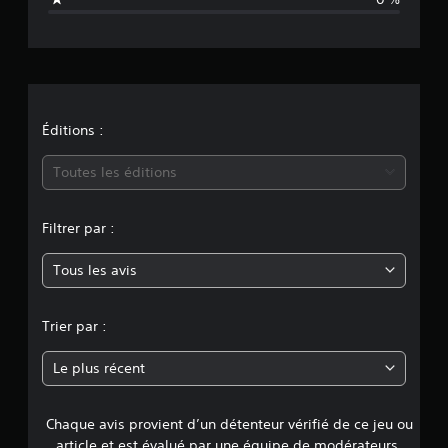
s
t
i
o
n
Éditions :
m
Toutes les éditions
o
Filtrer par :
y
Tous les avis
e
n
Trier par :
n
Le plus récent
e
Chaque avis provient d’un détenteur vérifié de ce jeu ou
d
article et est évalué par une équipe de modérateurs.