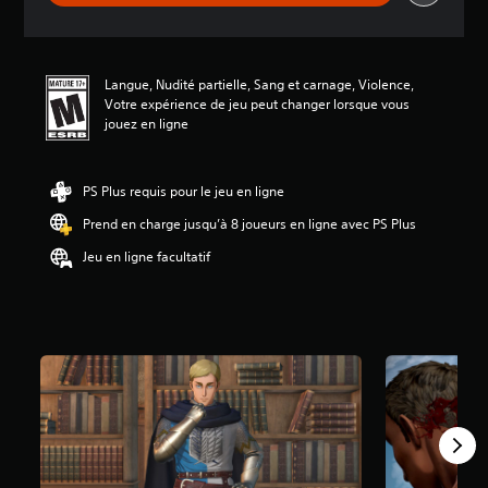
i
o
n
m
Langue, Nudité partielle, Sang et carnage, Violence,
o
Votre expérience de jeu peut changer lorsque vous
y
jouez en ligne
e
n
n
e
PS Plus requis pour le jeu en ligne
d
Prend en charge jusqu’à 8 joueurs en ligne avec PS Plus
e
4
Jeu en ligne facultatif
.
8
1
é
t
o
i
l
e
s
s
u