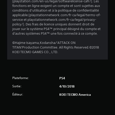
(playstation.com/en-us/legal/softwarelicense-cafr/). Les
fonctions en ligne exigent un compte et sont sujettes aux
conditions d’utilisation et à la politique de confidentialité
applicable (playstationnetwork.com/fr-ca/legal/terms-of-
service et playstationnetwork.com/fr-ca/legal/privacy-
policy/). Des frais de licence uniques donnent droit de
jouer sur le système PS4™ principal désigné du compte et
d'autres systèmes PS4™ une fois connecté à ce compte.
©Hajime Isayama,Kodansha/'ATTACK ON
TITAN'Production Committee. All Rights Reserved.©2018
KOEI TECMO GAMES CO., LTD.
Plateforme:
PS4
Sortie:
4/10/2018
Éditeur:
KOEI TECMO America