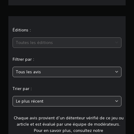
s
i
o
n
Éditions :
m
Toutes les éditions
o
Filtrer par :
y
Tous les avis
e
n
Trier par :
n
Le plus récent
e
Chaque avis provient d’un détenteur vérifié de ce jeu ou
d
article et est évalué par une équipe de modérateurs.
e
Pour en savoir plus, consultez notre