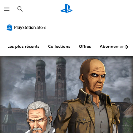
R
e
c
h
e
r
c
h
e
r
Les plus récents
Collections
Offres
Abonnements