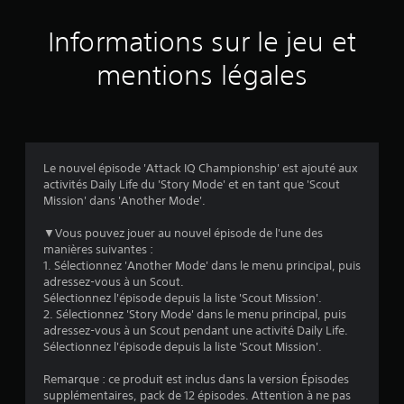
u
Informations sur le jeu et
r
mentions légales
1
5
5
Le nouvel épisode 'Attack IQ Championship' est ajouté aux
é
activités Daily Life du 'Story Mode' et en tant que 'Scout
Mission' dans 'Another Mode'.
v
▼Vous pouvez jouer au nouvel épisode de l'une des
a
manières suivantes :
1. Sélectionnez 'Another Mode' dans le menu principal, puis
l
adressez-vous à un Scout.
Sélectionnez l'épisode depuis la liste 'Scout Mission'.
u
2. Sélectionnez 'Story Mode' dans le menu principal, puis
adressez-vous à un Scout pendant une activité Daily Life.
a
Sélectionnez l'épisode depuis la liste 'Scout Mission'.
t
Remarque : ce produit est inclus dans la version Épisodes
supplémentaires, pack de 12 épisodes. Attention à ne pas