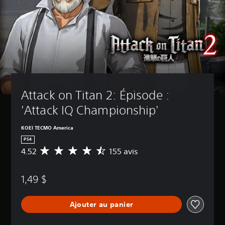
Attack on Titan 2: Épisode : 
'Attack IQ Championship'
KOEI TECMO America
PS4
4.52
155 avis
É
v
a
1,49 $
l
u
a
Ajouter au panier
t
i
o