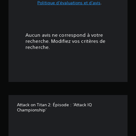
Politique d'évaluations et d'avis
.
4
.
5
Aucun avis ne correspond à votre
2
recherche. Modifiez vos critères de
recherche.
é
t
o
i
l
Attack on Titan 2: Épisode : 'Attack IQ
e
Championship'
s
s