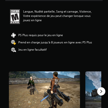
n
m
Langue, Nudité partielle, Sang et carnage, Violence,
o
Votre expérience de jeu peut changer lorsque vous
y
jouez en ligne
e
n
n
e
PS Plus requis pour le jeu en ligne
d
Prend en charge jusqu’à 8 joueurs en ligne avec PS Plus
e
4
Jeu en ligne facultatif
.
5
2
é
t
o
i
l
e
s
s
u
r
c