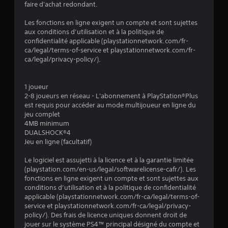
i
faire d'achat redondant.
Les fonctions en ligne exigent un compte et sont sujettes
o
aux conditions d’utilisation et à la politique de
confidentialité applicable (playstationnetwork.com/fr-
n
ca/legal/terms-of-service et playstationnetwork.com/fr-
ca/legal/privacy-policy/).
s
1 joueur
2-8 joueurs en réseau - L'abonnement à PlayStation®Plus
est requis pour accéder au mode multijoueur en ligne du
jeu complet
4MB minimum
DUALSHOCK®4
Jeu en ligne (facultatif)
Le logiciel est assujetti à la licence et à la garantie limitée
(playstation.com/en-us/legal/softwarelicense-cafr/). Les
fonctions en ligne exigent un compte et sont sujettes aux
conditions d’utilisation et à la politique de confidentialité
applicable (playstationnetwork.com/fr-ca/legal/terms-of-
service et playstationnetwork.com/fr-ca/legal/privacy-
policy/). Des frais de licence uniques donnent droit de
jouer sur le système PS4™ principal désigné du compte et