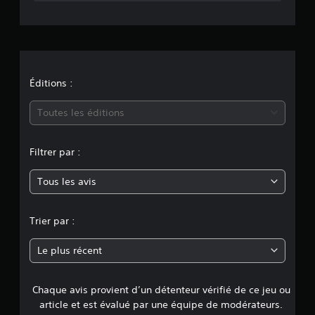
t
i
o
n
Éditions :
m
Toutes les éditions
o
Filtrer par :
y
Tous les avis
e
n
Trier par :
n
Le plus récent
e
Chaque avis provient d’un détenteur vérifié de ce jeu ou
d
article et est évalué par une équipe de modérateurs.