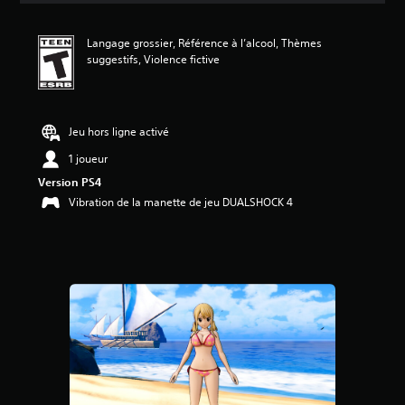
n
m
Langage grossier, Référence à l’alcool, Thèmes
o
suggestifs, Violence fictive
y
e
n
n
e
Jeu hors ligne activé
d
1 joueur
e
4
Version PS4
.
Vibration de la manette de jeu DUALSHOCK 4
9
4
é
t
o
i
l
e
s
s
u
r
c