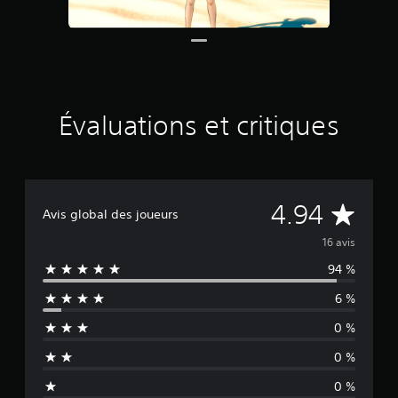
i
n
q
b
a
s
é
Évaluations et critiques
e
s
u
r
1
É
4.94
6
Avis global des joueurs
é
v
v
16 avis
a
94 %
a
l
u
6 %
l
a
t
0 %
i
u
o
0 %
n
a
s
0 %