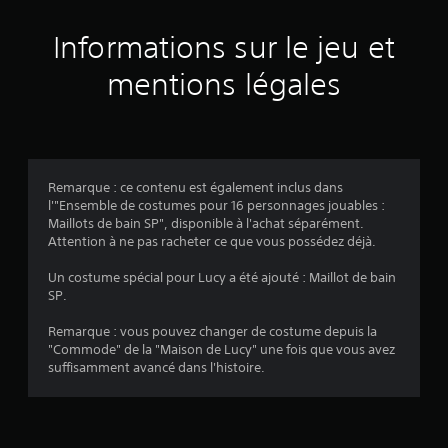
s
u
Informations sur le jeu et
r
mentions légales
1
6
é
Remarque : ce contenu est également inclus dans
l'"Ensemble de costumes pour 16 personnages jouables :
v
Maillots de bain SP", disponible à l'achat séparément.
Attention à ne pas racheter ce que vous possédez déjà.
a
Un costume spécial pour Lucy a été ajouté : Maillot de bain
l
SP.
u
Remarque : vous pouvez changer de costume depuis la
"Commode" de la "Maison de Lucy" une fois que vous avez
a
suffisamment avancé dans l'histoire.
t
i