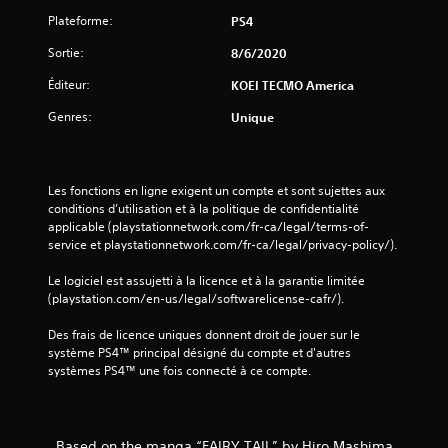
Plateforme:
PS4
o
Sortie:
8/6/2020
n
Éditeur:
KOEI TECMO America
s
Genres:
Unique
Les fonctions en ligne exigent un compte et sont sujettes aux 
conditions d’utilisation et à la politique de confidentialité 
applicable (playstationnetwork.com/fr-ca/legal/terms-of-
service et playstationnetwork.com/fr-ca/legal/privacy-policy/).
Le logiciel est assujetti à la licence et à la garantie limitée 
(playstation.com/en-us/legal/softwarelicense-cafr/).
Des frais de licence uniques donnent droit de jouer sur le 
système PS4™ principal désigné du compte et d'autres 
systèmes PS4™ une fois connecté à ce compte.
Based on the manga “FAIRY TAIL” by Hiro Mashima