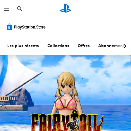
R
e
c
h
e
r
c
h
e
r
Les plus récents
Collections
Offres
Abonnements