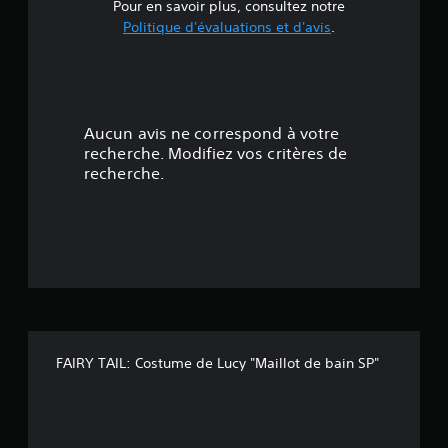
e
Pour en savoir plus, consultez notre
Politique d'évaluations et d'avis
.
4
.
9
Aucun avis ne correspond à votre
4
recherche. Modifiez vos critères de
recherche.
é
t
o
i
l
FAIRY TAIL: Costume de Lucy "Maillot de bain SP"
e
s