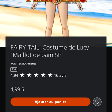
FAIRY TAIL: Costume de Lucy 
"Maillot de bain SP"
KOEI TECMO America
PS4
4.94
16 avis
É
v
a
4,99 $
l
u
a
Ajouter au panier
t
i
o