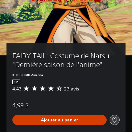
FAIRY TAIL: Costume de Natsu 
"Dernière saison de l'anime"
KOEI TECMO America
PS4
4.43
23 avis
É
v
a
4,99 $
l
u
a
Ajouter au panier
t
i
o