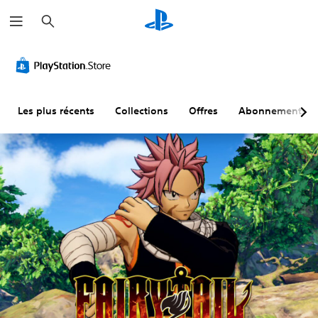
R
e
c
h
e
r
c
h
e
r
Les plus récents
Collections
Offres
Abonnements