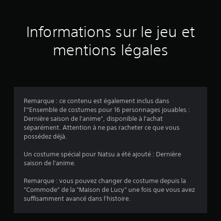
s
u
Informations sur le jeu et
r
mentions légales
2
3
é
Remarque : ce contenu est également inclus dans
v
l'"Ensemble de costumes pour 16 personnages jouables :
Dernière saison de l'anime", disponible à l'achat
a
séparément. Attention à ne pas racheter ce que vous
possédez déjà.
l
Un costume spécial pour Natsu a été ajouté : Dernière
u
saison de l'anime.
a
Remarque : vous pouvez changer de costume depuis la
"Commode" de la "Maison de Lucy" une fois que vous avez
t
suffisamment avancé dans l'histoire.
i