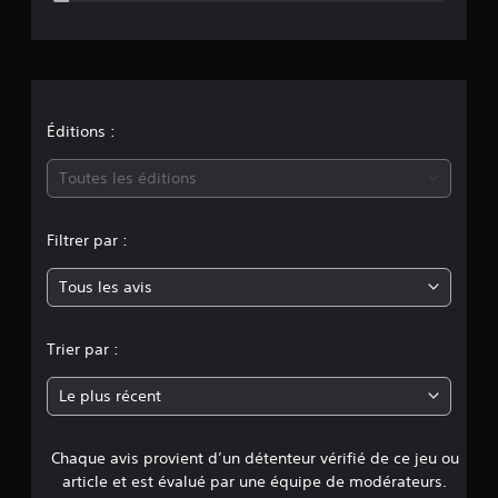
t
i
o
n
Éditions :
m
Toutes les éditions
o
Filtrer par :
y
Tous les avis
e
n
Trier par :
n
Le plus récent
e
Chaque avis provient d’un détenteur vérifié de ce jeu ou
d
article et est évalué par une équipe de modérateurs.