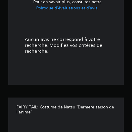
e
Pour en savoir plus, consultez notre
Politique d'évaluations et d'avis
.
4
.
4
Aucun avis ne correspond à votre
3
recherche. Modifiez vos critères de
recherche.
é
t
o
i
l
FAIRY TAIL: Costume de Natsu "Dernière saison de
e
l'anime"
s