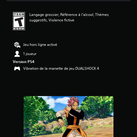
n
m
Langage grossier, Référence à l’alcool, Thèmes
o
suggestifs, Violence fictive
y
e
n
n
e
Jeu hors ligne activé
d
1 joueur
e
4
Version PS4
.
Vibration de la manette de jeu DUALSHOCK 4
4
3
é
t
o
i
l
e
s
s
u
r
c