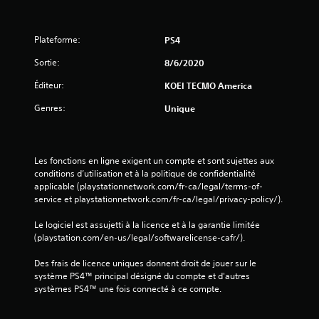
o
Plateforme:
PS4
n
Sortie:
8/6/2020
s
Éditeur:
KOEI TECMO America
Genres:
Unique
Les fonctions en ligne exigent un compte et sont sujettes aux 
conditions d’utilisation et à la politique de confidentialité 
applicable (playstationnetwork.com/fr-ca/legal/terms-of-
service et playstationnetwork.com/fr-ca/legal/privacy-policy/).
Le logiciel est assujetti à la licence et à la garantie limitée 
(playstation.com/en-us/legal/softwarelicense-cafr/).
Des frais de licence uniques donnent droit de jouer sur le 
système PS4™ principal désigné du compte et d'autres 
systèmes PS4™ une fois connecté à ce compte.