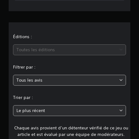
t
i
o
n
Éditions :
m
Toutes les éditions
o
Filtrer par :
y
Tous les avis
e
n
Trier par :
n
Le plus récent
e
Chaque avis provient d’un détenteur vérifié de ce jeu ou
d
article et est évalué par une équipe de modérateurs.