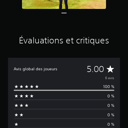
b
a
s
é
e
s
u
Évaluations et critiques
r
6
é
v
a
É
5.00
l
Avis global des joueurs
u
v
a
6 avis
t
100 %
a
i
o
0 %
l
n
s
0 %
u
0 %
a
0 %