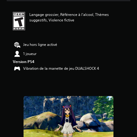
n
m
Langage grossier, Référence à l’alcool, Thèmes
o
suggestifs, Violence fictive
y
e
n
n
e
Jeu hors ligne activé
d
1 joueur
e
5
Version PS4
é
Vibration de la manette de jeu DUALSHOCK 4
t
o
i
l
e
s
s
u
r
c
i
n
q