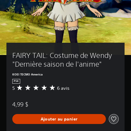
FAIRY TAIL: Costume de Wendy 
"Dernière saison de l'anime"
KOEI TECMO America
PS4
5
6 avis
É
v
a
4,99 $
l
u
a
Ajouter au panier
t
i
o