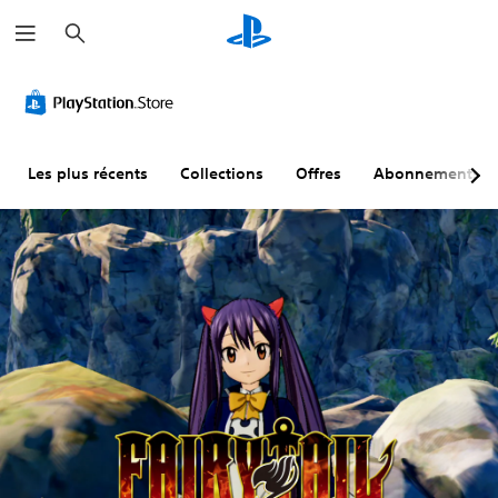
R
e
c
h
e
r
c
h
e
r
Les plus récents
Collections
Offres
Abonnements