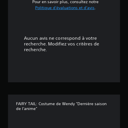
e
Pour en savoir plus, consultez notre
Politique d'évaluations et d'avis
.
5
é
t
Aucun avis ne correspond à votre
o
recherche. Modifiez vos critères de
recherche.
i
l
e
s
s
FAIRY TAIL: Costume de Wendy "Dernière saison
u
de l'anime"
r