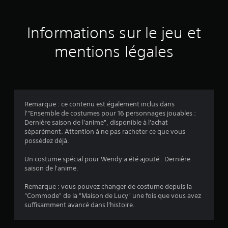
6
é
Informations sur le jeu et
v
mentions légales
a
l
u
Remarque : ce contenu est également inclus dans
a
l'"Ensemble de costumes pour 16 personnages jouables :
Dernière saison de l'anime", disponible à l'achat
t
séparément. Attention à ne pas racheter ce que vous
possédez déjà.
i
Un costume spécial pour Wendy a été ajouté : Dernière
o
saison de l'anime.
n
Remarque : vous pouvez changer de costume depuis la
"Commode" de la "Maison de Lucy" une fois que vous avez
s
suffisamment avancé dans l'histoire.