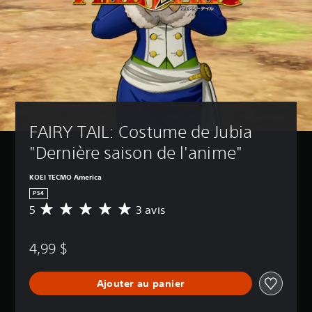
FAIRY TAIL: Costume de Jubia 
"Dernière saison de l'anime"
KOEI TECMO America
PS4
5
3 avis
É
v
a
4,99 $
l
u
a
Ajouter au panier
t
i
o