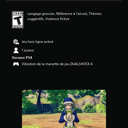
n
m
Langage grossier, Référence à l’alcool, Thèmes
o
suggestifs, Violence fictive
y
e
n
n
e
Jeu hors ligne activé
d
1 joueur
e
5
Version PS4
é
Vibration de la manette de jeu DUALSHOCK 4
t
o
i
l
e
s
s
u
r
c
i
n
q