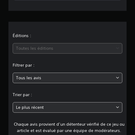
t
i
o
n
Éditions :
m
Toutes les éditions
o
Filtrer par :
y
Tous les avis
e
n
Trier par :
n
Le plus récent
e
Chaque avis provient d’un détenteur vérifié de ce jeu ou
d
article et est évalué par une équipe de modérateurs.