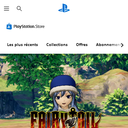
R
e
c
h
e
r
c
h
e
r
Les plus récents
Collections
Offres
Abonnements