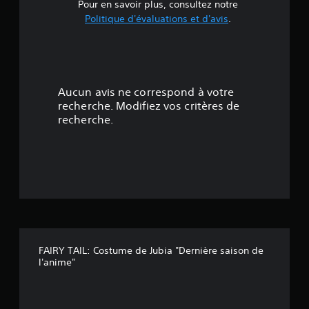
e
Pour en savoir plus, consultez notre
Politique d'évaluations et d'avis
.
5
é
t
Aucun avis ne correspond à votre
o
recherche. Modifiez vos critères de
recherche.
i
l
e
s
s
FAIRY TAIL: Costume de Jubia "Dernière saison de
u
l'anime"
r