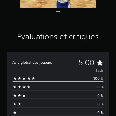
b
a
s
é
e
s
u
Évaluations et critiques
r
3
é
v
a
É
5.00
l
Avis global des joueurs
u
v
a
3 avis
t
100 %
a
i
o
0 %
l
n
s
0 %
u
0 %
a
0 %