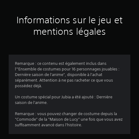
3
é
Informations sur le jeu et
v
mentions légales
a
l
u
Remarque : ce contenu est également inclus dans
a
l'"Ensemble de costumes pour 16 personnages jouables :
Dernière saison de l'anime", disponible à l'achat
t
séparément. Attention à ne pas racheter ce que vous
possédez déjà.
i
Un costume spécial pour Jubia a été ajouté : Dernière
o
saison de l'anime.
n
Remarque : vous pouvez changer de costume depuis la
"Commode" de la "Maison de Lucy" une fois que vous avez
s
suffisamment avancé dans l'histoire.