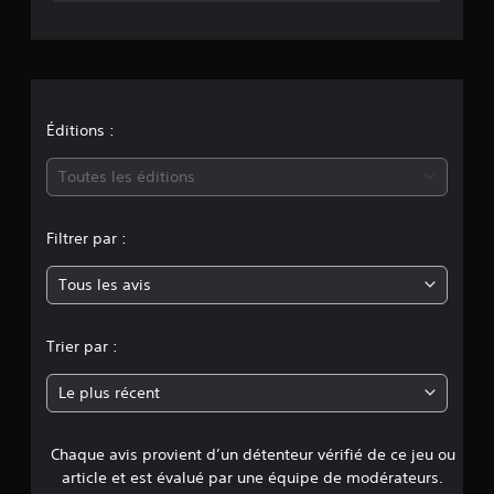
t
i
o
n
Éditions :
m
Toutes les éditions
o
Filtrer par :
y
Tous les avis
e
n
Trier par :
n
Le plus récent
e
Chaque avis provient d’un détenteur vérifié de ce jeu ou
d
article et est évalué par une équipe de modérateurs.