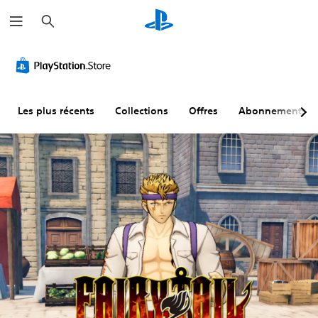
R
e
c
h
e
r
c
h
e
r
Les plus récents
Collections
Offres
Abonnements