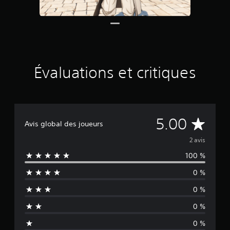
b
a
s
é
e
s
u
Évaluations et critiques
r
2
é
v
a
É
5.00
l
Avis global des joueurs
u
v
a
2 avis
t
100 %
a
i
o
0 %
l
n
s
0 %
u
0 %
a
0 %