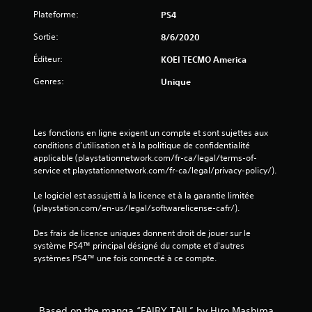
Plateforme:
PS4
Sortie:
8/6/2020
Éditeur:
KOEI TECMO America
Genres:
Unique
Les fonctions en ligne exigent un compte et sont sujettes aux 
conditions d’utilisation et à la politique de confidentialité 
applicable (playstationnetwork.com/fr-ca/legal/terms-of-
service et playstationnetwork.com/fr-ca/legal/privacy-policy/).
Le logiciel est assujetti à la licence et à la garantie limitée 
(playstation.com/en-us/legal/softwarelicense-cafr/).
Des frais de licence uniques donnent droit de jouer sur le 
système PS4™ principal désigné du compte et d'autres 
systèmes PS4™ une fois connecté à ce compte.
Based on the manga “FAIRY TAIL” by Hiro Mashima