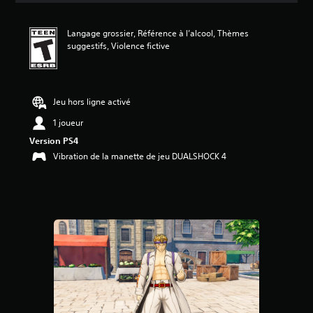
n
m
Langage grossier, Référence à l’alcool, Thèmes
o
suggestifs, Violence fictive
y
e
n
n
e
Jeu hors ligne activé
d
1 joueur
e
5
Version PS4
é
Vibration de la manette de jeu DUALSHOCK 4
t
o
i
l
e
s
s
u
r
c
i
n
q