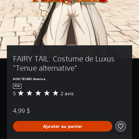
FAIRY TAIL: Costume de Luxus 
"Tenue alternative"
KOEI TECMO America
PS4
5
2 avis
É
v
a
4,99 $
l
u
a
Ajouter au panier
t
i
o