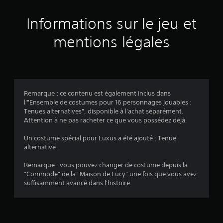
2
é
Informations sur le jeu et
v
mentions légales
a
l
u
Remarque : ce contenu est également inclus dans
l'"Ensemble de costumes pour 16 personnages jouables :
a
Tenues alternatives", disponible à l'achat séparément.
Attention à ne pas racheter ce que vous possédez déjà.
t
Un costume spécial pour Luxus a été ajouté : Tenue
i
alternative.
o
Remarque : vous pouvez changer de costume depuis la
"Commode" de la "Maison de Lucy" une fois que vous avez
n
suffisamment avancé dans l'histoire.
s