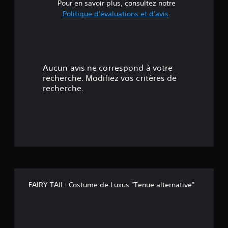
e
Pour en savoir plus, consultez notre
Politique d'évaluations et d'avis
.
5
é
t
Aucun avis ne correspond à votre
o
recherche. Modifiez vos critères de
recherche.
i
l
e
s
s
FAIRY TAIL: Costume de Luxus "Tenue alternative"
u
r