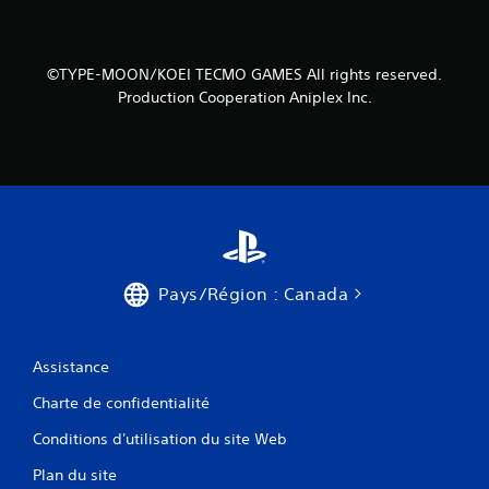
t
s
m
c
o
o
m
©TYPE-MOON/KOEI TECMO GAMES All rights reserved.
m
e
Production Cooperation Aniplex Inc.
m
n
a
t
n
.
d
e
M
p
i
a
s
r
e
t
e
Pays/Région : Canada
o
n
u
p
c
a
Assistance
h
u
e
s
Charte de confidentialité
s
e
Conditions d'utilisation du site Web
V
d
o
u
Plan du site
u
j