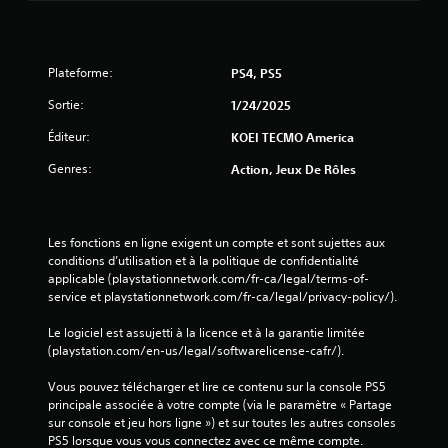
d
e
e
l
m
d
o
e
Plateforme:
PS4, PS5
u
l
v
'
Sortie:
1/24/2025
e
e
m
Éditeur:
x
KOEI TECMO America
e
p
n
Genres:
Action, Jeux De Rôles
é
t
r
s
i
.
e
Les fonctions en ligne exigent un compte et sont sujettes aux 
n
conditions d’utilisation et à la politique de confidentialité 
c
J
applicable (playstationnetwork.com/fr-ca/legal/terms-of-
e
o
service et playstationnetwork.com/fr-ca/legal/privacy-policy/).
d
u
e
a
Le logiciel est assujetti à la licence et à la garantie limitée 
j
b
(playstation.com/en-us/legal/softwarelicense-cafr/).
e
l
u
e
Vous pouvez télécharger et lire ce contenu sur la console PS5 
à
principale associée à votre compte (via le paramètre « Partage 
s
t
sur console et jeu hors ligne ») et sur toutes les autres consoles 
o
a
PS5 lorsque vous vous connectez avec ce même compte.
u
n