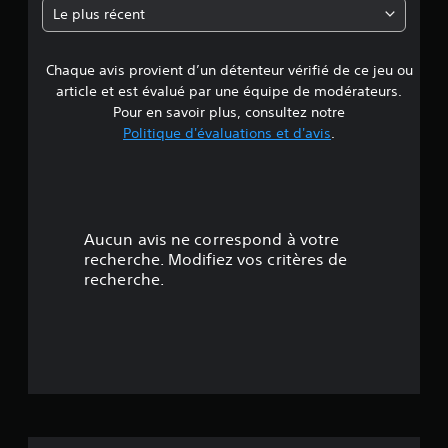
n
a
R
Le plus récent
g
a
e
e
p
v
p
Chaque avis provient d’un détenteur vérifié de ce jeu ou
d
o
e
article et est évalué par une équipe de modérateurs.
u
e
l
s
Pour en savoir plus, consultez notre
s
s
Politique d'évaluations et d'avis
.
4
o
d
n
e
.
t
s
p
c
r
8
o
o
Aucun avis ne correspond à votre
m
p
6
recherche. Modifiez vos critères de
m
o
recherche.
a
s
é
é
n
e
d
t
s
e
.
o
s
V
i
J
o
o
u
s