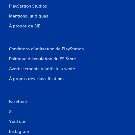
s
e
PlayStation Studios
p
u
o
Mentions juridiques
u
V
v
o
À propos de SIE
e
u
z
s
j
p
o
o
Conditions d'utilisation de PlayStation
u
u
e
v
Politique d'annulation du PS Store
r
e
a
z
Avertissements relatifs à la santé
u
m
À propos des classifications
j
e
e
t
u
t
s
r
a
e
Facebook
n
l
s
e
X
u
j
YouTube
t
e
i
u
Instagram
l
e