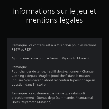
e
o
r
u
Informations sur le jeu et
l
v
e
e
s
mentions légales
z
c
c
o
o
m
n
m
s
a
u
n
Remarque : ce contenu est à la fois prévu pour les versions
l
d
PS4™ et PS5®.
t
e
e
s
Ajout d'une tenue pour le Servant Miyamoto Musashi.
r
d
l
e
Remarque :
e
d
Pour changer de tenue, il suffit de sélectionner « Change
d
é
Clothing » depuis l'étagère (Bookshelf) dans la maison
i
t
(house). Vous devez d'abord rencontrer le personnage en
d
e
question dans l'histoire.
a
c
c
t
Remarque : ce costume est le même que celui sorti
t
i
précédemment （Bonus de précommande: Phantasmal
i
o
Dress "Miyamoto Musashi"）.
c
n
i